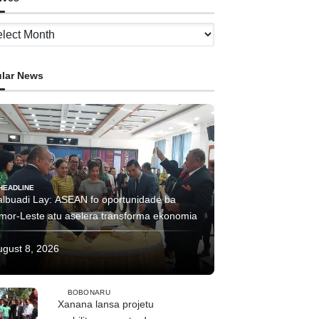
ves
lar News
HEADLINE
albuadi Lay: ASEAN fo oportunidade ba
imor-Leste atu aselera transforma ekonomia
ugust 8, 2026
BOBONARU
Xanana lansa projetu