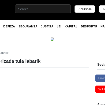
ANUNSIU
K
DEFEZA
SEGURANSA
JUSTISA
LEI
KAPITÁL
DESPORTU
NA
labarik
rizada tula labarik
Soci
Face
Youtu
Arch