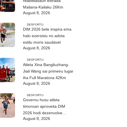
reabilitasaun estrada
Maliana-Kailaku 26Km
August 8, 2026
DESPORTU
DIM 2026 bele inspira ema
halo ezersisiu no adota
estilu moris saudável
August 8, 2026
DESPORTU
Atleta Xina Bangliuzhang-
Jiali Wang sai primeiru lugar
iha Full Maratona 42Km
August 8, 2026
DESPORTU
Governu husu atleta
timoroan aproveita DIM
2026 hodi dezenvolve
August 8, 2026
kapasidade