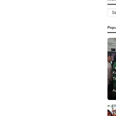
Archi
Popu
K
T
A