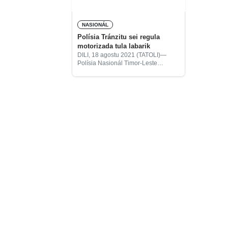
NASIONÁL
Polísia Tránzitu sei regula
motorizada tula labarik
DILI, 18 agostu 2021 (TATOLI)—
Polísia Nasionál Timor-Leste
(PNTL), munisípiu Dili, liuhosi
Unidade Seksaun Tránzitu, sei
regula sirkulasaun motorizada tula
labarik ne’ebé seida’uk halo tinan
hitu.