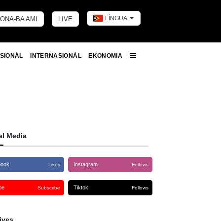
LÍNGUA
ONA-BA AMI
LIVE
Toggle dark 
SIONÁL
INTERNASIONÁL
EKONOMIA
More
al Media
book
Instagram
Likes
Follows
be
Tiktok
Subscribe
Follows
ives