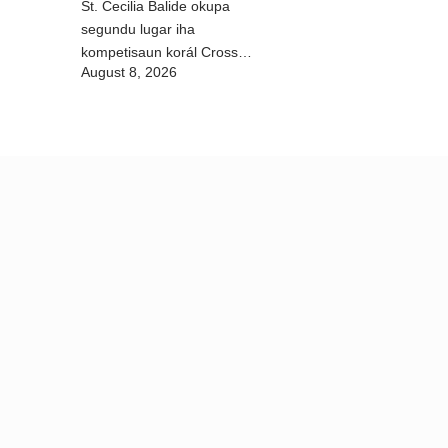
St. Cecilia Balide okupa
segundu lugar iha
kompetisaun korál Cross
August 8, 2026
Border Fest 2026 iha
Atambua