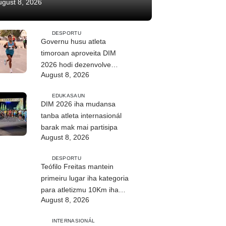
ugust 8, 2026
DESPORTU
Governu husu atleta
timoroan aproveita DIM
2026 hodi dezenvolve
August 8, 2026
kapasidade
EDUKASAUN
DIM 2026 iha mudansa
tanba atleta internasionál
barak mak mai partisipa
August 8, 2026
DESPORTU
Teófilo Freitas mantein
primeiru lugar iha kategoria
para atletizmu 10Km iha
August 8, 2026
DIM
INTERNASIONÁL