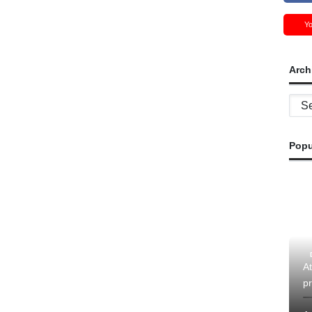
Y
Arch
Archi
Popu
At
p