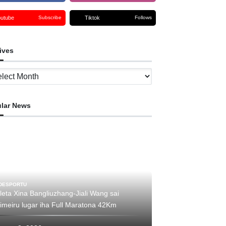
outube
Tiktok
Subscribe
Follows
ives
ves
lar News
DESPORTU
leta Xina Bangliuzhang-Jiali Wang sai
rimeiru lugar iha Full Maratona 42Km