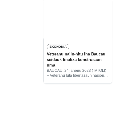
EKONOMIA
Veteranu na’in-hitu iha Baucau
seidauk finaliza konstrusaun
uma
BAUCAU, 24 janeiru 2023 (TATOLI)
– Veteranu luta libertasaun nasionál
tinan 20-24 hamutuk na’in-hitu hosi
munisípiu Baucau ne’ebé hetan
subsídiu hosi VIII governu
konstitusionál seidauk finaliza
konstrusaun uma tanba