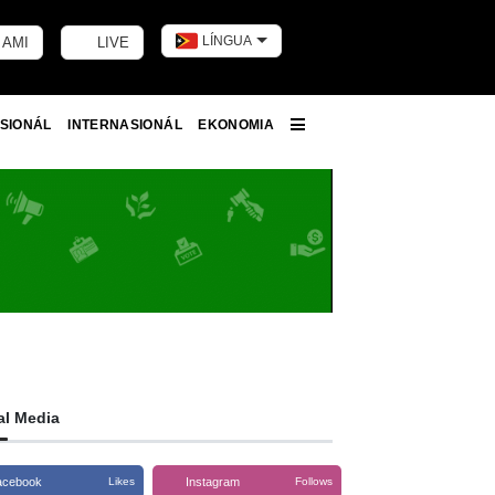
LÍNGUA
 AMI
LIVE
Toggle dark m
SIONÁL
INTERNASIONÁL
EKONOMIA
More
al Media
acebook
Instagram
Likes
Follows