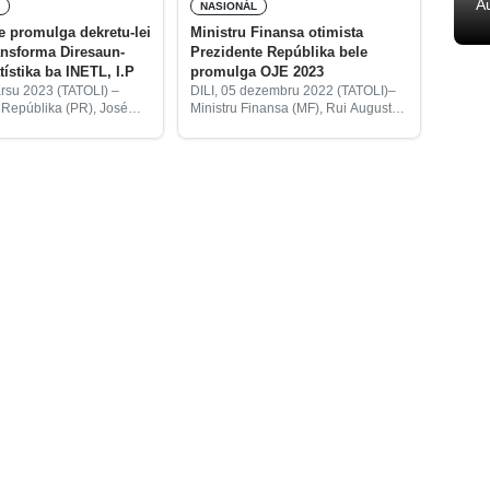
A
L
NASIONÁL
e promulga dekretu-lei
Ministru Finansa otimista
ansforma Diresaun-
Prezidente Repúblika bele
tístika ba INETL, I.P
promulga OJE 2023
arsu 2023 (TATOLI) –
DILI, 05 dezembru 2022 (TATOLI)–
 Repúblika (PR), José
Ministru Finansa (MF), Rui Augusto
ta, promulga ona
Gomes, otimista Prezidente
 n.u 4/2023, 15 fevereiru
Repúblika (PR), José Ramos Horta,
forma Diresaun-Jerál
bele promulga proposta-lei
(DJE) sai nu’udar Institutu
Orsamentu Jerál Estadu (OJE) 2023
tatístika
ho montante globál biliaun