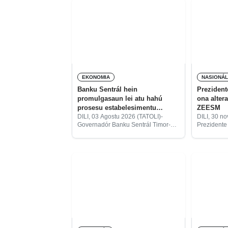
EKONOMIA
NASIONÁ
Banku Sentrál hein
Prezident
promulgasaun lei atu hahú
ona alter
prosesu estabelesimentu
ZEESM
BNDTL
DILI, 03 Agostu 2026 (TATOLI)-
DILI, 30 n
Governadór Banku Sentrál Timor-
Prezidente
Leste, Helder Lopes, hatete katak
Ramos Hort
prosesu kriasaun Banku Nasionál
ona alteras
Dezenvolvimentu Timor-Leste
númeru 3/2
(BNDTL) daudaun hein de’it
ne’ebé kria
promulgasaun Lei Rejime Jerál
Espesiál O
Sistema Finanseiru no Atividade
Bankária husi Prezidente