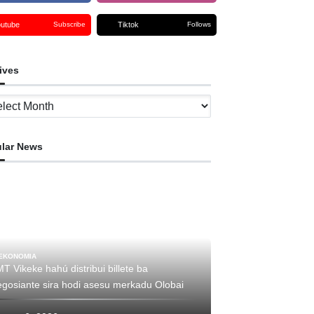
outube
Tiktok
Subscribe
Follows
ives
ves
lar News
EKONOMIA
T Vikeke hahú distribui billete ba
negosiante sira hodi asesu merkadu Olobai