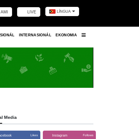
LÍNGUA
 AMI
LIVE
Toggle dark m
SIONÁL
INTERNASIONÁL
EKONOMIA
More
al Media
acebook
Instagram
Likes
Follows