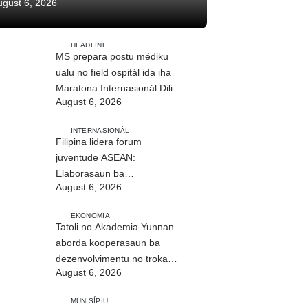
ugust 6, 2026
HEADLINE
MS prepara postu médiku
ualu no field ospitál ida iha
Maratona Internasionál Dili
August 6, 2026
INTERNASIONÁL
Filipina lidera forum
juventude ASEAN:
Elaborasaun ba
August 6, 2026
deklarasaun reziliénsia
dijitál
EKONOMIA
Tatoli no Akademia Yunnan
aborda kooperasaun ba
dezenvolvimentu no troka
August 6, 2026
informasaun
MUNISÍPIU