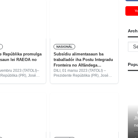
Y
Arch
Archi
L
NASIONÁL
e Repúblika promulga
Subsídiu alimentasaun ba
asaun lei RAEOA no
traballadór iha Postu Integradu
Popu
Fronteira no Alfándega
promulga ona
ovembru 2023 (TATOLI)–
DILI, 01 marsu 2023 (TATOLI) –
 Repúblika (PR), José
Prezidente Repúblika (PR), José
a, kinta ne’e, promulga
Ramos Horta, promulga ona
aun datoluk ba lei
Dekretu-Lei n.u 2/2023, 15 fevereiru
014, loron 18 juñu,
ne’ebé aprova subsídiu
 Rejiaun Administrativa
alimentasaun ba traballadór sira
é-cusse
ne’ebé ezerse funsaun
JM