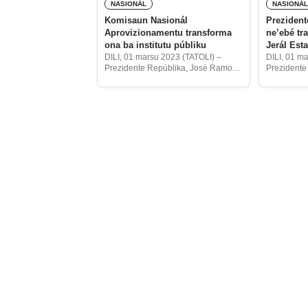
NASIONÁL
NASIONÁ
Komisaun Nasionál
Prezident
Aprovizionamentu transforma
ne’ebé tr
ona ba institutu públiku
Jerál Esta
DILI, 01 marsu 2023 (TATOLI) –
DILI, 01 m
Prezidente Repúblika, José Ramos
Prezidente
Horta, promulga ona Dekretu-Lei n.u
Ramos Hor
3/2023, 15 fevereiru hodi transforma
Dekretu-Lei
Komisaun Nasionál
hodi trans
Aprovizionamentu (CNA, sigla
Estatístika 
portugés) ba institutu públiku
Nasionál Es