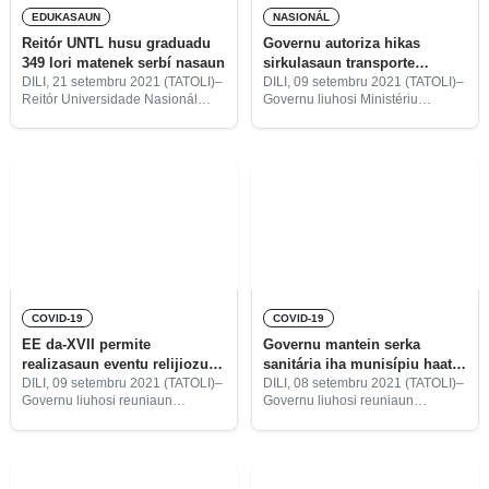
EDUKASAUN
NASIONÁL
Reitór UNTL husu graduadu
Governu autoriza hikas
349 lori matenek serbí nasaun
sirkulasaun transporte
públiku hosi Dili bá
DILI, 21 setembru 2021 (TATOLI)–
DILI, 09 setembru 2021 (TATOLI)–
Reitór Universidade Nasionál
Governu liuhosi Ministériu
munisípiu
Timor-Lorosa’e (UNTL), João
Transporte no Komunikasaun
Soares Martins, husu ba
(MTK) autoriza hikas movimentu
graduadu na’in-349, ne’ebé foin
transporte públiku iha Dili laran
simu graduasaun, atu lori
no bá munisípiu seluk, ho prova
matenek serbí nasaun.
kartaun kinur ne’ebé hatudu
vasina kompleta kontra
COVID-19
COVID-19
EE da-XVII permite
Governu mantein serka
realizasaun eventu relijiozu,
sanitária iha munisípiu haat
sosiál, kultura no desportu
to’o 22 setembru
DILI, 09 setembru 2021 (TATOLI)–
DILI, 08 setembru 2021 (TATOLI)–
Governu liuhosi reuniaun
Governu liuhosi reuniaun
Konsellu Ministru (KM)
Konsellu Ministru (KM) deside
extraordinária aprova
hodi mantein imposizaun serka
ona alterasaun dahuluk ba
sanitária iha munisípiu Baucau,
Dekretu Governu númeru
Ermera, Dili, no Covalima to’o
21/2021, loron 27 agostu, kona-
loron 22 setembru 2021.