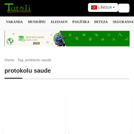
LÍNGUA
Togg
VARANDA
MUNISÍPIU
ELEISAUN
POLÍTIKA
DEFEZA
SEGURANSA
Home
Tag: protokolu saude
protokolu saude