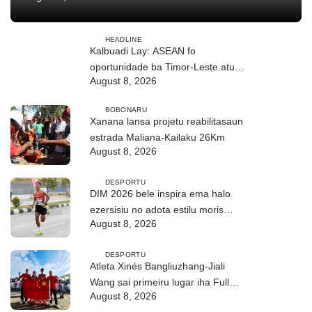
HEADLINE
Kalbuadi Lay: ASEAN fo
oportunidade ba Timor-Leste atu
August 8, 2026
aselera transformasaun ekonómika
BOBONARU
Xanana lansa projetu reabilitasaun
estrada Maliana-Kailaku 26Km
August 8, 2026
DESPORTU
DIM 2026 bele inspira ema halo
ezersisiu no adota estilu moris
August 8, 2026
saudável
DESPORTU
Atleta Xinés Bangliuzhang-Jiali
Wang sai primeiru lugar iha Full
August 8, 2026
Maratona 42Km