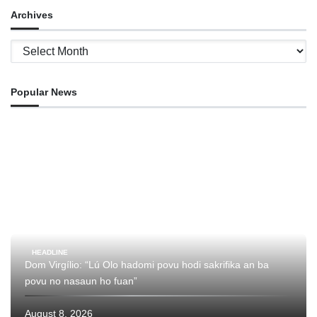
Archives
Archives
Popular News
HEADLINE
Dom Virgílio: “Lú Olo hadomi povu hodi sakrifika an ba
povu no nasaun ho fuan”
August 8, 2026