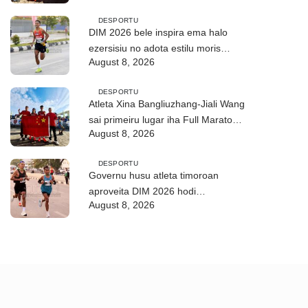
DESPORTU
DIM 2026 bele inspira ema halo
ezersisiu no adota estilu moris
August 8, 2026
saudável
DESPORTU
Atleta Xina Bangliuzhang-Jiali Wang
sai primeiru lugar iha Full Maratona
August 8, 2026
42Km
DESPORTU
Governu husu atleta timoroan
aproveita DIM 2026 hodi
August 8, 2026
dezenvolve kapasidade