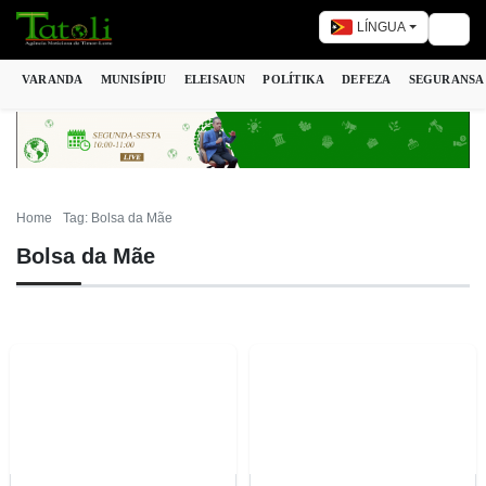
LÍNGUA
Togg
VARANDA
MUNISÍPIU
ELEISAUN
POLÍTIKA
DEFEZA
SEGURANSA
Home
Tag: Bolsa da Mãe
Bolsa da Mãe