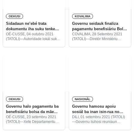
OEKUSI
KOVALIMA
Sidadaun ne’ebé trata
Governu seidauk finaliza
dokumentu iha suku tenke
pagamentu benefisiáriu Bolsa
hatudu kartaun vasina
da Mãe iha Covalima
OÉ-CUSSE, 04 outubru 2021
COVALIMA, 28 Setembru 2021
(TATOLI)—Autoridade lokál suku
(TATOLI)—Diretòr Ministériu
Costa, sub-rejiaun Pante Makasar
Solidariedade Sosiál no
RAEOA, segunda ne’e hahú
Inkluzaun (MSSI) Covalima,
implementa ona programa
Agapito Asis, informa ekipa
“hatudu kartaun vasina” bainhira
pagamentu hosi MSSI no Banku
sidadaun sira trata dokumentu
Nasionál Komersiu Timor-
ruma iha sede
Leste (BNCTL) seidauk finaliza
pagamentu subsídiu ba
benefisiáriu
OEKUSI
NASIONÁL
Governu halo pagamentu ba
Governu hamosu apoiu
benefisiáriu bolsa da mãe
sosiál ba inan isin-rua no
1.039 iha Nitibe
labarik
OÉ-CUSSE, 23 setembru 2021
DILI, 01 setembru 2021 (TATOLI)
(TATOLI)—Xefe Departamentu
—Governu liuhosi reuniaun
Solidariedade Sosiál no
Konsellu Ministru (KM) aprova
Inkluzaun (DSSI), Adelino Cau,
ona Projetu Dekretu-Lei ba