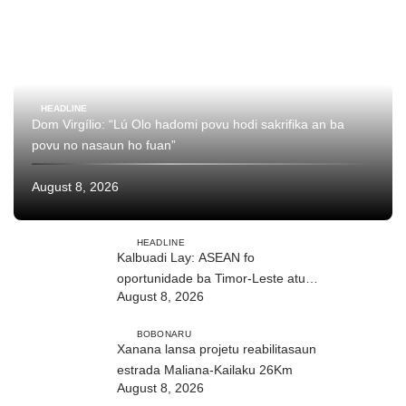
HEADLINE
Dom Virgílio: “Lú Olo hadomi povu hodi sakrifika an ba
povu no nasaun ho fuan”
August 8, 2026
HEADLINE
Kalbuadi Lay: ASEAN fo
oportunidade ba Timor-Leste atu
August 8, 2026
aselera transformasaun ekonómika
BOBONARU
Xanana lansa projetu reabilitasaun
estrada Maliana-Kailaku 26Km
August 8, 2026