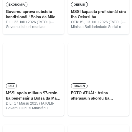
EKONOMIA
OEKUSI
Governu aprova subsídiu
MSSI kapasita profisionál sira
kondisionál “Bolsa da Mãe”
iha Oekusi ba
ba pré-eskolár no ensinu
implementasaun ‘Bolsa da
DILI, 22 Jullu 2026 (TATOLI)—
OEKUSI, 13 Jullu 2026 (TATOLI) –
Governu liuhusi reuniaun
Ministra Solidariedade Sosiál no
sekundáriu
Mãe’ kondisionál
Konsellu Ministru, Kuarta ne’e,
Inkluzaun (MSSI), Verónica Das
aprova Dekretu-Lei nú. 18/2012,
Dorres, segunda ne’e, halo
04 Abríl, kona-ba subsídiu apoiu
abertura ba formasaun kona-ba
kondisionál “Bolsa da Mãe” ba
Bolsa da Mãe Kondisionál Saúde
edukasaun pré-eskolár no ensinu
Nutrisaun Inan
DILI
IMAJEN
MSSI apoia miliaun $7-resin
FOTO ATUÁL: Asina
ba benefisiáriu Bolsa da Mãe
alterasaun akordu ba
kondisionál
programa Bolsa da Mãe
DILI, 17 Marsu 2025 (TATOLI)-
Governu liuhusi Ministériu
Solidariedade Sosiál no
Inkluzaun (MSSI) aprova
orsamentu ho montante
$7.012,716 ba benefisáriu iha
territóriu hamutuk 68.669.