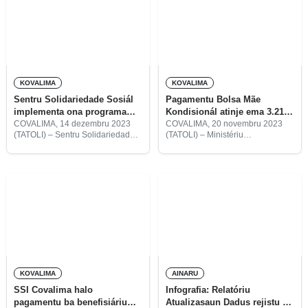
KOVALIMA
KOVALIMA
Sentru Solidariedade Sosiál
Pagamentu Bolsa Mãe
implementa ona programa
Kondisionál atinje ema 3.212
haat
iha Covalima
COVALIMA, 14 dezembru 2023
COVALIMA, 20 novembru 2023
(TATOLI) – Sentru Solidariedade
(TATOLI) – Ministériu
Sosiál no Inkluzaun Covalima
Solidariedade Sosiál no
implementa, iha 2023, programa
Inkluzaun (MSSI) Covalima halo
haat hanesan asisténsia
ona pagamentu ba benefisiáriu
umanitária, halo atendimentu ba
Bolsa da Mãe Kondisionál
violénsia bazeia ba jéneru,
hamutuk 3.212.
asuntu defisiénsia no
KOVALIMA
AINARU
SSI Covalima halo
Infografia: Relatóriu
pagamentu ba benefisiáriu
Atualizasaun Dadus rejistu ba