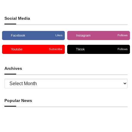
hateten Governu liuhosi ekipa
alterasaun dahuluk Dekretu-Lei
DSSI ho BNCTL sukursál Oé-
númeru 18/2012, loron 04 abríl,
Cusse hahú halo pagamentu ba
ne’ebé kria subsídiu ba inan isin-
benefisiáriu bolsa da mãe
rua
Social Media
Facebook
Instagram
Likes
Follows
Youtube
Tiktok
Subscribe
Follows
Archives
Archives
Popular News