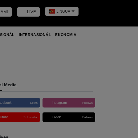
LÍNGUA
 AMI
LIVE
Toggle dark m
SIONÁL
INTERNASIONÁL
EKONOMIA
al Media
acebook
Instagram
Likes
Follows
outube
Tiktok
Subscribe
Follows
ives