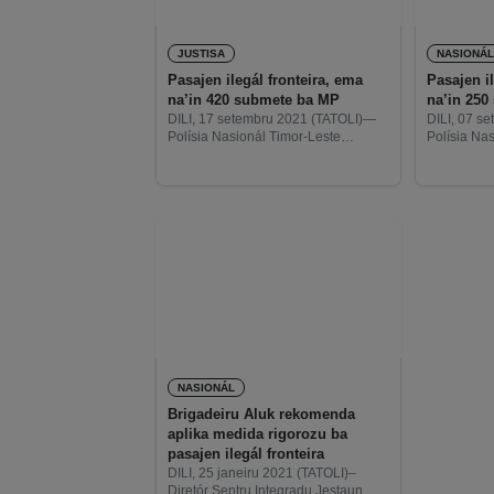
JUSTISA
NASIONÁ
Pasajen ilegál fronteira, ema
Pasajen i
na’in 420 submete ba MP
na’in 250
DILI, 17 setembru 2021 (TATOLI)—
DILI, 07 s
Polísia Nasionál Timor-Leste
Polísia Na
(PNTL), konklui ona indentifikasaun
(PNTL), kon
ba Timoroan na’in 420, ne’ebé
ba Timoroa
antes ne’e hetan deportasaun hosi
ne’e hetan
autoridade Indonézia mai Timor-
autoridade
Leste, tanba hakat fronteira ho
ilegál ba 
NASIONÁL
Brigadeiru Aluk rekomenda
aplika medida rigorozu ba
pasajen ilegál fronteira
DILI, 25 janeiru 2021 (TATOLI)–
Diretór Sentru Integradu Jestaun