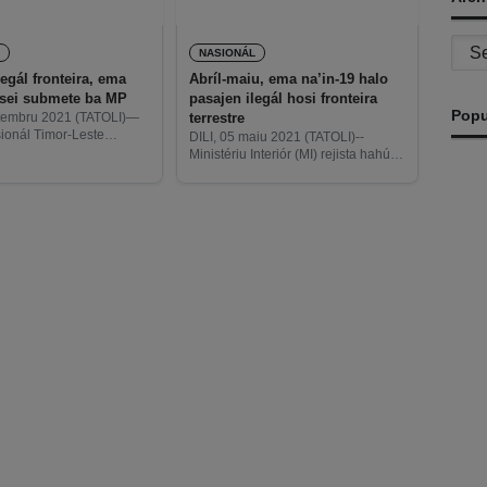
Archi
L
NASIONÁL
legál fronteira, ema
Abríl-maiu, ema na’in-19 halo
 sei submete ba MP
pasajen ilegál hosi fronteira
Popu
terrestre
etembru 2021 (TATOLI)—
sionál Timor-Leste
DILI, 05 maiu 2021 (TATOLI)--
klui ona identifikasaun
Ministériu Interiór (MI) rejista hahú
n na’in 250 ne’ebé antes
hosi fulan abríl to’o maiu, ema
 deportasaun hosi
hamutuk na’in-19 mak halo pasajen
 Indonézia tanba hakat
ilegál liuhosi fronteira terrestre tama
Atambua, nune’e
ba territóriu nasionál. Vise
Au
‘a
A