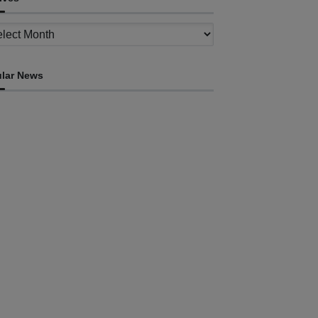
ves
lar News
OEKUSI
toridade Lokál Lela-Ufe Nítibe prefere
selera’ projetu estrada antes tempu udan
ugust 6, 2026
OEKUSI
MAE no Embaixadór