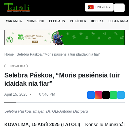
LÍNGUA
Togg
VARANDA
MUNISÍPIU
ELEISAUN
POLÍTIKA
DEFEZA
SEGURANSA
Home
Selebra Páskoa, “Moris pasiénsia tuir idaidak nia fiar”
KOVALIMA
Selebra Páskoa, “Moris pasiénsia tuir
idaidak nia fiar”
April 15, 2025
07:46 PM
Selebra Páskoa. Imajen TATOLI/Antonio Daciparu
KOVALIMA, 15 Abríl 2025 (TATOLI) –
Konsellu Munisipál