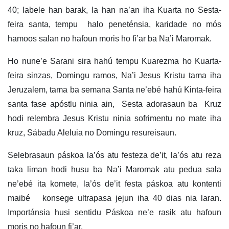
40; labele han barak, la han na’an iha Kuarta no Sesta-
feira santa, tempu halo peneténsia, karidade no mós
hamoos salan no hafoun moris ho fi’ar ba Na’i Maromak.
Ho nune’e Sarani sira hahú tempu Kuarezma ho Kuarta-
feira sinzas, Domingu ramos, Na’i Jesus Kristu tama iha
Jeruzalem, tama ba semana Santa ne’ebé hahú Kinta-feira
santa fase apóstlu ninia ain, Sesta adorasaun ba Kruz
hodi relembra Jesus Kristu ninia sofrimentu no mate iha
kruz, Sábadu Aleluia no Domingu resureisaun.
Selebrasaun páskoa la’ós atu festeza de’it, la’ós atu reza
taka liman hodi husu ba Na’i Maromak atu pedua sala
ne’ebé ita komete, la’ós de’it festa páskoa atu kontenti
maibé konsege ultrapasa jejun iha 40 dias nia laran.
Importánsia husi sentidu Páskoa ne’e rasik atu hafoun
moris no hafoun fi’ar.