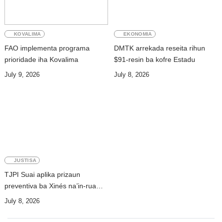
KOVALIMA
EKONOMIA
FAO implementa programa
DMTK arrekada reseita rihun
prioridade iha Kovalima
$91-resin ba kofre Estadu
July 9, 2026
July 8, 2026
JUSTISA
TJPI Suai aplika prizaun
preventiva ba Xinés na’in-rua
utiliza osan falsu iha Bobonaru
July 8, 2026