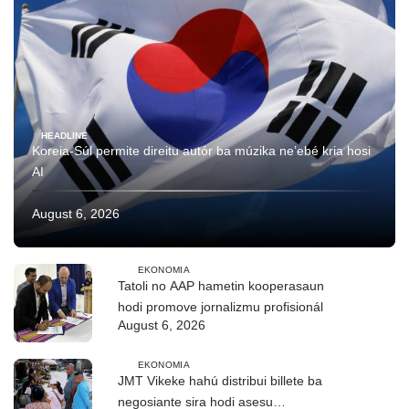
HEADLINE
Koreia-Súl permite direitu autór ba múzika ne’ebé kria hosi
AI
August 6, 2026
EKONOMIA
Tatoli no AAP hametin kooperasaun
hodi promove jornalizmu profisionál
August 6, 2026
EKONOMIA
JMT Vikeke hahú distribui billete ba
negosiante sira hodi asesu