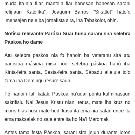
muda ita-nia fi’ar, mantein fiar hanesan hanesan sarani
relijiaun Katólika”, Joaquim Barros “Sikatlet” hato’o
mensajen ne’e ba jornalista sira, iha Tabakolot, ohin.
Notísia relevante:
Paróku Suai husu sarani sira selebra
Páskoa ho dame
Atu selebra páskoa nia fó hanoin ba veteranu sira atu
partisipa másima misa hodi selebra páskoa hahú iha
Kinta-feira santa, Sesta-feira santa, Sábadu alleluia to’o
tama iha Domingu resureisaun.
Fó hanoin fali katak, Paskoa nu’udar pontu kulminasaun
sakrifísiu Nai Jesus Kristu nian, terus, mate iha kruz no
moris hias husi mate hodi kasu ita ema nia salan entre ita
ema maksalak no sala entre ita ho Na’i Maromak.
Antes tama festa Páskoa, sarani sira jejun durante loron