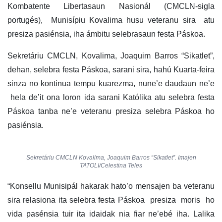
Kombatente Libertasaun Nasionál (CMCLN-sigla
portugés), Munisípiu Kovalima husu veteranu sira atu
presiza pasiénsia, iha ámbitu selebrasaun festa Páskoa.
Sekretáriu CMCLN, Kovalima, Joaquim Barros “Sikatlet”,
dehan, selebra festa Páskoa, sarani sira, hahú Kuarta-feira
sinza no kontinua tempu kuarezma, nune’e daudaun ne’e
hela de’it ona loron ida sarani Katólika atu selebra festa
Páskoa tanba ne’e veteranu presiza selebra Páskoa ho
pasiénsia.
Sekretáriu CMCLN Kovalima, Joaquim Barros “Sikatlet”. Imajen
TATOLI/Celestina Teles
“Konsellu Munisipál hakarak hato’o mensajen ba veteranu
sira relasiona ita selebra festa Páskoa presiza moris ho
vida pasénsia tuir ita idaidak nia fiar ne’ebé iha. Lalika