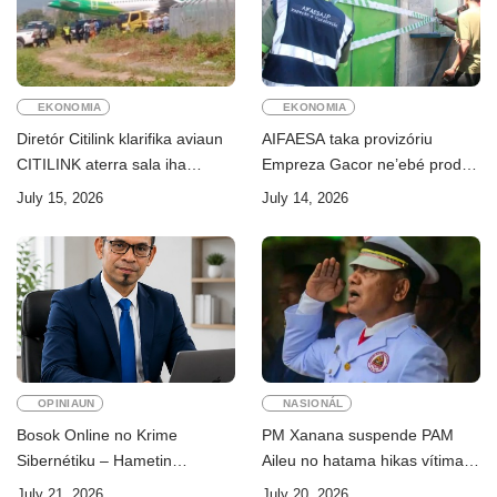
EKONOMIA
EKONOMIA
Diretór Citilink klarifika aviaun
AIFAESA taka provizóriu
CITILINK aterra sala iha
Empreza Gacor ne’ebé prodús
Aeroportu Komoro ne’e
“pentolan”
July 15, 2026
July 14, 2026
“HOAX”
OPINIAUN
NASIONÁL
Bosok Online no Krime
PM Xanana suspende PAM
Sibernétiku – Hametin
Aileu no hatama hikas vítima
Seguransa Dijitál ba Futuru
AMA ba servisu
July 21, 2026
July 20, 2026