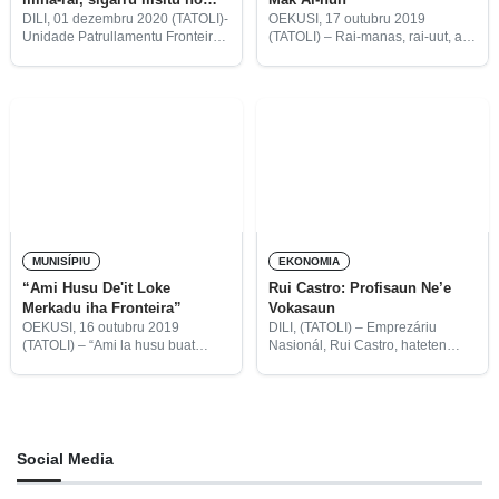
fogete
DILI, 01 dezembru 2020 (TATOLI)-
OEKUSI, 17 outubru 2019
Unidade Patrullamentu Fronteira
(TATOLI) – Rai-manas, rai-uut, ai-
(UPF) halo apreensaun ba mina-
mahon, lona, no baraka ho tali-
rai ne’ebé hatama ilegál hosi
tahan mak ‘satan’ atividade
fronteira terrestre hamutuk litru
merkadu Baoknana, suku
1200 no sigarru ilísitu marka
Beneufe, sub rejiaun Nitibe,
Surya 12 karton
Rejiaun Administrativa Espesiál
Rejiaun Oekusi
MUNISÍPIU
EKONOMIA
“Ami Husu De'it Loke
Rui Castro: Profisaun Ne’e
Merkadu iha Fronteira”
Vokasaun
OEKUSI, 16 outubru 2019
DILI, (TATOLI) – Emprezáriu
(TATOLI) – “Ami la husu buat
Nasionál, Rui Castro, hateten
seluk, ami husu de’it loke fali
bainhira hili profisaun ka kareira
merkadu iha área fronteira”,
ida tenke ho vokasaun no dedika
Carlos Colo abitante suku Abani,
án totalmente, labele métade.
sub rejiaun Pasabe, Rejiaun
Administrativa
Social Media