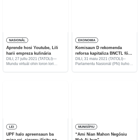
Di’ak hodi fó formasaun kona-ba
negósiu ba sobrevivente
NASIONÁL
EKONOMIA
Aprende hosi Youtube, Lili
Komisaun D rekomenda
harii empreza kulinária
reforsa kapitaliza BNCTL fó
kréditu
DILI, 27 jullu 2021 (TATOLI)—
DILI, 31 maiu 2021 (TATOLI)--
Mundu virtuál ohin loron lori
Parlamentu Nasionál (PN) liuhosi
dezafiu foun ba emar sira, ne’ebé
Komisaun D ne’ebé trata asuntu
utiliza ona plataforma mídia
Ekonómia no Dezenvolvimentu,
sosiál. Maibé hosi plataforma foun
husu ba Governu atu kontinua
ne’e lori mós vantajen boot
investe ka kapitaliza Banku
Nasionál Komérsiu Timor-Leste
(BNCTL)
LEI
MUNISÍPIU
UPF halo apreensaun ba
“Ami Nian Mahon Negósiu
mina-rai, sigarru ilísitu no
Mak Ai-hun”