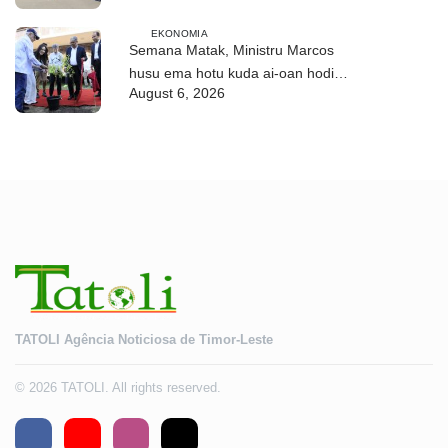
EKONOMIA
Semana Matak, Ministru Marcos
husu ema hotu kuda ai-oan hodi
August 6, 2026
proteje biodiversidade
TATOLI Agência Noticiosa de Timor-Leste
© 2026 TATOLI. All rights reserved.