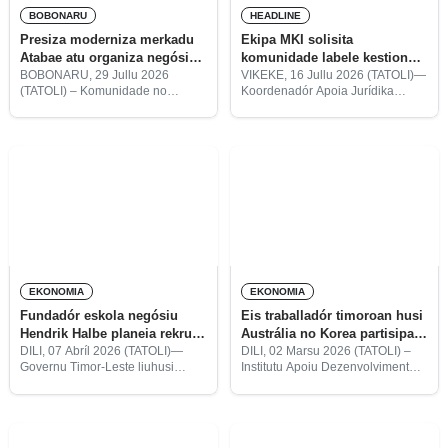
BOBONARU
HEADLINE
Presiza moderniza merkadu
Ekipa MKI solisita
Atabae atu organiza negósiu
komunidade labele kestiona
hodi atrai konsumidór
Xinés halo negósiu iha
BOBONARU, 29 Jullu 2026
VIKEKE, 16 Jullu 2026 (TATOLI)—
(TATOLI) – Komunidade no
Koordenadór Apoia Jurídika
Vikeke
negosiante iha postu
Ministériu Komersiu no Indústria
administrativu Atabae, munisípiu
(MKI), Gregório da Silva, husu
Bobonaru, husu ba Governu atu
komunidade (negosiante sira)
moderniza Merkadu Atabae, liuliu
Vikeke labele kestiona Xinés
hadi’a infraestrutura no organiza
sira-ne’ebé atu bá halo negósiu
atividade komérsiu,
iha
EKONOMIA
EKONOMIA
Fundadór eskola negósiu
Eis traballadór timoroan husi
Hendrik Halbe planeia rekruta
Austrália no Korea partisipa
timoroan 30 eskola iha
formasaun kona-ba planu
DILI, 07 Abríl 2026 (TATOLI)—
DILI, 02 Marsu 2026 (TATOLI) –
Governu Timor-Leste liuhusi
Institutu Apoiu Dezenvolvimentu
Olanda
negósiu
Ministériu Koordenadór Asuntu
Emprezariál (IADE) halo
Ekonómiku hamutuk ho
kooperasaun ho Sekretaria
Emprezáriu Kapitalista Venture,
Estadu Formasaun Profisionál no
Hendrik Halbe, planeia halo
Empregu SEFOPE disponibiliza
rektutamentu ba timoroan na’in-
formasaun kona-ba planu