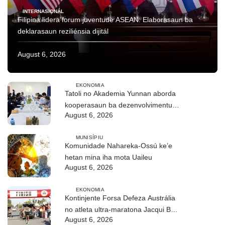
INTERNASIONÁL
Filipina lidera forum juventude ASEAN: Elaborasaun ba
deklarasaun reziliénsia dijitál
August 6, 2026
EKONOMIA
Tatoli no Akademia Yunnan aborda
kooperasaun ba dezenvolvimentu
August 6, 2026
no troka informasaun
MUNISÍPIU
Komunidade Nahareka-Ossú ke’e
hetan mina iha mota Uaileu
August 6, 2026
EKONOMIA
Kontinjente Forsa Defeza Austrália
no atleta ultra-maratona Jacqui Bell
August 6, 2026
partisipa DIM 2026