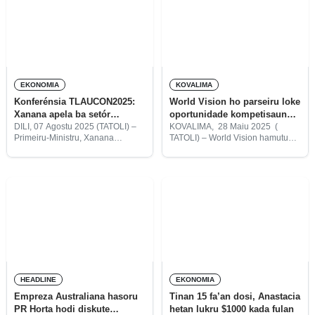
30 hodi kontinua eskola kona-ba
negósiu ba eis traballadór
negósiu
EKONOMIA
KOVALIMA
Konferénsia TLAUCON2025:
World Vision ho parseiru loke
Xanana apela ba setór
oportunidade kompetisaun
privadu kria empregu no
negósiu iha Kovalima
DILI, 07 Agostu 2025 (TATOLI) –
KOVALIMA, 28 Maiu 2025 (
Primeiru-Ministru, Xanana
TATOLI) – World Vision hamutuk
valoriza produtu nasionál
Gusmão, apela ba timoroan sira,
Fokupers no Fundasaun
liuliu setór privadu atu hahú haree
Esperansa Enklave Oe-kusi
daudaun ona saida mak bele
(FEEO) loke oportunidade
halo, nune’e kria empregu iha
kompetisaun negósiu ho
kategória negósiu mikro empreza
(ki’ik) no mikro
HEADLINE
EKONOMIA
Empreza Australiana hasoru
Tinan 15 fa’an dosi, Anastacia
PR Horta hodi diskute
hetan lukru $1000 kada fulan