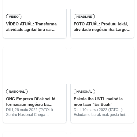
VÍDEO
HEADLINE
VÍDEO ATUÁL: Transforma
FOTO ATUÁL: Produtu lokál,
atividade agrikultura sai
atividade negósiu iha Largo
negósiu inovativu
no AIFAESA
NASIONÁL
NASIONÁL
ONG Empreza Di’ak sei fó
Eskola iha UNTL maibé la
formasaun negósiu ba
moe faan “Es Buah”
sobrevivente sira
DILI, 26 maiu 2022 (TATOLI)-
DILI, 10 marsu 2022 (TATOLI)—
Sentru Nasional Chega
Estudante barak mak gosta hein
(CNC,sigla portugés), kinta ne’e,
no tane liman ba inan-aman
asina ona nota intendimentu ho
bainhira mak haruka osan ba sira,
Organizasaun Naun
maibé ba estudante feto ida hosi
Governmentál (ONG) Empreza
Universidade Nacional Timor