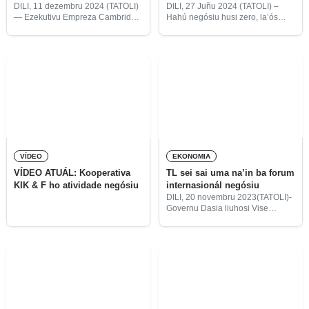
posibilidade negósiu
DILI, 11 dezembru 2024 (TATOLI)
DILI, 27 Juñu 2024 (TATOLI) –
— Ezekutivu Empreza Cambridge
Hahú negósiu husi zero, la’ós
Gulf Limited, hasoru malu
buat ida fásil tanba iha prosesu
Prezidente Repúblika Timor-Leste
lubun ida ne’ebé tenke hakat liu.
hodi aborda kestaun sira ligadu
Dezafiu sai barreira ida ne’ebé
ho esplorasun oportunidade entre
sempre
Austrália no Timor-Leste (TL)
liuliu
VÍDEO
EKONOMIA
VÍDEO ATUÁL: Kooperativa
TL sei sai uma na’in ba forum
KIK & F ho atividade negósiu
internasionál negósiu
DILI, 20 novembru 2023(TATOLI)-
Governu Dasia liuhosi Vise
Primeiru-Ministru no Ministeriu
Kordenadór Asuntu Ekonómia
Francisco Kalbuadi Lay, hetan
apoiu hosi Prezidente Kámara
Komérsiu Indústria Timor-Leste
(CCI-TL, sigla portugés) sei
organiza