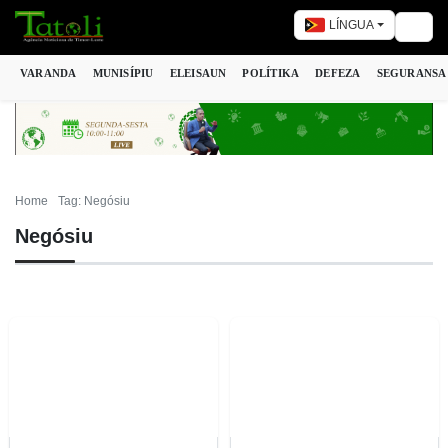
LÍNGUA
Togg
VARANDA
MUNISÍPIU
ELEISAUN
POLÍTIKA
DEFEZA
SEGURANSA
Home
Tag: Negósiu
Negósiu