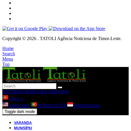
Copyright © 2026 . TATOLI Agência Noticiosa de Timor-Leste.
Home
Search
Menu
Top
ANUNSIU
KONA-BA AMI
LIVE
LÍNGUA
ENGLISH
PORTUGUÊS
INDONESIA
Toggle dark mode
VARANDA
MUNISÍPIU