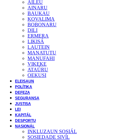
AILEU
AINARU
BAUKAU
KOVALIMA
BOBONARU
DILI
ERMERA
LIKISÁ
LAUTEIN
MANATUTU
MANUFAHI
VIKEKE
ATAÚRU
OEKUSI
ELEISAUN
POLÍTIKA
DEFEZA
SEGURANSA
JUSTISA
LEI
KAPITÁL
DESPORTU
NASIONÁL
INKLUZAUN SOSIÁL
SOSIEDADE SIVĺL