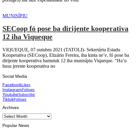
MUNISÍPIU
SECoop fó pose ba dirijente kooperativa
12 iha Viqueque
VIQUEQUE, 07 outubru 2021 (TATOLI)- Sekretáriu Estadu
Kooperativa (SECoop), Elizário Fereira, iha kinta ne’e, fó pose ba
dirijente kooperativa hamutuk 12 iha munisípiu Viqueque. “Ha’u
husu jerente kooperativa no
Social Media
Facebook
Likes
Instagram
Follows
Youtube
Subscribe
Tiktok
Follows
Archives
Archives
Popular News