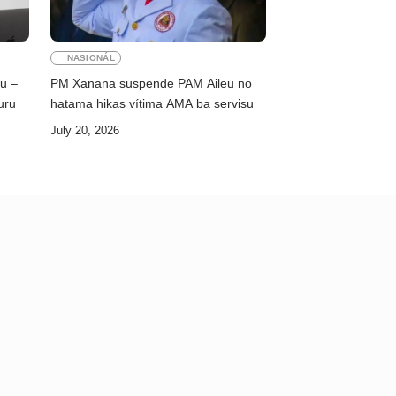
NASIONÁL
ku –
PM Xanana suspende PAM Aileu no
uru
hatama hikas vítima AMA ba servisu
July 20, 2026