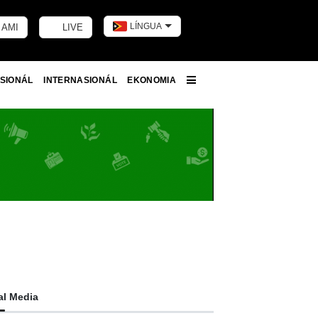
LÍNGUA
 AMI
LIVE
Toggle dark m
SIONÁL
INTERNASIONÁL
EKONOMIA
More
al Media