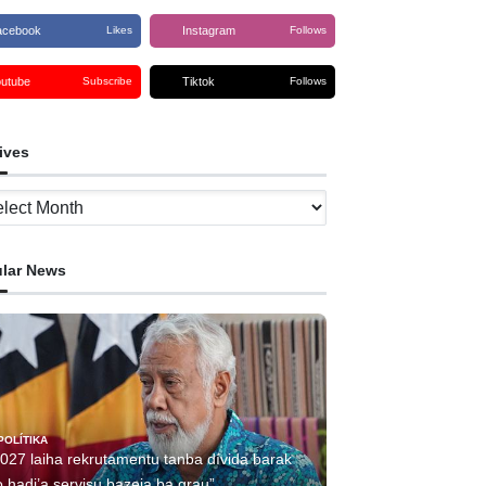
acebook
Instagram
Likes
Follows
outube
Tiktok
Subscribe
Follows
ives
ves
lar News
POLÍTIKA
2027 laiha rekrutamentu tanba dívida barak
 hadi’a servisu bazeia ba grau”