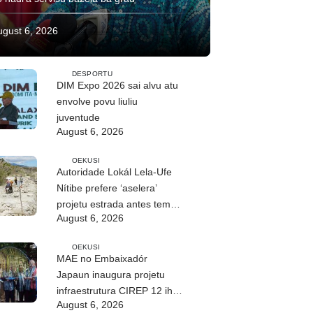
ugust 6, 2026
DESPORTU
DIM Expo 2026 sai alvu atu
envolve povu liuliu
juventude
August 6, 2026
OEKUSI
Autoridade Lokál Lela-Ufe
Nítibe prefere ‘aselera’
projetu estrada antes tempu
August 6, 2026
udan
OEKUSI
MAE no Embaixadór
Japaun inaugura projetu
infraestrutura CIREP 12 iha
August 6, 2026
Nítibe