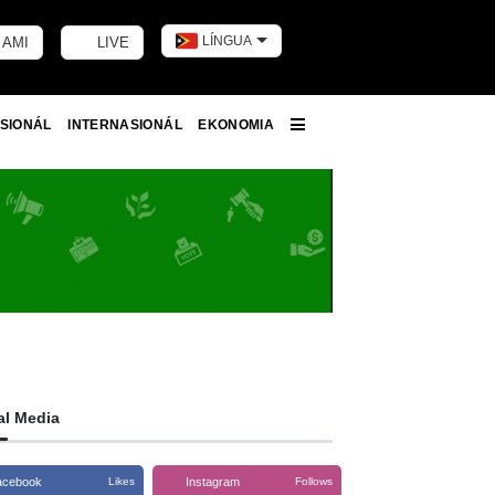
LÍNGUA
 AMI
LIVE
Toggle dark m
SIONÁL
INTERNASIONÁL
EKONOMIA
More
al Media
acebook
Instagram
Likes
Follows