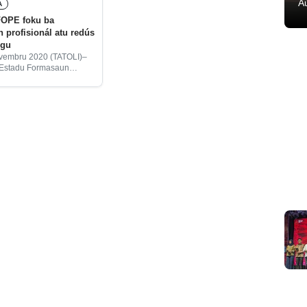
A
A
FOPE foku ba
 profisionál atu redús
egu
ovembru 2020 (TATOLI)–
 Estadu Formasaun
l no Empregu (SEFOPE)
amentu fiskál ba 2021
.243.702 hodi foku ba
profisionál ba juventude