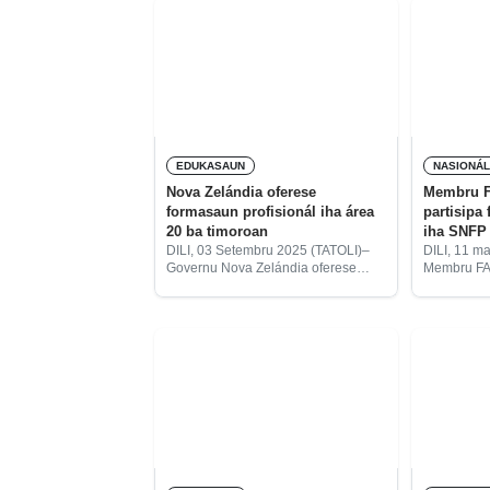
EDUKASAUN
NASIONÁ
Nova Zelándia oferese
Membru F
formasaun profisionál iha área
partisipa
20 ba timoroan
iha SNFP
DILI, 03 Setembru 2025 (TATOLI)–
DILI, 11 m
Governu Nova Zelándia oferese
Membru FA
oportunidade ba timoroan atu
Timor-Leste
hasa’e abilidade liuhusi formasaun
ona formas
profisionál ba kurtu prazu, liuhusi
Formasaun 
programa bolsa estudu Manaaki
Becora atu 
Nova Zelándia.
koñesiment