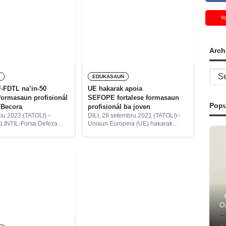
Y
Arch
Archi
L
EDUKASAUN
-FDTL na’in-50
UE hakarak apoia
 formasaun profisionál
SEFOPE fortalese formasaun
Popu
 Becora
profisionál ba joven
aiu 2023 (TATOLI) –
DILI, 28 setembru 2021 (TATOLI)–
LINTIL-Forsa Defeza
Uniaun Europeia (UE) hakarak
 (F-FDTL) na’in-50 tuir
apoia Sekretaria Estadu Formasaun
aun iha Sentru Nasionál
Profisionál no Empregu (SEFOPE)
Profisionál (SNFP)
hodi tulun joven timor-oan sira iha
hasa’e sira-nia
formasaun profisionál.
u hodi prepara-aan ba
O