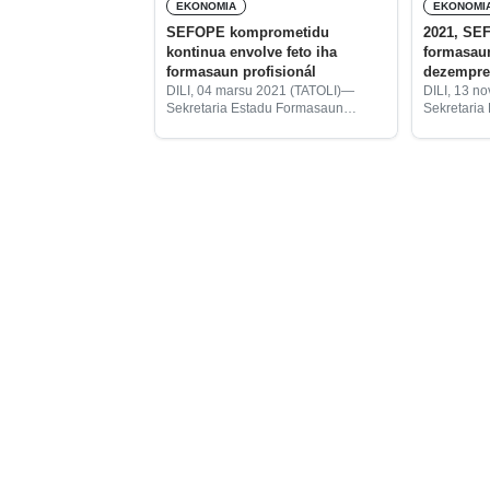
EKONOMIA
EKONOMI
SEFOPE komprometidu
2021, SE
kontinua envolve feto iha
formasaun
formasaun profisionál
dezempr
DILI, 04 marsu 2021 (TATOLI)—
DILI, 13 n
Sekretaria Estadu Formasaun
Sekretaria
Profisionál no Empregu (SEFOPE)
Profisoná
komprometidu kontinua envolve feto
prevee ors
iha formasaun profisionál, nune’e
hamutuk $6
kapasita sira atubele kompete iha
formasaun 
merkadu traballu.
sira.