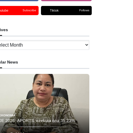
outube
Tiktok
Subscribe
Follows
ives
ves
lar News
EKONOMIA
JE 2026: APORTIL ezekuta ona 35,23%