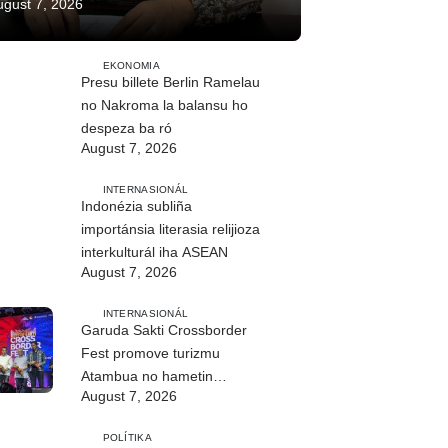
ugust 7, 2026
EKONOMIA
Presu billete Berlin Ramelau
no Nakroma la balansu ho
despeza ba ró
August 7, 2026
INTERNASIONÁL
Indonézia subliña
importánsia literasia relijioza
interkulturál iha ASEAN
August 7, 2026
INTERNASIONÁL
Garuda Sakti Crossborder
Fest promove turizmu
Atambua no hametin
August 7, 2026
relasaun TL–Indonézia
POLÍTIKA