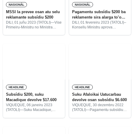
NASIONÁL
NASIONÁL
MSSI la prevee osan atu selu
Pagamentu subsídiu $200 ba
reklamante subsídiu $200
reklamente sira alarga to’o
abríl
DILI, 01 juñu 2023 (TATOLI)—Vise
DILI, 01 fevereiru 2023 (TATOLI)–
Primeiru-Ministru no Ministra
Konsellu Ministru aprova
Solidariedade Sosiál no
alterasaun daruak ba Dekretu-Lei
Inkluzaun (MSSI), Armanda Berta
n.u 37/2022 kona-ba subsídiu fim
dos Santos, informa, ministériu la
de ano ba uma kain sira hodi
prevee orsamentu hodi selu
alarga períodu pagamentu to’o
reklamante subsídiu fim do ano
abril
HEADLINE
HEADLINE
Subsídiu $200, suku
Suku Afaloikai Uatucarbau
Macadique devolve $17.600
devolve osan subsídiu $6.600
VIQUEQUE, 06 janeiru 2023
VIQUEQUE, 30 dezembru 2022
(TATOLI)—Suku Macadique,
(TATOLI)—Pagamentu subsídiu
postu administrativu Uatulari,
Fim do ano $200 ba kada uma-
munisípiu Viqueque konsege
kain $200 iha suku Afaloikai,
devolve osan $17.600 ba kofre
postu administrativu Uatucarbau,
Estadu hosi subsídiu fim do ano
munisípiu Viqueque ramata ona
ba kada família ho montante
no konsege devolve osan restu