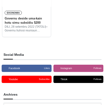
EKONOMIA
Governu deside uma-kain
hotu simu subsídiu $200
DILI, 28 setembru 2022 (TATOLI)–
Governu liuhosi reuniaun
Konsellu Ministru (KM), kuarta
ne’e, aprova projetu dekretu-lei,
ne’ebé aprezenta hosi Vise
Primeiru-Ministru no Ministra
Solidariedade Sosiál no
Inkluzaun (MSSI), Armanda Berta
Social Media
Facebook
Instagram
Likes
Follows
Youtube
Tiktok
Subscribe
Follows
Archives
Archives