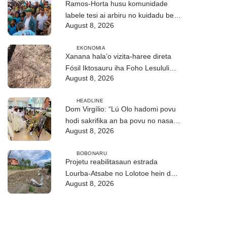
Ramos-Horta husu komunidade
labele tesi ai arbiru no kuidadu bee-
August 8, 2026
matan
EKONOMIA
Xanana hala’o vizita-haree direta
Fósil Iktosauru iha Foho Lesululi
August 8, 2026
Kailaku
HEADLINE
Dom Virgílio: “Lú Olo hadomi povu
hodi sakrifika an ba povu no nasaun
August 8, 2026
ho fuan”
BOBONARU
Projetu reabilitasaun estrada
Lourba-Atsabe no Lolotoe hein de’it
August 8, 2026
vistu tribunál