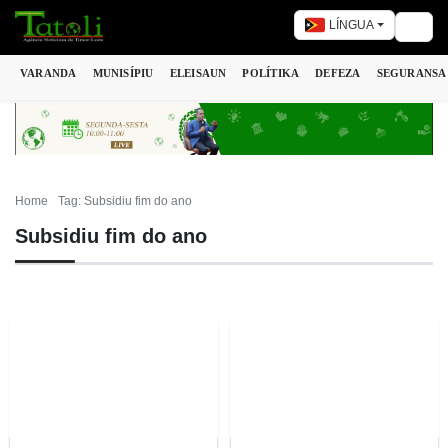
LÍNGUA
Togg
VARANDA
MUNISÍPIU
ELEISAUN
POLÍTIKA
DEFEZA
SEGURANSA
Home
Tag: Subsidiu fim do ano
Subsidiu fim do ano