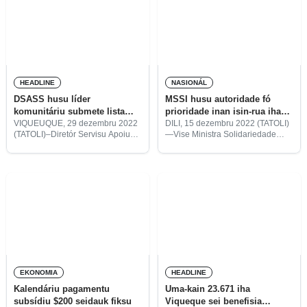
$200.
HEADLINE
NASIONÁL
DSASS husu líder
MSSI husu autoridade fó
komunitáriu submete lista
prioridade inan isin-rua iha
reklamante subsídiu $200
pagamentu subsídiu $200
VIQUEUQUE, 29 dezembru 2022
DILI, 15 dezembru 2022 (TATOLI)
(TATOLI)–Diretór Servisu Apoiu
—Vise Ministra Solidariedade
Sosiadade Sivil (DSASS) iha
Sosiál no Inkkuzaun (MSSI), Signi
munisípiu Viqueque, Cosme
Verdial, husu autoridade lokál atu
Carmento, husu ba Xefe suku sira
tau prioridade ba inan isin-rua
atu submete lista reklamante
sira iha prosesu pagamentu
subsídiu fim do ano $200,
subsídiu fim do
EKONOMIA
HEADLINE
Kalendáriu pagamentu
Uma-kain 23.671 iha
subsídiu $200 seidauk fiksu
Viqueque sei benefisia