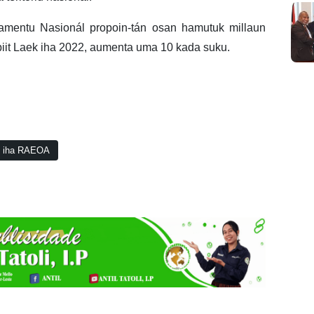
amentu Nasionál propoin-tán osan hamutuk millaun
it Laek iha 2022, aumenta uma 10 kada suku.
ak iha RAEOA