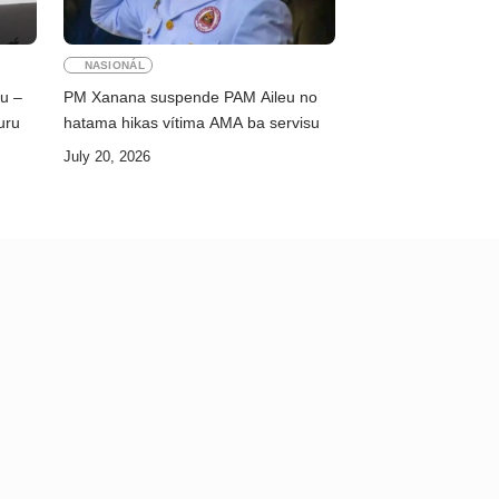
NASIONÁL
ku –
PM Xanana suspende PAM Aileu no
uru
hatama hikas vítima AMA ba servisu
July 20, 2026