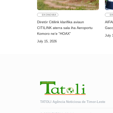
EKONOMIA
E
Diretór Citilink klarifika aviaun
AIFA
CITILINK aterra sala iha Aeroportu
Gaco
Komoro ne’e “HOAX”
July 
July 15, 2026
TATOLI Agência Noticiosa de Timor-Leste