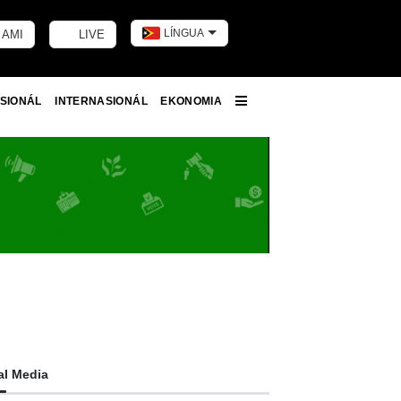
LÍNGUA
 AMI
LIVE
Toggle dark m
SIONÁL
INTERNASIONÁL
EKONOMIA
More
al Media