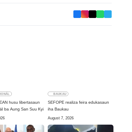
IONÁL
BAUKAU
AN husu libertasaun
SEFOPE realiza feira edukasaun
nál ba Aung San Suu Kyi
iha Baukau
026
August 7, 2026