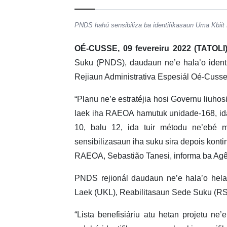
PNDS hahú sensibiliza ba identifikasaun Uma Kbii
OÉ-CUSSE, 09 fevereiru 2022 (TATOLI
Suku (PNDS), daudaun ne’e hala’o identi
Rejiaun Administrativa Espesiál Oé-Cus
“Planu ne’e estratéjia hosi Governu liuhos
laek iha RAEOA hamutuk unidade-168, ida-
10, balu 12, ida tuir métodu ne’ebé 
sensibilizasaun iha suku sira depois konti
RAEOA, Sebastião Tanesi, informa ba Agên
PNDS rejionál daudaun ne’e hala’o hel
Laek (UKL), Reabilitasaun Sede Suku (R
“Lista benefisiáriu atu hetan projetu ne’