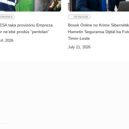
KONOMIA
OPINIAUN
ESA taka provizóriu Empreza
Bosok Online no Krime Sibernéti
r ne’ebé prodús “pentolan”
Hametin Seguransa Dijitál ba Fut
Timor-Leste
14, 2026
July 21, 2026