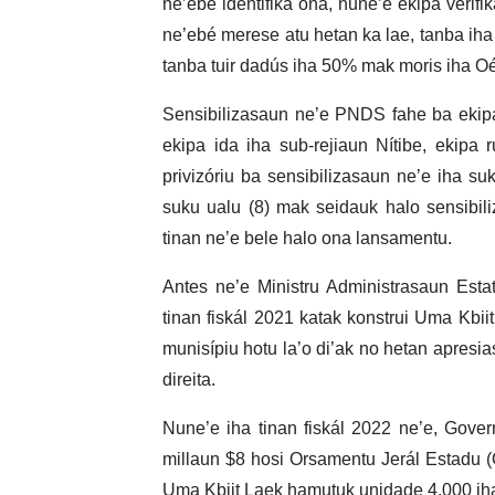
ne’ebé identifika ona, nune’e ekipa verifik
ne’ebé merese atu hetan ka lae, tanba iha f
tanba tuir dadús iha 50% mak moris iha Oé-
Sensibilizasaun ne’e PNDS fahe ba ekipa
ekipa ida iha sub-rejiaun Nítibe, ekipa 
privizóriu ba sensibilizasaun ne’e iha 
suku ualu (8) mak seidauk halo sensibil
tinan ne’e bele halo ona lansamentu.
Antes ne’e Ministru Administrasaun Esta
tinan fiskál 2021 katak konstrui Uma Kbi
munisípiu hotu la’o di’ak no hetan apresi
direita.
Nune’e iha tinan fiskál 2022 ne’e, Gover
millaun $8 hosi Orsamentu Jerál Estadu (
Uma Kbiit Laek hamutuk unidade 4.000 iha 