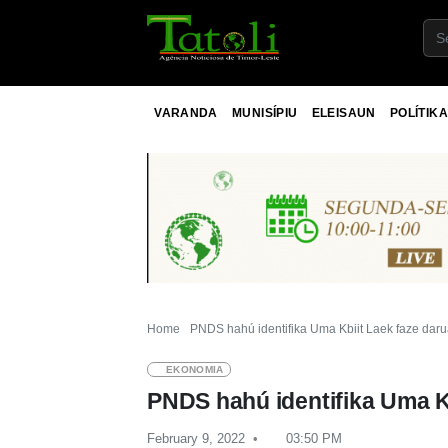
VARANDA
MUNISÍPIU
ELEISAUN
POLÍTIKA
Home
PNDS hahú identifika Uma Kbiit Laek faze da
EKONOMIA
PNDS hahú identifika Uma K
February 9, 2022
03:50 PM