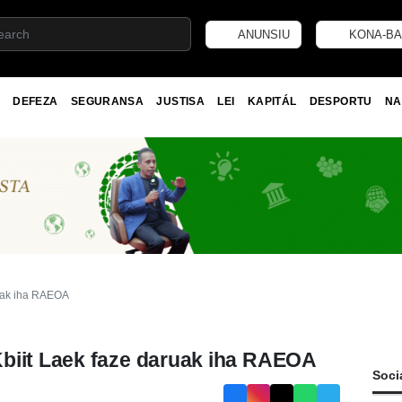
ANUNSIU
KONA-BA
DEFEZA
SEGURANSA
JUSTISA
LEI
KAPITÁL
DESPORTU
NA
ruak iha RAEOA
biit Laek faze daruak iha RAEOA
Soci