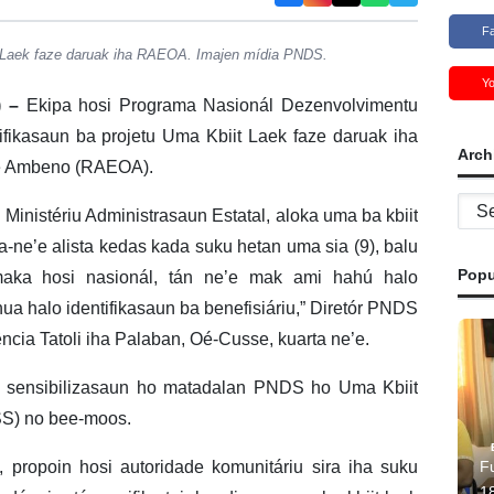
F
t Laek faze daruak iha RAEOA. Imajen mídia PNDS.
Y
) –
Ekipa hosi Programa Nasionál Dezenvolvimentu
fikasaun ba projetu Uma Kbiit Laek faze daruak iha
Arch
se Ambeno (RAEOA).
Archi
i Ministériu Administrasaun Estatal, aloka uma ba kbiit
ne’e alista kedas kada suku hetan uma sia (9), balu
Popu
maka hosi nasionál, tán ne’e mak ami hahú halo
nua halo identifikasaun ba benefisiáriu,” Diretór PNDS
cia Tatoli iha Palaban, Oé-Cusse, kuarta ne’e.
a sensibilizasaun ho matadalan PNDS ho Uma Kbiit
SS) no bee-moos.
Fu
e, propoin hosi autoridade komunitáriu sira iha suku
1