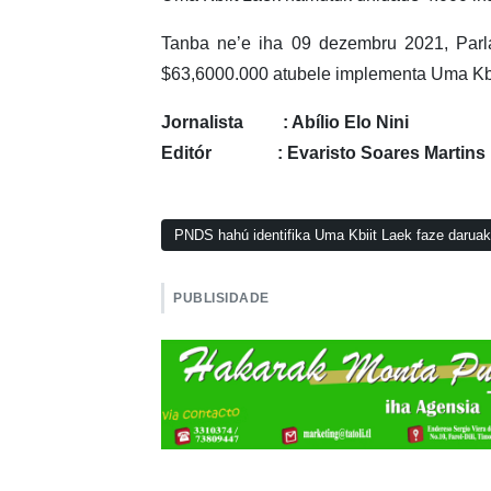
Tanba ne’e iha 09 dezembru 2021, Parl
$63,6000.000 atubele implementa Uma Kbi
Jornalista : Abílio Elo Nini
Editór : Evaristo Soares Martins
PNDS hahú identifika Uma Kbiit Laek faze daru
PUBLISIDADE