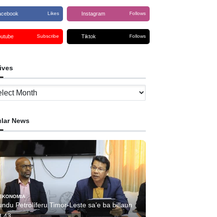
acebook
Instagram
Likes
Follows
outube
Tiktok
Subscribe
Follows
ives
ves
lar News
EKONOMIA
ndu Petrolíferu Timor-Leste sa’e ba billaun
8,43