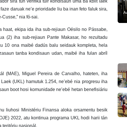
adór sira tún verifika tuir kondisaun uma ba kbiit laek
aze daruak ne’e prioridade liu ba inan feto faluk sira,
A
Cusse,” nia fó-sai.
 haat, ekipa ida iha sub-rejiaun Oésilo no Pássabe,
rua (2) iha sub-rejiaun Pante Makasar, ho rezultadu
suku 10 ona maibé dadús balu seidauk kompleta, hela
izasaun tanba kondisaun udan, maibé iha fulan abríl
tál (MAE), Miguel Pereira de Carvalho, hateten, iha
it Laek (UKL) hamutuk 1.254, ne’ebé nia progresu iha
asaun boot hosi komunidade ne’ebé hetan benefisiáriu
nu liuhosi Ministériu Finansa aloka orsamentu besik
OJE) 2022, atu kontinua programa UKL hodi harii tán
teritóriu nasionál.