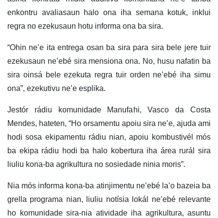
enkontru avaliasaun halo ona iha semana kotuk, inklui
regra no ezekusaun hotu informa ona ba sira.
“Ohin ne’e ita entrega osan ba sira para sira bele jere tuir
ezekusaun ne’ebé sira mensiona ona. No, husu nafatin ba
sira oinsá bele ezekuta regra tuir orden ne’ebé iha simu
ona”, ezekutivu ne’e esplika.
Jestór rádiu komunidade Manufahi, Vasco da Costa
Mendes, hateten, “Ho orsamentu apoiu sira ne’e, ajuda ami
hodi sosa ekipamentu rádiu nian, apoiu kombustivél mós
ba ekipa rádiu hodi ba halo kobertura iha área rurál sira
liuliu kona-ba agrikultura no sosiedade ninia moris”.
Nia mós informa kona-ba atinjimentu ne’ebé la’o bazeia ba
grella programa nian, liuliu notísia lokál ne’ebé relevante
ho komunidade sira-nia atividade iha agrikultura, asuntu