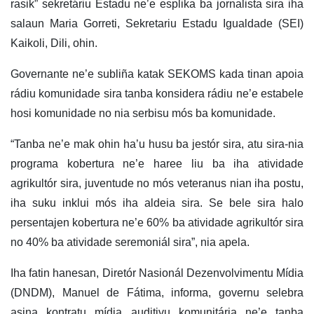
rasik” sekretáriu Estadu ne’e esplika ba jornalista sira iha
salaun Maria Gorreti, Sekretariu Estadu Igualdade (SEI)
Kaikoli, Dili, ohin.
Governante ne’e subliña katak SEKOMS kada tinan apoia
rádiu komunidade sira tanba konsidera rádiu ne’e estabele
hosi komunidade no nia serbisu mós ba komunidade.
“Tanba ne’e mak ohin ha’u husu ba jestór sira, atu sira-nia
programa kobertura ne’e haree liu ba iha atividade
agrikultór sira, juventude no mós veteranus nian iha postu,
iha suku inklui mós iha aldeia sira. Se bele sira halo
persentajen kobertura ne’e 60% ba atividade agrikultór sira
no 40% ba atividade seremoniál sira”, nia apela.
Iha fatin hanesan, Diretór Nasionál Dezenvolvimentu Mídia
(DNDM), Manuel de Fátima, informa, governu selebra
asina kontratu mídia auditivu komunitária ne’e tanba