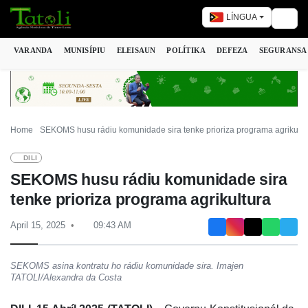
LÍNGUA
Togg
VARANDA
MUNISÍPIU
ELEISAUN
POLÍTIKA
DEFEZA
SEGURANSA
Home
SEKOMS husu rádiu komunidade sira tenke prioriza programa agrikultu
DILI
SEKOMS husu rádiu komunidade sira
tenke prioriza programa agrikultura
April 15, 2025
09:43 AM
SEKOMS asina kontratu ho rádiu komunidade sira. Imajen
TATOLI/Alexandra da Costa