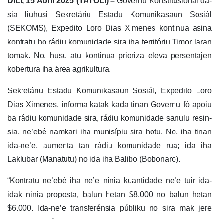
DILI, 15 Abríl 2025 (TATOLI) –
Governu Konstitusionál da-
sia liuhusi Sekretáriu Estadu Komunikasaun Sosiál
(SEKOMS), Expedito Loro Dias Ximenes kontinua asina
kontratu ho rádiu komunidade sira iha territóriu Timor laran
tomak. No, husu atu kontinua prioriza eleva persentajen
kobertura iha área agrikultura.
Sekretáriu Estadu Komunikasaun Sosiál, Expedito Loro
Dias Ximenes, informa katak kada tinan Governu fó apoiu
ba rádiu komunidade sira, rádiu komunidade sanulu resin-
sia, ne’ebé namkari iha munisípiu sira hotu. No, iha tinan
ida-ne’e, aumenta tan rádiu komunidade rua; ida iha
Laklubar (Manatutu) no ida iha Balibo (Bobonaro).
“Kontratu ne’ebé iha ne’e ninia kuantidade ne’e tuir ida-
idak ninia proposta, balun hetan $8.000 no balun hetan
$6.000. Ida-ne’e transferénsia públiku no sira mak jere