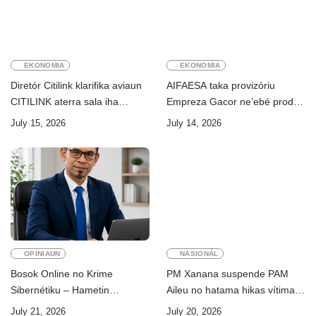
EKONOMIA
EKONOMIA
Diretór Citilink klarifika aviaun
AIFAESA taka provizóriu
CITILINK aterra sala iha
Empreza Gacor ne’ebé prodús
Aeroportu Komoro ne’e
“pentolan”
July 15, 2026
July 14, 2026
“HOAX”
OPINIAUN
NASIONÁL
Bosok Online no Krime
PM Xanana suspende PAM
Sibernétiku – Hametin
Aileu no hatama hikas vítima
Seguransa Dijitál ba Futuru
AMA ba servisu
July 21, 2026
July 20, 2026