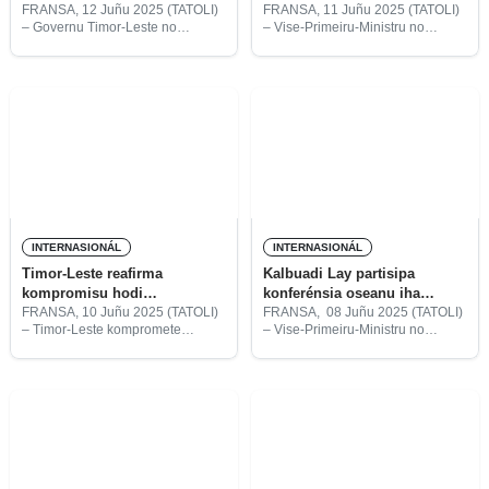
investigasaun sientífika iha
reforsa reziliénsia klimátika
FRANSA, 12 Juñu 2025 (TATOLI)
FRANSA, 11 Juñu 2025 (TATOLI)
– Governu Timor-Leste no
– Vise-Primeiru-Ministru no
ekonomia azúl
Institutu Portugés ba Tasi no
Ministru Koordenadór Asuntu
Atmosfera (IPMA, iha inglés)
Ekonómiku no Ministru Turizmu
diskute kooperasaun serbisu iha
no Ambiente, Francisco Kalbuadi
área investigasaun sientífika hodi
Lay, hasoru malu ho Koordenadór
dezenvolve ekonomia azúl.
Rezidente Programa Nasaun
Unida ba
INTERNASIONÁL
INTERNASIONÁL
Timor-Leste reafirma
Kalbuadi Lay partisipa
kompromisu hodi
konferénsia oseanu iha
implementa ODS 14
Fransa
FRANSA, 10 Juñu 2025 (TATOLI)
FRANSA, 08 Juñu 2025 (TATOLI)
– Timor-Leste kompromete
– Vise-Primeiru-Ministru no
implementa Objetivu
Ministru Koordenadór Asuntu
Dezenvolvimentu Sustentavel
Ekonómiku no Ministru Turizmu
(ODS) 14, konserva no uza forma
no Ambiente, Francisco Kalbuadi
sustentavel oseanu sira, tasi no
Lay, sei partisipa Third United
rekursu mariñu sira ba
Nations Ocean Conference
dezenvolvimentu sustentavel.
(UNOC3) iha