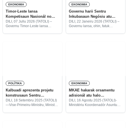
EKONOMIA
EKONOMIA
Timor-Leste lansa
Governu harii Sentru
Kompetisaun Nasionál no
Inkubasaun Negósiu atu
Internasionál Amigavel atu
promove empreendedorizmu
DILI, 07 Jullu 2026 (TATOLI) –
DILI, 22 Janeiru 2026 (TATOLI) –
Governu Timor-Leste lansa
Governu lansa, ohin, fatuk
prepara joven ba merkadu
ba foinsa’e sira
ofisialmente Kompetisaun
dahuluk ba konstrusaun Sentru
traballu
Nasionál Abilidade ba Dasiak no
Inkubasaun Negósiu nian iha
Kompetisaun Internasionál
Matadouru, Dili.
Amigavel ba Timor-Leste ba
Daruak ho tema “Domina
Kompetisaun, Harii Futuru”
POLÍTIKA
EKONOMIA
Kalbuadi aprezenta projetu
MKAE hakarak orsamentu
konstrusaun Sentru
adisionál atu halo
Internasionál Konvensaun
preparasaun pós-adezaun TL
DILI, 18 Setembru 2025 (TATOLI)
DILI, 16 Agostu 2025 (TATOLI)-
—Vise-Primeiru-Ministru, Ministru
Ministériu Koordenadór Asuntu
Dili ba KM
ba ASEAN
Koordenadór Asuntu Ekonómiku
Ekonómiku (MKAE) husu
no Ministru Turizmu Ambiente,
adisionál millaun $4-resin iha
Francisco Kalbuadi Lay, kinta
reuniaun Komité Revizaun
ne’e, iha reuniaun KOnsellu
Orsamentu (KRO) 2026 atu
Ministru aprezenta projetu
implementa prioridade boot rua.