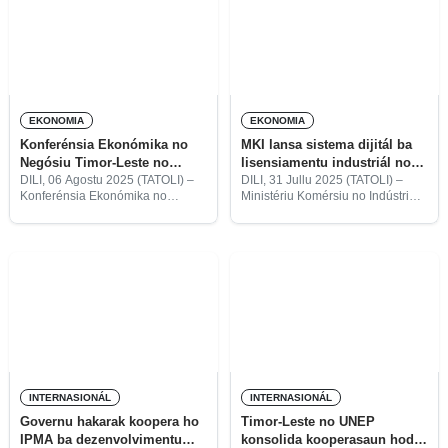
konstrusaun Sentru Internasionál
Ministru Koordenadór Asuntu
Konvensaun Dili
Ekonómiku,
EKONOMIA
EKONOMIA
Konferénsia Ekonómika no
MKI lansa sistema dijitál ba
Negósiu Timor-Leste no
lisensiamentu industriál no
Austrália destaka ba setór
reklamasaun konsumidór
DILI, 06 Agostu 2025 (TATOLI) –
DILI, 31 Jullu 2025 (TATOLI) –
Konferénsia Ekonómika no
Ministériu Komérsiu no Indústria
xave no hametin kooperasaun
Negósiu Timor-Leste no Austrália
(MKI) lansa sistema dijitalizasaun
(TLAUCON2025) ba-daruak sei
foun ba lisensiamentu industriál
hala’o iha loron 07 to’o 08 Agostu
no livru reklamasaun ba
iha Sentru Konvensaun Dili, ho
konsumidór.
partisipasaun
INTERNASIONÁL
INTERNASIONÁL
Governu hakarak koopera ho
Timor-Leste no UNEP
IPMA ba dezenvolvimentu
konsolida kooperasaun hodi