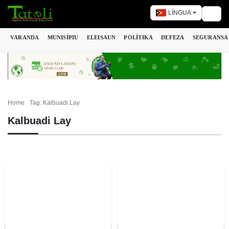
LÍNGUA
Togg
VARANDA
MUNISÍPIU
ELEISAUN
POLÍTIKA
DEFEZA
SEGURANSA
Home
Tag: Kalbuadi Lay
Kalbuadi Lay