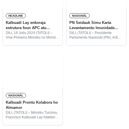
HEADLINE
NASIONÁL
Kalbuadi Lay enkoraja
PN Seidauk Simu Karta
estrutura foun APC atu
Levantamentu Imunidade
serbisu ho responsabilidade
Hosi Tribunál
DILI, 19 Jullu 2024 (TATOLI) –
DILI, (TATOLI) – Prezidente
Vise-Primeiru-Ministru no Ministru
Parlamentu Nasionál (PN), Arão
Koordenadór ba Asuntu
Noe de Jesus, hateten to’o agora
Ekonómiku no Ministru Turizmu
PN seidauk simu karta hosi
no Ambiente, Francisco Kalbuadi
tribunál kona-ba levantamentu
Lay, husu ba estrutura foun
imunidade deputadu bankada
Autoridade Protesaun Sivíl (APC)
CNRT, Francisco Kalbuadi Lay.
NASIONÁL
Kalbuadi Prontu Kolabora ho
Almamor
DILI, (TATOLI) – Ministru Turizmu,
Francisco Kalbuadi Lay hateten
kongresu Almamor ba datoluk
ne’e la’ós atu mai hili de’it