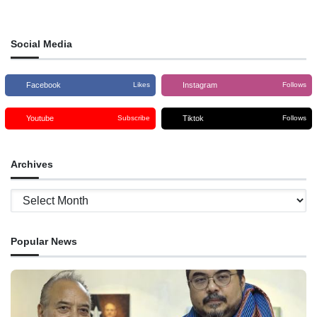
estrutura foun maibé tenke halo
programa ho didi’ak nune’e bele
garante
Social Media
Facebook
Instagram
Likes
Follows
Youtube
Tiktok
Subscribe
Follows
Archives
Archives
Popular News