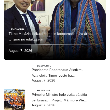
EKONOMIA
TL no Malázia diskute hemetin kooperasaun iha área
turizmu no edukasaun
August 7, 2026
DESPORTU
Prezidente Federasaun Atletizmu
Ázia elójia Timor-Leste ba
August 7, 2026
realizasaun DIM 2026
HEADLINE
Primeiru-Ministru halo vizita bá sítiu
perfurasaun Projetu Mármore We-
August 7, 2026
uah iha Ilimanu