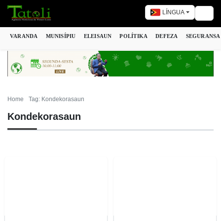
LÍNGUA
Togg
VARANDA
MUNISÍPIU
ELEISAUN
POLÍTIKA
DEFEZA
SEGURANSA
Home
Tag: Kondekorasaun
Kondekorasaun