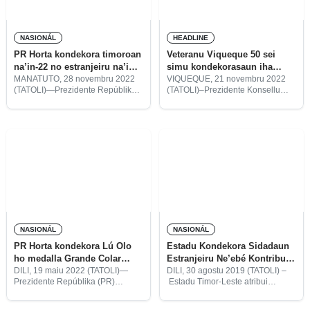
NASIONÁL
HEADLINE
PR Horta kondekora timoroan
Veteranu Viqueque 50 sei
na’in-22 no estranjeiru na’in-
simu kondekorasaun iha
haat
ámbitu komemora
MANATUTO, 28 novembru 2022
VIQUEQUE, 21 novembru 2022
(TATOLI)—Prezidente Repúblika
(TATOLI)–Prezidente Konsellu
proklamasaun independénsia
(PR), José Ramos Horta, segunda
Veteranu munisípiu Viqueque,
ne’e, kondekora timoroan
Adriano do Amaral, informa,
hamutuk na’in-22 no sidadaun
veteranu munisípiu Viqueque
Estranjeiru na’in-haat iha
na’in-50 sei simu kondekorasaun
komemorasaun loron
ba orden haat, iha ámbitu
Proklamasaun Independénsia ba
komemorasaun loron proklasaun
dala-47 (1975-2022) ne’ebé
independénsia
NASIONÁL
NASIONÁL
PR Horta kondekora Lú Olo
Estadu Kondekora Sidadaun
ho medalla Grande Colar
Estranjeiru Ne’ebé Kontribui
Ordem de Timor-Leste
Ba Independensia
DILI, 19 maiu 2022 (TATOLI)—
DILI, 30 agostu 2019 (TATOLI) –
Prezidente Repúblika (PR)
Estadu Timor-Leste atribui
emposadu, José Ramos Horta, fó
medalla Orde Timor ba pesoál
kondekorasaun ba Prezidente
estranjeiru sira ne’ebé kontribui