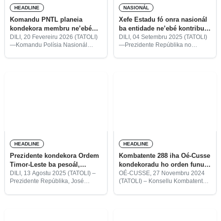
HEADLINE
NASIONÁL
Komandu PNTL planeia
Xefe Estadu fó onra nasionál
kondekora membru ne’ebé
ba entidade ne’ebé kontribui
dedika-an tinan 25
ba susesu vizita Papál
DILI, 20 Fevereiru 2026 (TATOLI)
DILI, 04 Setembru 2025 (TATOLI)
—Komandu Polísia Nasionál
—Prezidente Repúblika no
Timor-Leste (PNTL) planeia atu
Laureadu Nobel ba Pás, José
kondekora membru sira ne’ebé
Ramos-Horta, póstumu
dedika-an ona serví instituisaun
kondekora Grau Insígnia Orden
durante tinan-25 nia laran ho
Timor-Leste ba distintu Padre
medalla komportamentu ezemplár
na’in-rua husi Salezianu Don
iha ámbitu
Bosco, iha okaziaun
HEADLINE
HEADLINE
Prezidente kondekora Ordem
Kombatente 288 iha Oé-Cusse
Timor-Leste ba pesoál,
kondekoradu ho orden funu-
asosiasaun no grupu
na’in no Nicolau Lobato
DILI, 13 Agostu 2025 (TATOLI) –
OÉ-CUSSE, 27 Novembru 2024
Prezidente Repúblika, José
(TATOLI) – Konsellu Kombatente
amizade sira
Ramos-Horta, kondekora Orden
Libertasaun Nasionál (CCLN,
Timor-Leste nian iha kategoria
sigla portugés) kondekora
grau kolár, medalla, insígnia,
kombatente na’in-288 iha Rejiaun
medalla méritu, medalla
Administrativa Espesiál Oé-Cusse
solidariedade Timor-Leste, no
Ambeno (RAEOA) ho orden funu-