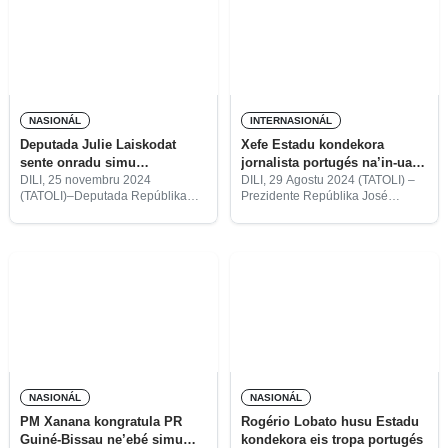
sertifikadu rekoñesimentu, ba
na’in no orden Nicolau
NASIONÁL
INTERNASIONÁL
Deputada Julie Laiskodat
Xefe Estadu kondekora
sente onradu simu
jornalista portugés na’in-ualu
kondekorasaun husi PR Horta
ho medalla Orden Timor-
DILI, 25 novembru 2024
DILI, 29 Agostu 2024 (TATOLI) –
(TATOLI)–Deputada Repúblika
Prezidente Repúblika José
Leste
Indonézia (DPRI, sigla portugés),
Ramos Horta, atribui medalla
Julie Laiskodat, sente onradu
Orden Timor-Leste ba jornalista
bele hetan konvite husi
portugés na’in-ualu iha Palásiu
Prezidente Repúblika (PR), José
Prezidensiál Dili, kinta ne’e.
Ramos Horta, hodi simu
kondekorasaun hanesan
rekoñesimentu
NASIONÁL
NASIONÁL
PM Xanana kongratula PR
Rogério Lobato husu Estadu
Guiné-Bissau ne’ebé simu
kondekora eis tropa portugés