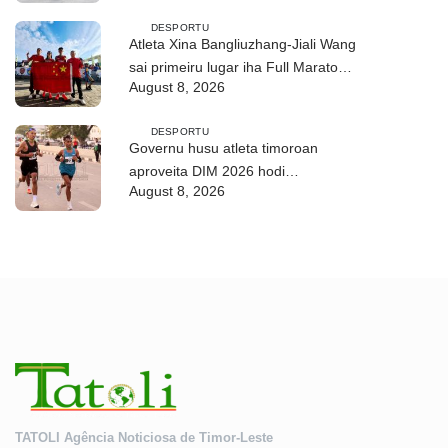
DESPORTU
Atleta Xina Bangliuzhang-Jiali Wang
sai primeiru lugar iha Full Maratona
August 8, 2026
42Km
DESPORTU
Governu husu atleta timoroan
aproveita DIM 2026 hodi
August 8, 2026
dezenvolve kapasidade
TATOLI Agência Noticiosa de Timor-Leste