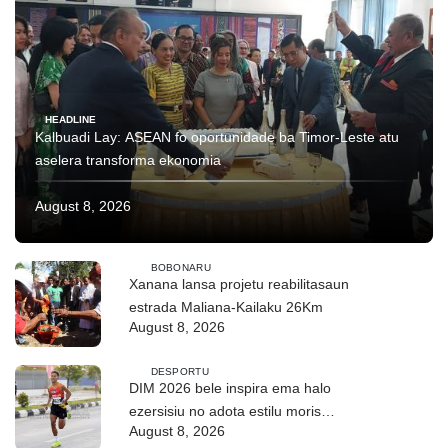
HEADLINE
Kalbuadi Lay: ASEAN fo oportunidade ba Timor-Leste atu
aselera transforma ekonomia
August 8, 2026
BOBONARU
Xanana lansa projetu reabilitasaun
estrada Maliana-Kailaku 26Km
August 8, 2026
DESPORTU
DIM 2026 bele inspira ema halo
ezersisiu no adota estilu moris
August 8, 2026
saudável