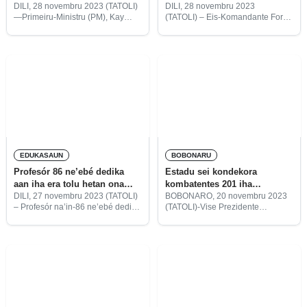
kondekorasaun
DILI, 28 novembru 2023 (TATOLI)
DILI, 28 novembru 2023
—Primeiru-Ministru (PM), Kay
(TATOLI) – Eis-Komandante Forsa
Ralala Xanana Gusmão,
Armada Libertasaun Nasionál
kongratula Prezidente Repúblika
Timor-Leste (FALINTIL), Regério
(PR) Guiné-Bissau, Umaro
Tiago Lobato, husu ba Estadu
Sissoco Embaló, ne’ebé simu
Timor-Leste atu kondekora mós
kondekorasaun hosi Prezidente
eis tropa timoroan sira iha tempu
Repúblika, José Ramos Horta ho
portugés, tanba sira mak
grau
EDUKASAUN
BOBONARU
Profesór 86 ne’ebé dedika
Estadu sei kondekora
aan iha era tolu hetan ona
kombatentes 201 iha
kondekorasaun husi Estadu
Bobonaro
DILI, 27 novembru 2023 (TATOLI)
BOBONARO, 20 novembru 2023
– Profesór na’in-86 ne’ebé dedika
(TATOLI)-Vise Prezidente
nia-aan iha setór edukativu hahú
Konsellu Kombatentes
husi tempu portugés, indonézia
Libertasaun Nasionál munisípiu
mai to’o ukun-aan, hetan ona
Bobonaro, Lucio Diniz Márquez
kondekorasaun husi Prezidente
‘Onsar’, informa Estadu sei
da Repúblika
kondekora kombatentes
Libertasaun Nasioná hamutuk
ema 201 iha Bobonaro iha