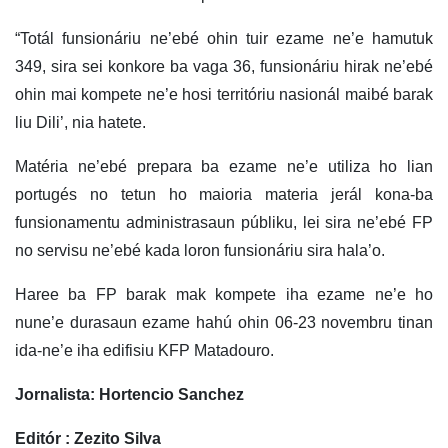
“Totál funsionáriu ne’ebé ohin tuir ezame ne’e hamutuk
349, sira sei konkore ba vaga 36, funsionáriu hirak ne’ebé
ohin mai kompete ne’e hosi territóriu nasionál maibé barak
liu Dili’, nia hatete.
Matéria ne’ebé prepara ba ezame ne’e utiliza ho lian
portugés no tetun ho maioria materia jerál kona-ba
funsionamentu administrasaun públiku, lei sira ne’ebé FP
no servisu ne’ebé kada loron funsionáriu sira hala’o.
Haree ba FP barak mak kompete iha ezame ne’e ho
nune’e durasaun ezame hahú ohin 06-23 novembru tinan
ida-ne’e iha edifisiu KFP Matadouro.
Jornalista: Hortencio Sanchez
Editór : Zezito Silva