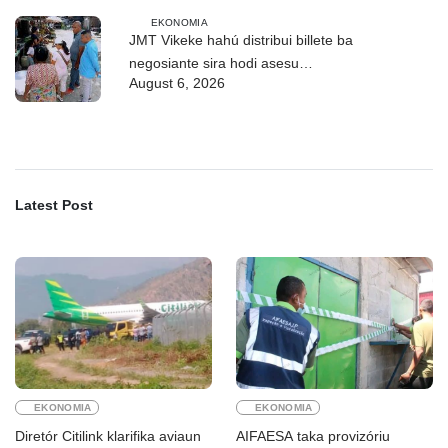
EKONOMIA
JMT Vikeke hahú distribui billete ba
negosiante sira hodi asesu
August 6, 2026
merkadu Olobai
Latest Post
EKONOMIA
EKONOMIA
Diretór Citilink klarifika aviaun
AIFAESA taka provizóriu