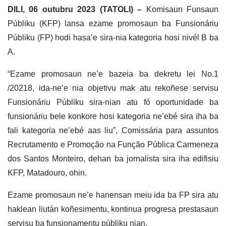
DILI, 06 outubru 2023 (TATOLI)
–
Komisaun Funsaun
Públiku (KFP) lansa ezame promosaun ba Funsionáriu
Públiku (FP) hodi hasa’e sira-nia kategoria hosi nivél B ba
A.
“Ezame promosaun ne’e bazeia ba dekretu lei No.1
/20218, ida-ne’e nia objetivu mak atu rekoñese servisu
Funsionáriu Públiku sira-nian atu fó oportunidade ba
funsionáriu bele konkore hosi kategoria ne’ebé sira iha ba
fali kategoria ne’ebé aas liu”, Comissária para assuntos
Recrutamento e Promoção na Função Pública Carmeneza
dos Santos Monteiro, dehan ba jornalista sira iha edifisiu
KFP, Matadouro, ohin.
Ezame promosaun ne’e hanensan meiu ida ba FP sira atu
haklean liután koñesimentu, kontinua progresa prestasaun
servisu ba funsionamentu públiku nian.