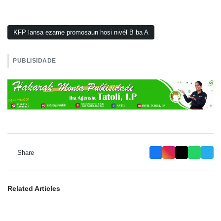
KFP lansa ezame promosaun hosi nivél B ba A
PUBLISIDADE
Share
Related Articles