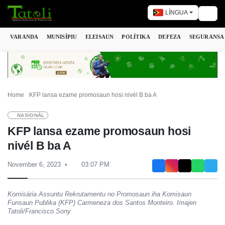
LÍNGUA
Togg
VARANDA
MUNISÍPIU
ELEISAUN
POLÍTIKA
DEFEZA
SEGURANSA
Home
KFP lansa ezame promosaun hosi nivél B ba A
NASIONÁL
KFP lansa ezame promosaun hosi
nivél B ba A
November 6, 2023
03:07 PM
Komisária Assuntu Rekrutamentu no Promosaun iha Komisaun
Funsaun Publika (KFP) Carmeneza dos Santos Monteiro. Imajen
Tatoli/Francisco Sony