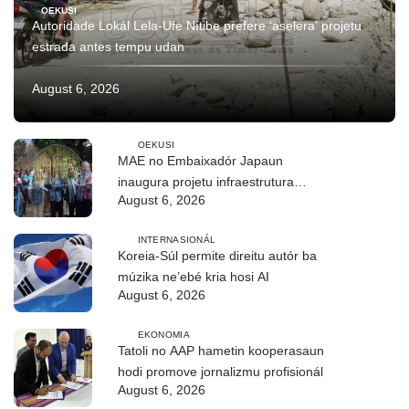
OEKUSI
Autoridade Lokál Lela-Ufe Nítibe prefere ‘aselera’ projetu
estrada antes tempu udan
August 6, 2026
OEKUSI
MAE no Embaixadór Japaun
inaugura projetu infraestrutura
August 6, 2026
CIREP 12 iha Nítibe
INTERNASIONÁL
Koreia-Súl permite direitu autór ba
múzika ne’ebé kria hosi AI
August 6, 2026
EKONOMIA
Tatoli no AAP hametin kooperasaun
hodi promove jornalizmu profisionál
August 6, 2026