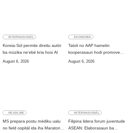
INTERNASIONÁL
EKONOMIA
Koreia-Súl permite direitu autór
Tatoli no AAP hametin
ba múzika ne’ebé kria hosi AI
kooperasaun hodi promove
jornalizmu profisionál
August 6, 2026
August 6, 2026
HEADLINE
INTERNASIONÁL
MS prepara postu médiku ualu
Filipina lidera forum juventude
no field ospitál ida iha Maratona
ASEAN: Elaborasaun ba