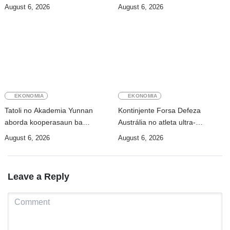
Internasionál Dili
deklarasaun reziliénsia dijitál
August 6, 2026
August 6, 2026
EKONOMIA
EKONOMIA
Tatoli no Akademia Yunnan
Kontinjente Forsa Defeza
aborda kooperasaun ba
Austrália no atleta ultra-
dezenvolvimentu no troka
maratona Jacqui Bell partisipa
August 6, 2026
August 6, 2026
informasaun
DIM 2026
Leave a Reply