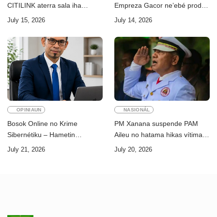
CITILINK aterra sala iha
Empreza Gacor ne’ebé prodús
Aeroportu Komoro ne’e
“pentolan”
July 15, 2026
July 14, 2026
“HOAX”
OPINIAUN
NASIONÁL
Bosok Online no Krime
PM Xanana suspende PAM
Sibernétiku – Hametin
Aileu no hatama hikas vítima
Seguransa Dijitál ba Futuru
AMA ba servisu
July 21, 2026
July 20, 2026
Timor-Leste