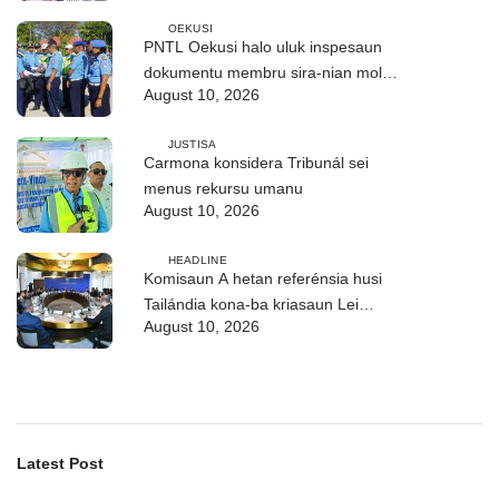
OEKUSI
PNTL Oekusi halo uluk inspesaun
dokumentu membru sira-nian molok
August 10, 2026
pasa-revista iha públiku
JUSTISA
Carmona konsidera Tribunál sei
menus rekursu umanu
August 10, 2026
HEADLINE
Komisaun A hetan referénsia husi
Tailándia kona-ba kriasaun Lei
August 10, 2026
Siberkrime
Latest Post