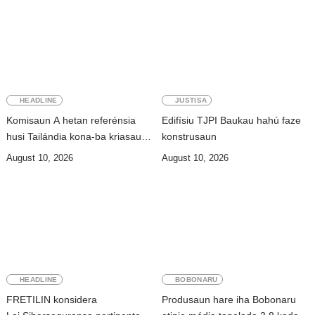
HEADLINE
JUSTISA
Komisaun A hetan referénsia
Edifísiu TJPI Baukau hahú faze
husi Tailándia kona-ba kriasaun
konstrusaun
Lei Siberkrime
August 10, 2026
August 10, 2026
HEADLINE
BOBONARU
FRETILIN konsidera
Produsaun hare iha Bobonaru