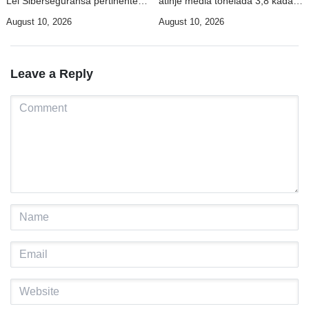
Lei Siberseguransa pertinente
atinje média tonelada 3,8 kada
ba kombate scame online
ektare iha époka dahuluk
August 10, 2026
August 10, 2026
Leave a Reply