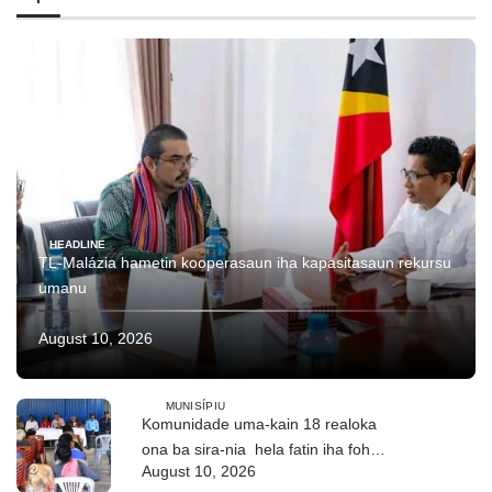
HEADLINE
TL-Malázia hametin kooperasaun iha kapasitasaun rekursu
umanu
August 10, 2026
MUNISÍPIU
Komunidade uma-kain 18 realoka
ona ba sira-nia hela fatin iha foho
August 10, 2026
Builó okos