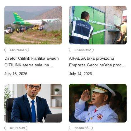
EKONOMIA
EKONOMIA
Diretór Citilink klarifika aviaun
AIFAESA taka provizóriu
CITILINK aterra sala iha
Empreza Gacor ne’ebé prodús
Aeroportu Komoro ne’e
“pentolan”
July 15, 2026
July 14, 2026
“HOAX”
OPINIAUN
NASIONÁL