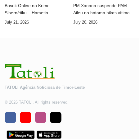
Bosok Online no Krime
PM Xanana suspende PAM
Sibernétiku – Hametin
Aileu no hatama hikas vítima
Seguransa Dijitál ba Futuru
AMA ba servisu
July 21, 2026
July 20, 2026
Timor-Leste
TATOLI Agência Noticiosa de Timor-Leste
© 2026 TATOLI. All rights reserved.