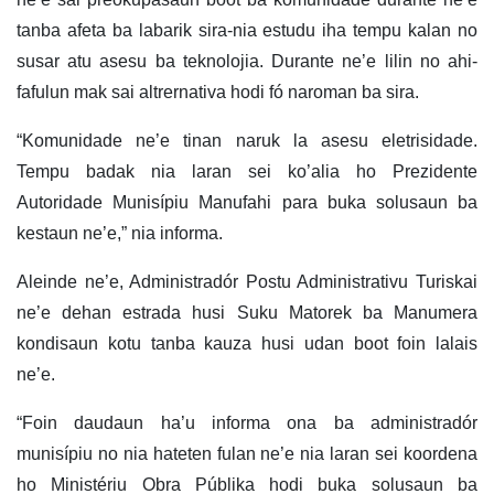
tanba afeta ba labarik sira-nia estudu iha tempu kalan no
susar atu asesu ba teknolojia. Durante ne’e lilin no ahi-
fafulun mak sai altrernativa hodi fó naroman ba sira.
“Komunidade ne’e tinan naruk la asesu eletrisidade.
Tempu badak nia laran sei ko’alia ho Prezidente
Autoridade Munisípiu Manufahi para buka solusaun ba
kestaun ne’e,” nia informa.
Aleinde ne’e, Administradór Postu Administrativu Turiskai
ne’e dehan estrada husi Suku Matorek ba Manumera
kondisaun kotu tanba kauza husi udan boot foin lalais
ne’e.
“Foin daudaun ha’u informa ona ba administradór
munisípiu no nia hateten fulan ne’e nia laran sei koordena
ho Ministériu Obra Públika hodi buka solusaun ba