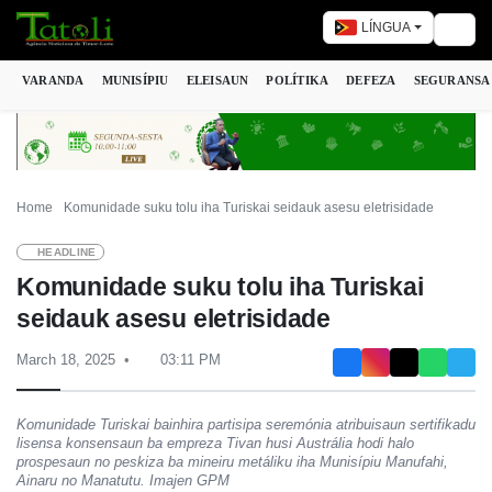
LÍNGUA
Togg
VARANDA
MUNISÍPIU
ELEISAUN
POLÍTIKA
DEFEZA
SEGURANSA
Home
Komunidade suku tolu iha Turiskai seidauk asesu eletrisidade
HEADLINE
Komunidade suku tolu iha Turiskai
seidauk asesu eletrisidade
March 18, 2025
03:11 PM
Komunidade Turiskai bainhira partisipa seremónia atribuisaun sertifikadu
lisensa konsensaun ba empreza Tivan husi Austrália hodi halo
prospesaun no peskiza ba mineiru metáliku iha Munisípiu Manufahi,
Ainaru no Manatutu. Imajen GPM