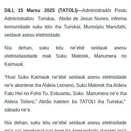
DILI, 15 Marsu 2025 (TATOLI)—
Administradór Postu
Administrativu Turiskai, Abrão de Jesus Nunes, informa
komunidade suku tolu iha Turiskai, Munisípiu Manufahi,
seidauk asesu eletrisidade.
Nia dehan, suku tolu ne’ebé seidauk asesu
eletrisidasidade mak Suku Matorek, Manumera no
Kaimauk.
“Husi Suku Kaimauk ne’ebé seidauk asesu eletrisidade
ne’e akontese iha Aldeia Lemano, Suku Matorek iha Aldeia
Fatu Hei no Foho Tu. Enkuantu, Suku Manumera ne’e iha
Aldeia Toilero,” Abrão hateten ba TATOLI iha Turiskai,”
sábadu ne’e.
Nia dehan, suku tolu ne’ebé seidauk asesu eletrisidade
ne’e sai preokupasaun boot ba komunidade durante ne’e