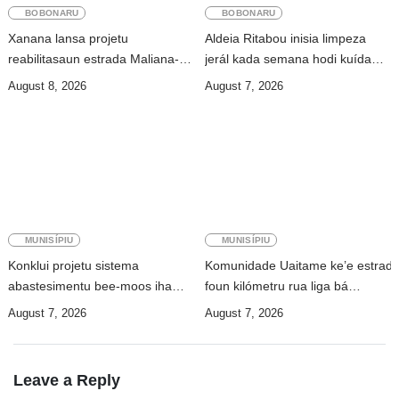
BOBONARU
BOBONARU
Xanana lansa projetu
Aldeia Ritabou inisia limpeza
reabilitasaun estrada Maliana-
jerál kada semana hodi kuída
Kailaku 26Km
ambiente moos
August 8, 2026
August 7, 2026
MUNISÍPIU
MUNISÍPIU
Konklui projetu sistema
Komunidade Uaitame ke’e estrad
abastesimentu bee-moos iha
foun kilómetru rua liga bá
Lakluta, komunidade hahú
Uailalika
August 7, 2026
August 7, 2026
asesu
Leave a Reply