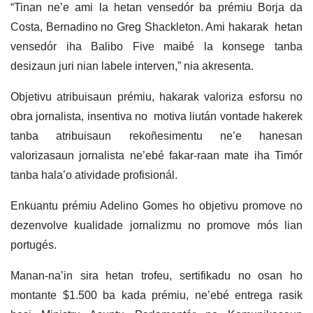
“Tinan ne’e ami la hetan vensedór ba prémiu Borja da
Costa, Bernadino no Greg Shackleton. Ami hakarak hetan
vensedór iha Balibo Five maibé la konsege tanba
desizaun juri nian labele interven,” nia akresenta.
Objetivu atribuisaun prémiu, hakarak valoriza esforsu no
obra jornalista, insentiva no motiva liután vontade hakerek
tanba atribuisaun rekoñesimentu ne’e hanesan
valorizasaun jornalista ne’ebé fakar-raan mate iha Timór
tanba hala’o atividade profisionál.
Enkuantu prémiu Adelino Gomes ho objetivu promove no
dezenvolve kualidade jornalizmu no promove mós lian
portugés.
Manan-na’in sira hetan trofeu, sertifikadu no osan ho
montante $1.500 ba kada prémiu, ne’ebé entrega rasik