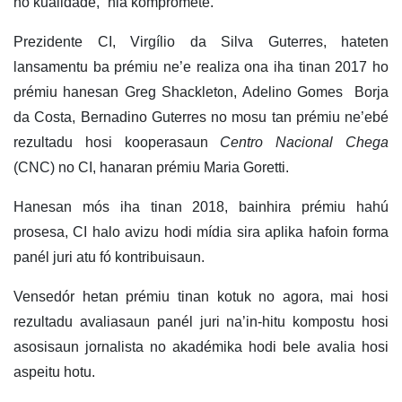
no kualidade,” nia kompromete.
Prezidente CI, Virgílio da Silva Guterres, hateten
lansamentu ba prémiu ne’e realiza ona iha tinan 2017 ho
prémiu hanesan Greg Shackleton, Adelino Gomes Borja
da Costa, Bernadino Guterres no mosu tan prémiu ne’ebé
rezultadu hosi kooperasaun
Centro Nacional Chega
(CNC) no CI, hanaran prémiu Maria Goretti.
Hanesan mós iha tinan 2018, bainhira prémiu hahú
prosesa, CI halo avizu hodi mídia sira aplika hafoin forma
panél juri atu fó kontribuisaun.
Vensedór hetan prémiu tinan kotuk no agora, mai hosi
rezultadu avaliasaun panél juri na’in-hitu kompostu hosi
asosisaun jornalista no akadémika hodi bele avalia hosi
aspeitu hotu.