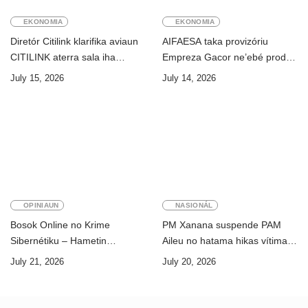
EKONOMIA
EKONOMIA
Diretór Citilink klarifika aviaun
AIFAESA taka provizóriu
CITILINK aterra sala iha
Empreza Gacor ne’ebé prodús
Aeroportu Komoro ne’e
“pentolan”
July 15, 2026
July 14, 2026
“HOAX”
OPINIAUN
NASIONÁL
Bosok Online no Krime
PM Xanana suspende PAM
Sibernétiku – Hametin
Aileu no hatama hikas vítima
Seguransa Dijitál ba Futuru
AMA ba servisu
July 21, 2026
July 20, 2026
Timor-Leste