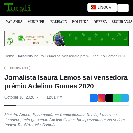
LÍNGUA
Togg
VARANDA
MUNISÍPIU
ELEISAUN
POLÍTIKA
DEFEZA
SEGURANSA
Home
Jornalista Isaura Lemos sai vensedora prémiu Adelino Gomes 2020
BOBONARU
Jornalista Isaura Lemos sai vensedora
prémiu Adelino Gomes 2020
October 16, 2020
11:01 PM
Ministru Asuntu Parlamentár no Komunikasaun Sosiál, Francisco
Jerónimo, entrega prémiu Adelino Gomes ba reprezentante vensedora.
Imajen Tatoli/Antónia Gusmão