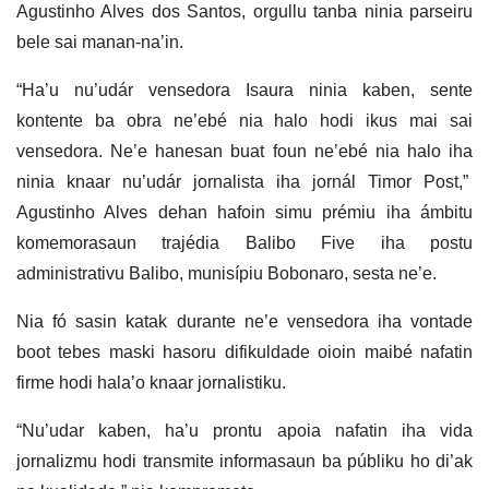
Agustinho Alves dos Santos, orgullu tanba ninia parseiru
bele sai manan-na’in.
“Ha’u nu’udár vensedora Isaura ninia kaben, sente
kontente ba obra ne’ebé nia halo hodi ikus mai sai
vensedora. Ne’e hanesan buat foun ne’ebé nia halo iha
ninia knaar nu’udár jornalista iha jornál Timor Post,”
Agustinho Alves dehan hafoin simu prémiu iha ámbitu
komemorasaun trajédia Balibo Five iha postu
administrativu Balibo, munisípiu Bobonaro, sesta ne’e.
Nia fó sasin katak durante ne’e vensedora iha vontade
boot tebes maski hasoru difikuldade oioin maibé nafatin
firme hodi hala’o knaar jornalistiku.
“Nu’udar kaben, ha’u prontu apoia nafatin iha vida
jornalizmu hodi transmite informasaun ba públiku ho di’ak