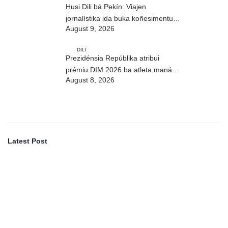
Husi Dili bá Pekín: Viajen
jornalístika ida buka koñesimentu
August 9, 2026
foun (Parte I)
DILI
Prezidénsia Repúblika atribui
prémiu DIM 2026 ba atleta manán-
August 8, 2026
na’in sira
Latest Post