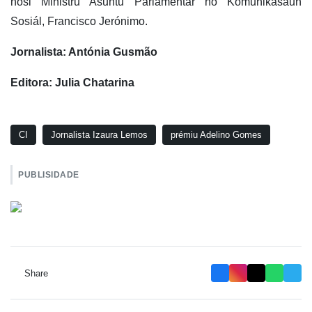
hosi Ministru Asuntu Parlamentár no Komunikasaun
Sosiál, Francisco Jerónimo.
Jornalista: Antónia Gusmão
Editora: Julia Chatarina
CI
Jornalista Izaura Lemos
prémiu Adelino Gomes
PUBLISIDADE
Share