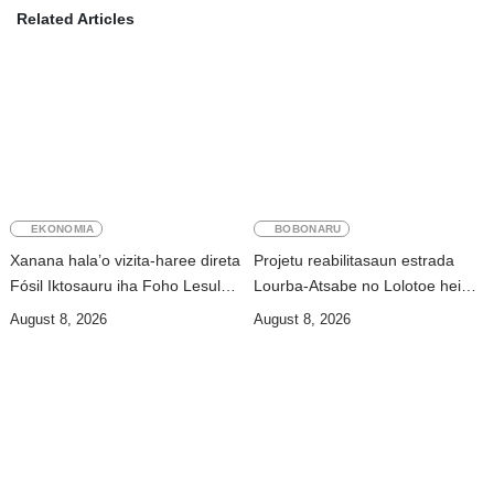
Related Articles
EKONOMIA
BOBONARU
Xanana hala’o vizita-haree direta
Projetu reabilitasaun estrada
Fósil Iktosauru iha Foho Lesululi
Lourba-Atsabe no Lolotoe hein
Kailaku
de’it vistu tribunál
August 8, 2026
August 8, 2026