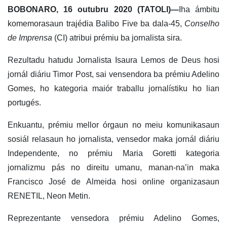
BOBONARO, 16 outubru 2020 (TATOLI)—
Iha ámbitu
komemorasaun trajédia Balibo Five ba dala-45,
Conselho
de Imprensa
(CI) atribui prémiu ba jornalista sira.
Rezultadu hatudu Jornalista Isaura Lemos de Deus hosi
jornál diáriu Timor Post, sai vensendora ba prémiu Adelino
Gomes, ho kategoria maiór traballu jornalístiku ho lian
portugés.
Enkuantu, prémiu mellor órgaun no meiu komunikasaun
sosiál relasaun ho jornalista, vensedor maka jornál diáriu
Independente, no prémiu Maria Goretti kategoria
jornalizmu pás no direitu umanu, manan-na’in maka
Francisco José de Almeida hosi online organizasaun
RENETIL, Neon Metin.
Reprezentante vensedora prémiu Adelino Gomes,