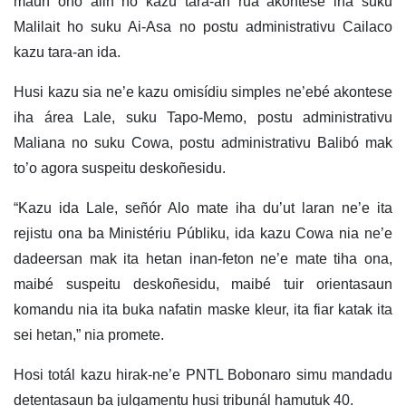
maun oho alin no kazu tara-an rua akontese iha suku
Malilait ho suku Ai-Asa no postu administrativu Cailaco
kazu tara-an ida.
Husi kazu sia ne’e kazu omisídiu simples ne’ebé akontese
iha área Lale, suku Tapo-Memo, postu administrativu
Maliana no suku Cowa, postu administrativu Balibó mak
to’o agora suspeitu deskoñesidu.
“Kazu ida Lale, señór Alo mate iha du’ut laran ne’e ita
rejistu ona ba Ministériu Públiku, ida kazu Cowa nia ne’e
dadeersan mak ita hetan inan-feton ne’e mate tiha ona,
maibé suspeitu deskoñesidu, maibé tuir orientasaun
komandu nia ita buka nafatin maske kleur, ita fiar katak ita
sei hetan,” nia promete.
Hosi totál kazu hirak-ne’e PNTL Bobonaro simu mandadu
detentasaun ba julgamentu husi tribunál hamutuk 40.