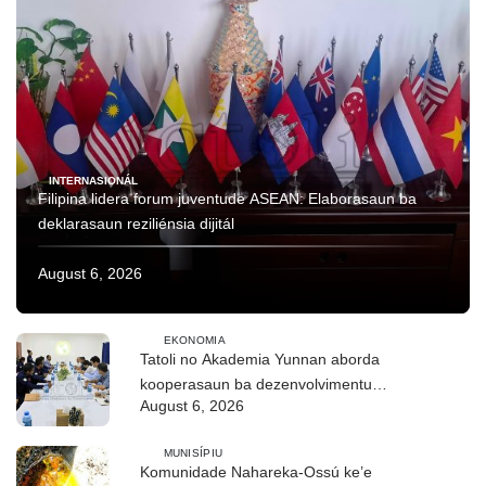
INTERNASIONÁL
Filipina lidera forum juventude ASEAN: Elaborasaun ba
deklarasaun reziliénsia dijitál
August 6, 2026
EKONOMIA
Tatoli no Akademia Yunnan aborda
kooperasaun ba dezenvolvimentu
August 6, 2026
no troka informasaun
MUNISÍPIU
Komunidade Nahareka-Ossú ke’e