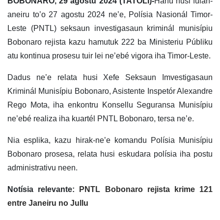
BOBONARO, 29 agostu 2024 (TATOLI)-
Hahú husi fulan-
aneiru to’o 27 agostu 2024 ne’e, Polísia Nasionál Timor-
Leste (PNTL) seksaun investigasaun kriminál munisípiu
Bobonaro rejista kazu hamutuk 222 ba Ministeriu Públiku
atu kontinua prosesu tuir lei ne’ebé vigora iha Timor-Leste.
Dadus ne’e relata husi Xefe Seksaun Imvestigasaun
Kriminál Munisípiu Bobonaro, Asistente Inspetór Alexandre
Rego Mota, iha enkontru Konsellu Seguransa Munisípiu
ne’ebé realiza iha kuartél PNTL Bobonaro, tersa ne’e.
Nia esplika, kazu hirak-ne’e komandu Polísia Munisípiu
Bobonaro prosesa, relata husi eskudara polísia iha postu
administrativu neen.
Notísia relevante:
PNTL Bobonaro rejista krime 121
entre Janeiru no Jullu