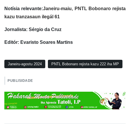
Notísia relevante:
Janeiru-maiu, PNTL Bobonaro rejista
kazu tranzasaun ilegál 61
Jornalista: Sérgio da Cruz
Editór: Evaristo Soares Martins
Janeiru-agostu 2024
PNTL Bobonaro rejista kazu 222 iha MP
PUBLISIDADE