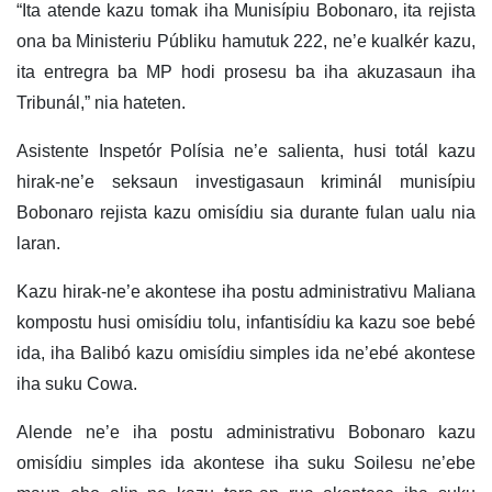
“Ita atende kazu tomak iha Munisípiu Bobonaro, ita rejista
ona ba Ministeriu Públiku hamutuk 222, ne’e kualkér kazu,
ita entregra ba MP hodi prosesu ba iha akuzasaun iha
Tribunál,” nia hateten.
Asistente Inspetór Polísia ne’e salienta, husi totál kazu
hirak-ne’e seksaun investigasaun kriminál munisípiu
Bobonaro rejista kazu omisídiu sia durante fulan ualu nia
laran.
Kazu hirak-ne’e akontese iha postu administrativu Maliana
kompostu husi omisídiu tolu, infantisídiu ka kazu soe bebé
ida, iha Balibó kazu omisídiu simples ida ne’ebé akontese
iha suku Cowa.
Alende ne’e iha postu administrativu Bobonaro kazu
omisídiu simples ida akontese iha suku Soilesu ne’ebe