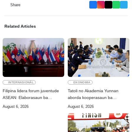
Share
Related Articles
INTERNASIONÁL
EKONOMIA
Filipina lidera forum juventude
Tatoli no Akademia Yunnan
ASEAN: Elaborasaun ba
aborda kooperasaun ba
deklarasaun reziliénsia dijitál
dezenvolvimentu no troka
August 6, 2026
August 6, 2026
informasaun