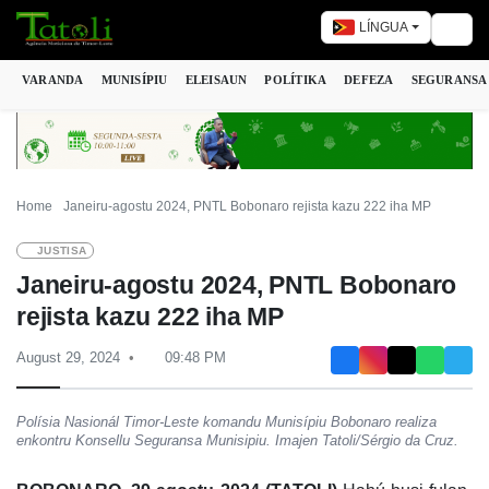
LÍNGUA
Togg
VARANDA
MUNISÍPIU
ELEISAUN
POLÍTIKA
DEFEZA
SEGURANSA
Home
Janeiru-agostu 2024, PNTL Bobonaro rejista kazu 222 iha MP
JUSTISA
Janeiru-agostu 2024, PNTL Bobonaro
rejista kazu 222 iha MP
August 29, 2024
09:48 PM
Polísia Nasionál Timor-Leste komandu Munisípiu Bobonaro realiza
enkontru Konsellu Seguransa Munisipiu. Imajen Tatoli/Sérgio da Cruz.