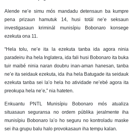
Alende ne’e simu mós mandadu detensaun ba kumpre
pena prizaun hamutuk 14, husi totál ne’e seksaun
investigasaun kriminál munisípiu Bobonaro konsege
ezekuta ona 11.
“Hela tolu, ne’e ita la ezekuta tanba ida agora ninia
paradeiru iha hela Inglatera, ida fali husi Bobonaro ita buka
tuir maibé ninia naran doubru inan-aman hanesan, tanba
ne’e ita seidauk ezekuta, ida iha hela Batugade ita seidauk
ezekuta tanba sei la’o hela ho atividade ne’ebé agora ita
preokupa hela ne’e,” nia hateten.
Enkuantu PNTL Munisípiu Bobonaro mós atualiza
situasaun seguransa no ordem públika jeralmente iha
munisípiu Bobonaro la’o ho seguru no kontroladu maske
sei iha grupu balu halo provokasaun iha tempu kalan.