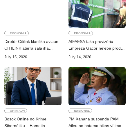
EKONOMIA
EKONOMIA
Diretór Citilink klarifika aviaun
AIFAESA taka provizóriu
CITILINK aterra sala iha
Empreza Gacor ne’ebé prodús
Aeroportu Komoro ne’e
“pentolan”
July 15, 2026
July 14, 2026
“HOAX”
OPINIAUN
NASIONÁL
Bosok Online no Krime
PM Xanana suspende PAM
Sibernétiku – Hametin
Aileu no hatama hikas vítima