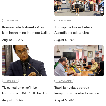
MUNISÍPIU
EKONOMIA
Komunidade Nahareka-Ossú
Kontinjente Forsa Defeza
ke’e hetan mina iha mota Uaileu
Austrália no atleta ultra-
maratona Jacqui Bell partisipa
August 6, 2026
August 6, 2026
DIM 2026
JUSTISA
EKONOMIA
TL sei sai uma-na’in ba
Tatoli konsulta padraun
konferénsia CMJPLOP ba da-
kompeténsia sentru formasaun
XIX
ho INDIMO
August 5, 2026
August 5, 2026