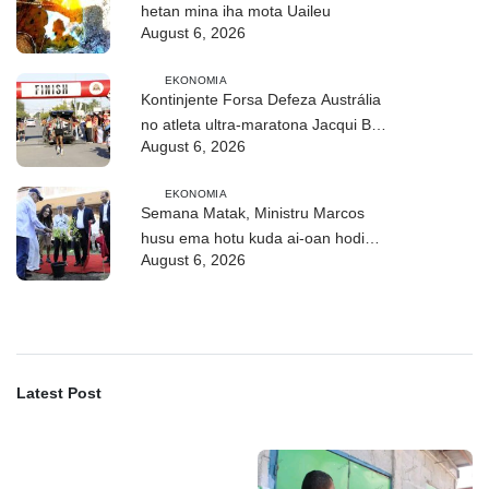
hetan mina iha mota Uaileu
August 6, 2026
EKONOMIA
Kontinjente Forsa Defeza Austrália
no atleta ultra-maratona Jacqui Bell
August 6, 2026
partisipa DIM 2026
EKONOMIA
Semana Matak, Ministru Marcos
husu ema hotu kuda ai-oan hodi
August 6, 2026
proteje biodiversidade
Latest Post