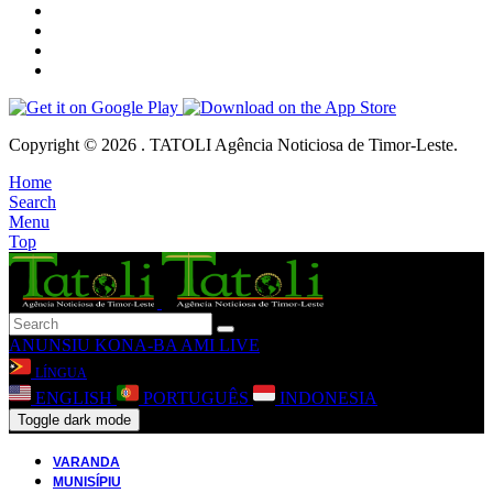
Copyright © 2026 . TATOLI Agência Noticiosa de Timor-Leste.
Home
Search
Menu
Top
ANUNSIU
KONA-BA AMI
LIVE
LÍNGUA
ENGLISH
PORTUGUÊS
INDONESIA
Toggle dark mode
VARANDA
MUNISÍPIU