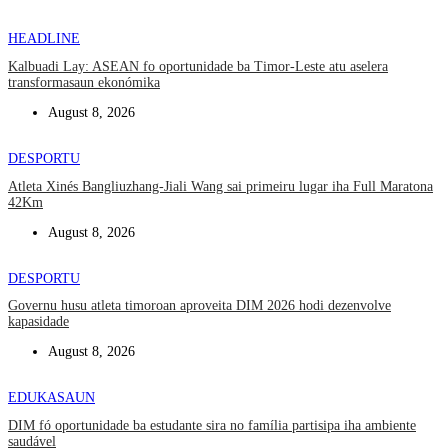
HEADLINE
Kalbuadi Lay: ASEAN fo oportunidade ba Timor-Leste atu aselera
transformasaun ekonómika
August 8, 2026
DESPORTU
Atleta Xinés Bangliuzhang-Jiali Wang sai primeiru lugar iha Full Maratona
42Km
August 8, 2026
DESPORTU
Governu husu atleta timoroan aproveita DIM 2026 hodi dezenvolve
kapasidade
August 8, 2026
EDUKASAUN
DIM fó oportunidade ba estudante sira no família partisipa iha ambiente
saudável