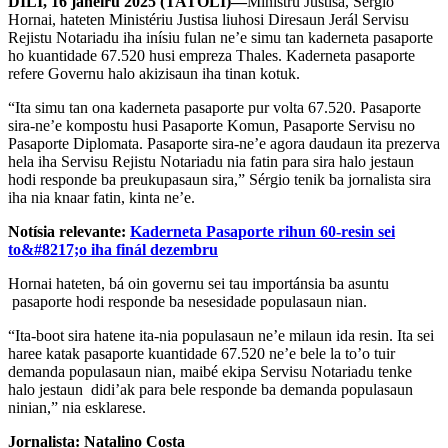
DILI, 16 janeiru 2025 (TATOLI)—
Ministru Justisa, Sérgio
Hornai, hateten Ministériu Justisa liuhosi Diresaun Jerál Servisu
Rejistu Notariadu iha inísiu fulan ne’e simu tan kaderneta pasaporte
ho kuantidade 67.520 husi empreza Thales. Kaderneta pasaporte
refere Governu halo akizisaun iha tinan kotuk.
“Ita simu tan ona kaderneta pasaporte pur volta 67.520. Pasaporte
sira-ne’e kompostu husi Pasaporte Komun, Pasaporte Servisu no
Pasaporte Diplomata. Pasaporte sira-ne’e agora daudaun ita prezerva
hela iha Servisu Rejistu Notariadu nia fatin para sira halo jestaun
hodi responde ba preukupasaun sira,” Sérgio tenik ba jornalista sira
iha nia knaar fatin, kinta ne’e.
Notísia relevante:
Kaderneta Pasaporte rihun 60-resin sei
to&#8217;o iha finál dezembru
Hornai hateten, bá oin governu sei tau importánsia ba asuntu
pasaporte hodi responde ba nesesidade populasaun nian.
“Ita-boot sira hatene ita-nia populasaun ne’e milaun ida resin. Ita sei
haree katak pasaporte kuantidade 67.520 ne’e bele la to’o tuir
demanda populasaun nian, maibé ekipa Servisu Notariadu tenke
halo jestaun didi’ak para bele responde ba demanda populasaun
ninian,” nia esklarese.
Jornalista: Natalino Costa