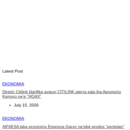
HEADLINE
Kalbuadi Lay: ASEAN fo oportunidade ba Timor-Leste atu
aselera transformasaun ekonómika
August 8, 2026
BOBONARU
Xanana lansa projetu reabilitasaun estrada Maliana-Kailaku
26Km
August 8, 2026
Latest Post
EKONOMIA
Diretór Citilink klarifika aviaun CITILINK aterra sala iha Aeroportu
Komoro ne’e “HOAX”
July 15, 2026
EKONOMIA
AIFAESA taka provizóriu Empreza Gacor ne’ebé prodús “pentolan”