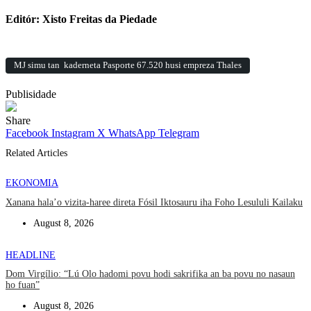
Editór: Xisto Freitas da Piedade
MJ simu tan kaderneta Pasporte 67.520 husi empreza Thales
Publisidade
Share
Facebook
Instagram
X
WhatsApp
Telegram
Related Articles
EKONOMIA
Xanana hala’o vizita-haree direta Fósil Iktosauru iha Foho Lesululi Kailaku
August 8, 2026
HEADLINE
Dom Virgílio: “Lú Olo hadomi povu hodi sakrifika an ba povu no nasaun
ho fuan”
August 8, 2026