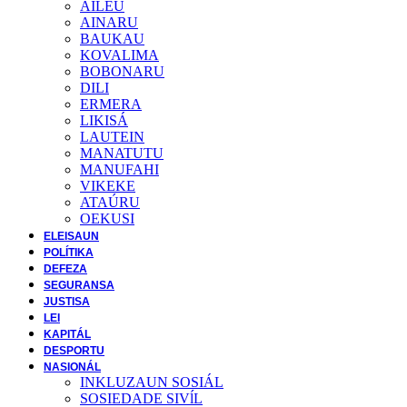
AILEU
AINARU
BAUKAU
KOVALIMA
BOBONARU
DILI
ERMERA
LIKISÁ
LAUTEIN
MANATUTU
MANUFAHI
VIKEKE
ATAÚRU
OEKUSI
ELEISAUN
POLÍTIKA
DEFEZA
SEGURANSA
JUSTISA
LEI
KAPITÁL
DESPORTU
NASIONÁL
INKLUZAUN SOSIÁL
SOSIEDADE SIVĺL