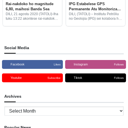
Rai-nakdoko ho magnitude
IPG Estabelese GPS
6,80, maihosi Banda Sea
Permanente Atu Monitoriza
Rai-Nakdoko
DILI, 21 agostu 2020 (TATOLI)-Iha
DILI, (TATOLI) – Institutu Petróliu
tuku 13:22 akontese rai-nakdoko
no Geolojia (IPG) sei kolabora ho
kuaze minutu ida iha territóriu,
Universidade Southhern
tanba iha sísmiku ka terremotu
California no Universidade
ne’ebé mosu ho magnitude 6,80
Nasionál Austrália hodi
iha parte Banda Sea.
estabelese GPS permanente ida
atu monitoriza rai-nakdoko iha
Timor-Leste.
Social Media
Facebook
Instagram
Likes
Follows
Youtube
Tiktok
Subscribe
Follows
Archives
Archives
Popular News