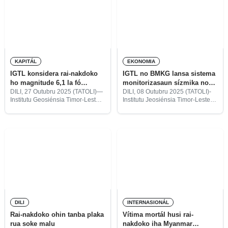
tuku 7h30, afeta
KAPITÁL
EKONOMIA
IGTL konsidera rai-nakdoko
IGTL no BMKG lansa sistema
ho magnitude 6,1 la fó
monitorizasaun sízmika no
indikasaun ba Tsunami
alerta tsunami iha TL
DILI, 27 Outubru 2025 (TATOLI)—
DILI, 08 Outubru 2025 (TATOLI)-
Institutu Geosiénsia Timor-Leste
Institutu Jeosiénsia Timor-Leste
(IGTL, sigla portugés), liuhusi
(IGTL, sigla portugés) hamutuk ho
Diretór Ezekutivu Divizaun
Ajénsia Meteorolojia, Klimatolojia,
Hidrojeolójia no Enjenária
no Jeofízika (BMKG) Indonézia
Geolójika, Joanico Pires, informa
halo lansamentu ba sistema
kona-ba rai nakdoko ne’ebé
monitorizasaun sízmiku no
akontese ohin dadersan
tsunami iha Timor-Leste
madrugada
DILI
INTERNASIONÁL
Rai-nakdoko ohin tanba plaka
Vítima mortál husi rai-
rua soke malu
nakdoko iha Myanmar