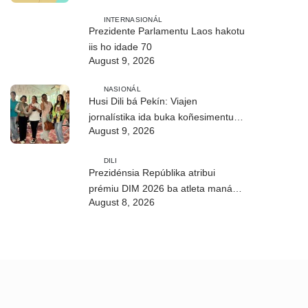
INTERNASIONÁL
Prezidente Parlamentu Laos hakotu
iis ho idade 70
August 9, 2026
NASIONÁL
Husi Dili bá Pekín: Viajen
jornalístika ida buka koñesimentu
August 9, 2026
foun (Parte I)
DILI
Prezidénsia Repúblika atribui
prémiu DIM 2026 ba atleta manán-
August 8, 2026
na’in sira