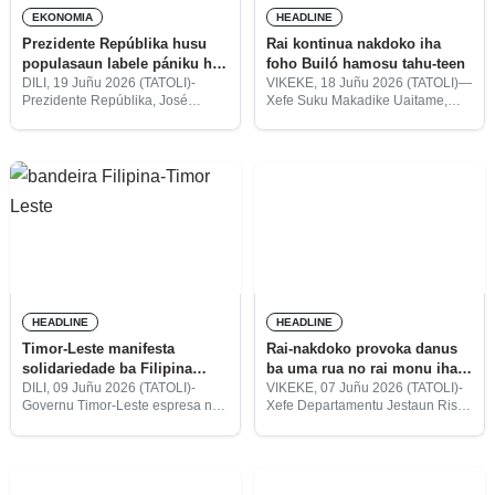
EKONOMIA
HEADLINE
Prezidente Repúblika husu
Rai kontinua nakdoko iha
populasaun labele pániku ho
foho Builó hamosu tahu-teen
rai-nakdoko iha Vikeke
DILI, 19 Juñu 2026 (TATOLI)-
VIKEKE, 18 Juñu 2026 (TATOLI)—
Prezidente Repúblika, José
Xefe Suku Makadike Uaitame,
Ramos-Horta, husu ba
Postu Administrativu Uatulari,
populasaun atu labele pániku ho
Munisípiu Vikeke, José Soares
fenómenu rai-nakdoko no rai-
Pinto, informa rai nakdoko tan iha
monu ne’ebé akontese iha
Kuarta (17/06) kontinua afeta ba
munisípiu Vikeke, tanba situasaun
foho Builó no
ne’e seidauk to’o
HEADLINE
HEADLINE
Timor-Leste manifesta
Rai-nakdoko provoka danus
solidariedade ba Filipina
ba uma rua no rai monu iha
hafoin akontese rai-nakdoko
foho Builó
DILI, 09 Juñu 2026 (TATOLI)-
VIKEKE, 07 Juñu 2026 (TATOLI)-
Governu Timor-Leste espresa nia
Xefe Departamentu Jestaun Risku
maka’as iha Mindanao
solidariedade profunda ba
Dezastre husi Autoridade
Governu no povu Filipina hafoin
Protesaun Sivíl (APC, sigla
akontese rai-nakdoko ho
portugés), Eugénio Guterres,
magnitude 7,8 iha illa Mindanao,
informa katak akontesimentu rai-
iha loron segundu (08/06).
nakdoko iha dadersán pur volta