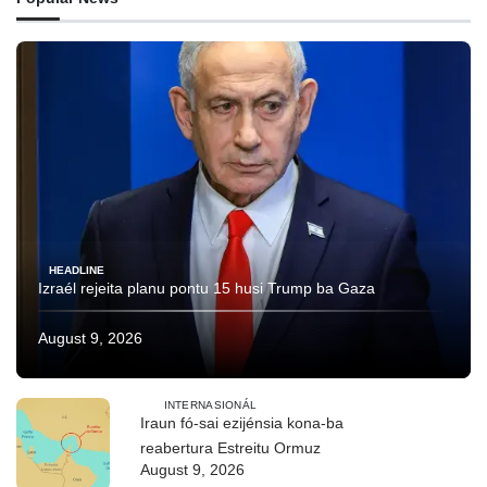
HEADLINE
Izraél rejeita planu pontu 15 husi Trump ba Gaza
August 9, 2026
INTERNASIONÁL
Iraun fó-sai ezijénsia kona-ba
reabertura Estreitu Ormuz
August 9, 2026