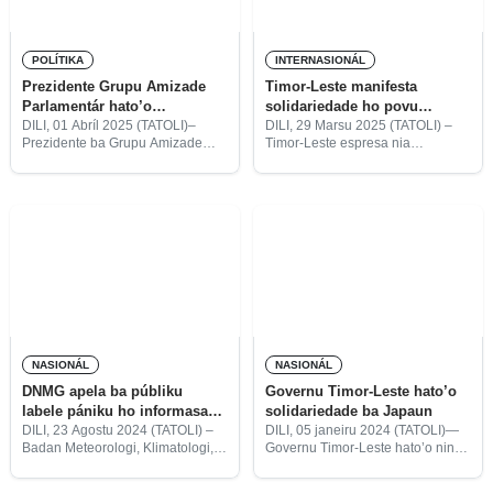
POLÍTIKA
INTERNASIONÁL
Prezidente Grupu Amizade
Timor-Leste manifesta
Parlamentár hato’o
solidariedade ho povu
solidariedade ba povu
Tailándia no Myanmar
DILI, 01 Abríl 2025 (TATOLI)–
DILI, 29 Marsu 2025 (TATOLI) –
Prezidente ba Grupu Amizade
Timor-Leste espresa nia
Tailándia no Myanmar
Parlamentár Timor-Leste no
konsternasaun no solidariedade
Tailándia, Maria Gorumali Barreto,
ho Governu no povu Tailándia no
hato’o solidariedade ba Estadu
Myanmar, ne’ebé afetadu husi rai-
no povu Tailándia no Myanmar,
nakdoko ho magnitude 7,7.
ne’ebé afetadu husi rai nakdoko
NASIONÁL
NASIONÁL
DNMG apela ba públiku
Governu Timor-Leste hato’o
labele pániku ho informasaun
solidariedade ba Japaun
kona-ba rai-nakdoko iha
DILI, 23 Agostu 2024 (TATOLI) –
DILI, 05 janeiru 2024 (TATOLI)—
Badan Meteorologi, Klimatologi,
Governu Timor-Leste hato’o ninia
Indonézia
dan Geofisika (BMKG) Indonézia
solidariedade ba povu no
alerta kona-na poténsia rai-
Governu Japaun, relasiona ho rai