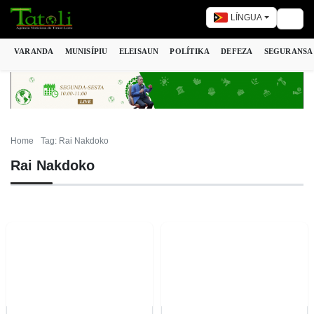
LÍNGUA
Togg
VARANDA
MUNISÍPIU
ELEISAUN
POLÍTIKA
DEFEZA
SEGURANSA
Home
Tag: Rai Nakdoko
Rai Nakdoko