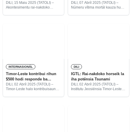
aumenta ba ema na’in-3.471
DILI, 15 Maiu 2025 (TATOLI) –
DILI, 07 Abríl 2025 (TATOLI) –
Akontesimentu rai-nakdoko
Númeru vítima mortál kauza husi
(terramotu) iha ohin ne’e klasifika
rai-nakdoko kontinua aumenta ba
ba eskala intensidade (2-4),
ema na’in-3.471, enkuantu
magnitude 5.8, no ninia
esforsu husi ekipa buska no
profundidade ka kle’an ne’e iha
resgate kontinua hetan vítima sira,
460 Km konsidera moderadu
informa
INTERNASIONÁL
DILI
Timor-Leste kontribui rihun
IGTL: Rai-nakdoko horseik la
$500 hodi responde ba
iha poténsia Tsunami
situasaun emerjénsia iha
DILI, 02 Abríl 2025 (TATOLI) –
DILI, 02 Abríl 2025 (TATOLI) –
Timor-Leste halo kontribuisaun
Institutu Jeosiénsia Timor-Leste
Myanmar
voluntária rihun $500 ba Sentru
(IGTL, sigla portugés) konfirma
Koordenasaun Asisténsia
katak akontesimentu rai-nakdoko
Umanitária ASEAN ka ASEAN
(terramotu) iha horiseik ne’e
Coordinating Center for
(01/04/2025) klasifika ba eskala
Humanitarian Assistance (AHA
intensidade rua (2), magnitude
Center).
6.3;