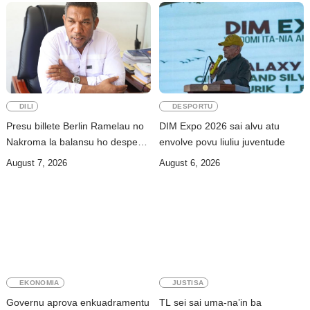
DILI
DESPORTU
Presu billete Berlin Ramelau no
DIM Expo 2026 sai alvu atu
Nakroma la balansu ho despeza
envolve povu liuliu juventude
ba ró
August 7, 2026
August 6, 2026
EKONOMIA
JUSTISA
Governu aprova enkuadramentu
TL sei sai uma-na’in ba