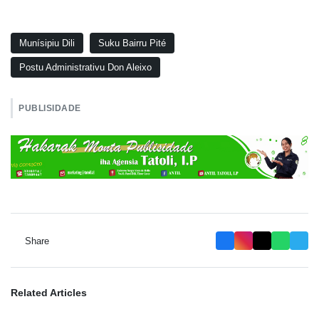
Munísipiu Dili
Suku Bairru Pité
Postu Administrativu Don Aleixo
PUBLISIDADE
Share
Related Articles