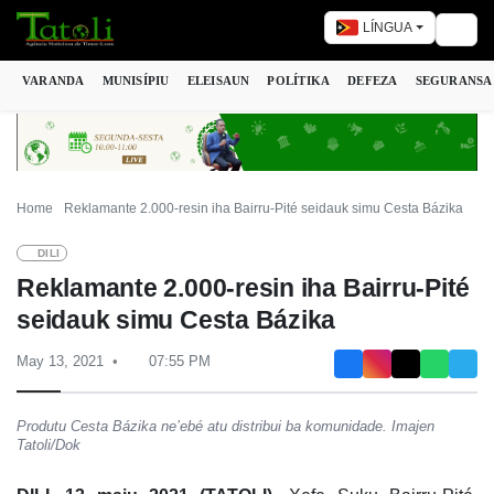
LÍNGUA
Togg
VARANDA
MUNISÍPIU
ELEISAUN
POLÍTIKA
DEFEZA
SEGURANSA
Home
Reklamante 2.000-resin iha Bairru-Pité seidauk simu Cesta Bázika
DILI
Reklamante 2.000-resin iha Bairru-Pité
seidauk simu Cesta Bázika
May 13, 2021
07:55 PM
Produtu Cesta Bázika ne’ebé atu distribui ba komunidade. Imajen
Tatoli/Dok