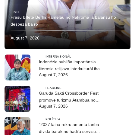
DILI
Presu billete Berlin Ramelau no Nakroma la balansu ho
despeza ba ró
August 7, 2026
INTERNASIONÁL
Indonézia subliña importánsia
literasia relijioza interkulturál iha
August 7, 2026
ASEAN
HEADLINE
Garuda Sakti Crossborder Fest
promove turizmu Atambua no
August 7, 2026
hametin relasaun TL–Indonézia
POLÍTIKA
“2027 laiha rekrutamentu tanba
dívida barak no hadi’a servisu