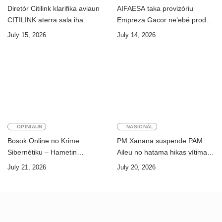
Diretór Citilink klarifika aviaun
AIFAESA taka provizóriu
CITILINK aterra sala iha
Empreza Gacor ne’ebé prodús
Aeroportu Komoro ne’e
“pentolan”
July 15, 2026
July 14, 2026
“HOAX”
OPINIAUN
NASIONÁL
Bosok Online no Krime
PM Xanana suspende PAM
Sibernétiku – Hametin
Aileu no hatama hikas vítima
Seguransa Dijitál ba Futuru
AMA ba servisu
July 21, 2026
July 20, 2026
Timor-Leste