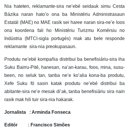
Nia hateten, reklamante-sira ne’ebé seidauk simu Cesta
Bázika naran hato’o ona ba Ministériu Administrasaun
Estatál (MAE) no MAE rasik sei haree naran sira-ne’e loos
ona koordena fali ho Ministériu Turizmu Komérsiu no
Indústria (MTCI-sigla portugés) mak atu bele responde
reklamante sira-nia preokupasaun.
Produtu ne’ebé kompañia distribui ba benefisiáriu-sira iha
Suku Bairru-Pité, hanesan, na’an-karau, foos, mina, susu-
been, no seluk tan, tanba ne’e ko’alia kona-ba produtu,
Xefe Suku fó sasin katak produtu ne’ebé distribui ba
abitante-sira ne’e mesak di’ak, tanba benefisiáriu sira nain
rasik mak hili tuir sira-nia hakarak.
Jornalista : Arminda Fonseca
Editór : Francisco Simões