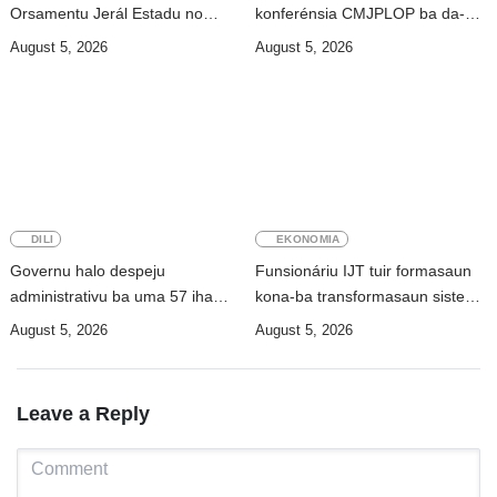
Orsamentu Jerál Estadu no
konferénsia CMJPLOP ba da-
Jestaun Finanseira Públika
XIX
August 5, 2026
August 5, 2026
DILI
EKONOMIA
Governu halo despeju
Funsionáriu IJT tuir formasaun
administrativu ba uma 57 iha
kona-ba transformasaun sistema
Metiaut ba alargamentu estrada
baze dadus
August 5, 2026
August 5, 2026
Leave a Reply