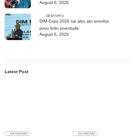
August 6, 2026
bazeia ba grau”
DESPORTU
DIM Expo 2026 sai alvu atu envolve
povu liuliu juventude
August 6, 2026
Latest Post
EKONOMIA
EKONOMIA