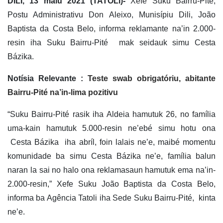
DILI, 13 maiu 2021 (TATOLI)-
Xefe Suku Bairru-Pité,
Postu Administrativu Don Aleixo, Munisípiu Dili, João
Baptista da Costa Belo, informa reklamante na’in 2.000-
resin iha Suku Bairru-Pité mak seidauk simu Cesta
Bázika.
Notísia Relevante :
Teste swab obrigatóriu, abitante
Bairru-Pité na’in-lima pozitivu
“Suku Bairru-Pité rasik iha Aldeia hamutuk 26, no família
uma-kain hamutuk 5.000-resin ne’ebé simu hotu ona
Cesta Bázika iha abríl, foin lalais ne’e, maibé momentu
komunidade ba simu Cesta Bázika ne’e, família balun
naran la sai no halo ona reklamasaun hamutuk ema na’in-
2.000-resin,” Xefe Suku João Baptista da Costa Belo,
informa ba Agência Tatoli iha Sede Suku Bairru-Pité, kinta
ne’e.