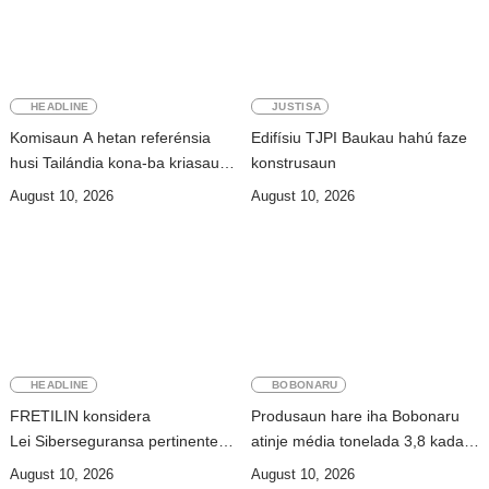
HEADLINE
JUSTISA
Komisaun A hetan referénsia
Edifísiu TJPI Baukau hahú faze
husi Tailándia kona-ba kriasaun
konstrusaun
Lei Siberkrime
August 10, 2026
August 10, 2026
HEADLINE
BOBONARU
FRETILIN konsidera
Produsaun hare iha Bobonaru
Lei Siberseguransa pertinente
atinje média tonelada 3,8 kada
ba kombate scame online
ektare iha époka dahuluk
August 10, 2026
August 10, 2026