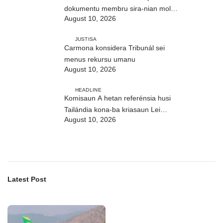
dokumentu membru sira-nian molok
August 10, 2026
pasa-revista iha públiku
JUSTISA
Carmona konsidera Tribunál sei
menus rekursu umanu
August 10, 2026
HEADLINE
Komisaun A hetan referénsia husi
Tailándia kona-ba kriasaun Lei
August 10, 2026
Siberkrime
Latest Post