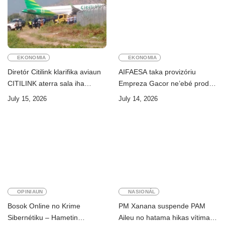
EKONOMIA
EKONOMIA
Diretór Citilink klarifika aviaun
AIFAESA taka provizóriu
CITILINK aterra sala iha
Empreza Gacor ne’ebé prodús
Aeroportu Komoro ne’e
“pentolan”
July 15, 2026
July 14, 2026
“HOAX”
OPINIAUN
NASIONÁL
Bosok Online no Krime
PM Xanana suspende PAM
Sibernétiku – Hametin
Aileu no hatama hikas vítima