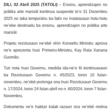
DILI, 02 Abríl 2025 (TATOLI)
– Ensinu, aprendizajen no
prátika arte marsiál kontinua suspende to’o 31 Dezembru
2025 no taka temporáriu ba fatin no instalasaun hotu-hotu
ne’ebe destinadu ba ensinu, aprendizajen no prátika arte
marsiál.
Projetu rezolusaun ne’ebé ohin Konsellu Ministru aprova
ne’e aprezenta husi Primeiru-Ministru, Kay Rala Xanana
Gusmão.
Tuir nota husi Governu, medida ida-ne’e fó kontinuasaun
ba Rezolusaun Governu n. 45/2023, loron 10 fulan-
novembru, ne’ebé prolonga ona husi Rezolusaun Governu
n. 17/2024, loron 24 fulan-abríl no n. 60/2024, loron 7 fulan-
Novembru.
Dokumentu ne’e haktuir katak razaun sira ne’ebé motiva