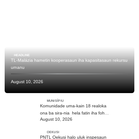
HEADLINE
TL-Malázia hametin kooperasaun iha kapasitasaun rekursu
umanu
August 10, 2026
MUNISÍPIU
Komunidade uma-kain 18 realoka
ona ba sira-nia hela fatin iha foho
August 10, 2026
Builó okos
OEKUSI
PNTL Oekusi halo uluk inspesaun