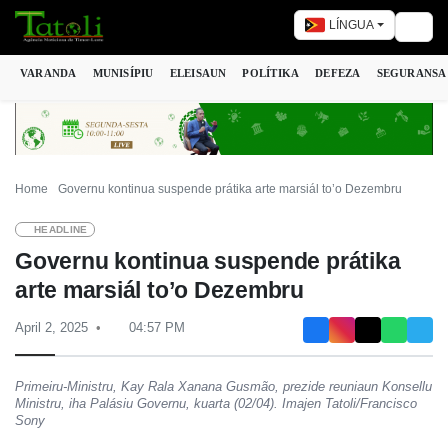
LÍNGUA
Togg
VARANDA
MUNISÍPIU
ELEISAUN
POLÍTIKA
DEFEZA
SEGURANSA
Home
Governu kontinua suspende prátika arte marsiál to’o Dezembru
HEADLINE
Governu kontinua suspende prátika
arte marsiál to’o Dezembru
April 2, 2025
04:57 PM
Primeiru-Ministru, Kay Rala Xanana Gusmão, prezide reuniaun Konsellu
Ministru, iha Palásiu Governu, kuarta (02/04). Imajen Tatoli/Francisco
Sony