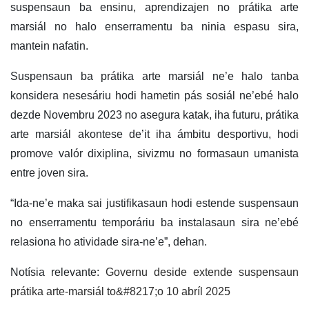
suspensaun ba ensinu, aprendizajen no prátika arte
marsiál no halo enserramentu ba ninia espasu sira,
mantein nafatin.
Suspensaun ba prátika arte marsiál ne’e halo tanba
konsidera nesesáriu hodi hametin pás sosiál ne’ebé halo
dezde Novembru 2023 no asegura katak, iha futuru, prátika
arte marsiál akontese de’it iha ámbitu desportivu, hodi
promove valór dixiplina, sivizmu no formasaun umanista
entre joven sira.
“Ida-ne’e maka sai justifikasaun hodi estende suspensaun
no enserramentu temporáriu ba instalasaun sira ne’ebé
relasiona ho atividade sira-ne’e”, dehan.
Notísia relevante:
Governu deside extende suspensaun
prátika arte-marsiál to&#8217;o 10 abríl 2025