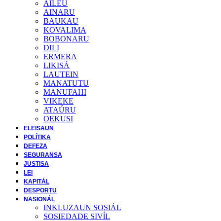
AILEU
AINARU
BAUKAU
KOVALIMA
BOBONARU
DILI
ERMERA
LIKISÁ
LAUTEIN
MANATUTU
MANUFAHI
VIKEKE
ATAÚRU
OEKUSI
ELEISAUN
POLÍTIKA
DEFEZA
SEGURANSA
JUSTISA
LEI
KAPITÁL
DESPORTU
NASIONÁL
INKLUZAUN SOSIÁL
SOSIEDADE SIVĺL