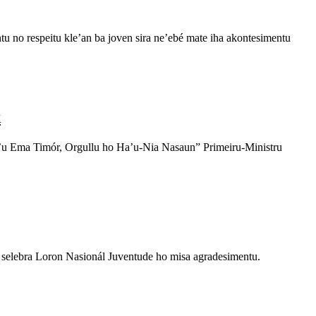
 respeitu kle’an ba joven sira neʼebé mate iha akontesimentu
k
 Ema Timór, Orgullu ho Ha’u-Nia Nasaun” Primeiru-Ministru
lebra Loron Nasionál Juventude ho misa agradesimentu.