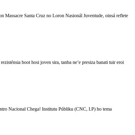
on Massacre Santa Cruz no Loron Nasionál Juventude, oinsá reflete
énsia boot hosi joven sira, tanba ne’e presiza banati tuir eroi
tro Nacional Chega! Institutu Públiku (CNC, I.P) ho tema