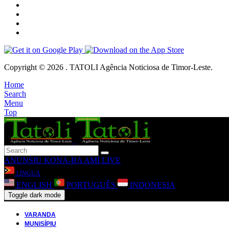
Copyright © 2026 . TATOLI Agência Noticiosa de Timor-Leste.
Home
Search
Menu
Top
ANUNSIU
KONA-BA AMI
LIVE
LÍNGUA
ENGLISH
PORTUGUÊS
INDONESIA
Toggle dark mode
VARANDA
MUNISÍPIU