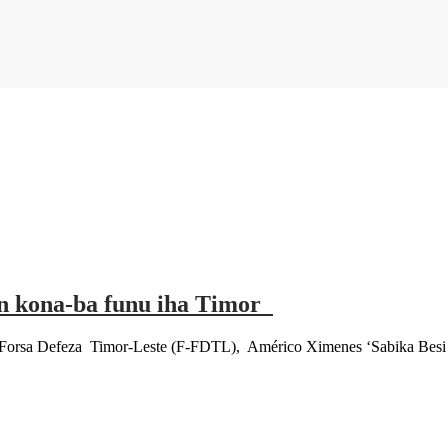
n kona-ba funu iha Timor
a Defeza Timor-Leste (F-FDTL), Américo Ximenes ‘Sabika Besi Kul