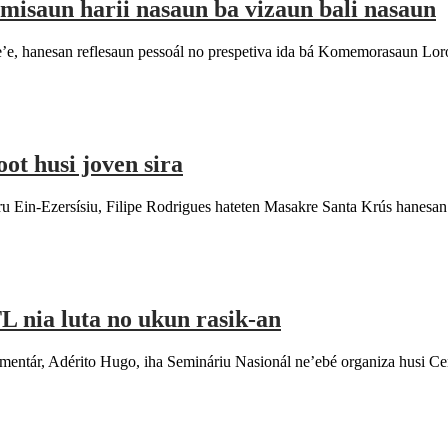
misaun harii nasaun ba vizaun bali nasaun
e’e, hanesan reflesaun pessoál no prespetiva ida bá Komemorasaun Lor
ot husi joven sira
zersísiu, Filipe Rodrigues hateten Masakre Santa Krús hanesan rezist
L nia luta no ukun rasik-an
ntár, Adérito Hugo, iha Semináriu Nasionál ne’ebé organiza husi Cen