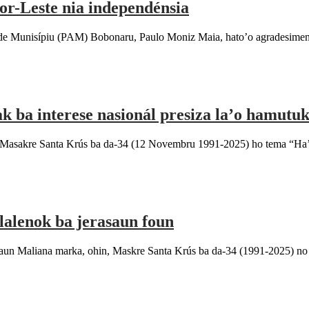
or-Leste nia independénsia
isípiu (PAM) Bobonaru, Paulo Moniz Maia, hato’o agradesimentu no
 ba interese nasionál presiza la’o hamutu
sakre Santa Krús ba da-34 (12 Novembru 1991-2025) ho tema “Ha’u
lalenok ba jerasaun foun
aliana marka, ohin, Maskre Santa Krús ba da-34 (1991-2025) no se