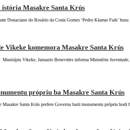
r istória Masakre Santa Krús
 Donaciano do Rosário da Costa Gomes ‘Pedro Klamar Fuik’ husu ba jo
de Vikeke komemora Masakre Santa Krús
isípiu Vikeke, Januario Benevides informa Ministériu Juventude, 
monumentu própriu ba Masakre Santa Krús
akre Santa Krús prefere Governu harii monumentu própriu hodi fó onra 