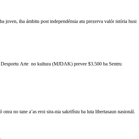
ven, iha ámbitu post independénsia atu prezerva valór istória husi
Desportu Arte no kultura (MJDAK) prevee $3.500 ba Sentru
no tane a’as eroi sira-nia sakrifísiu ba luta libertasaun nasionál.