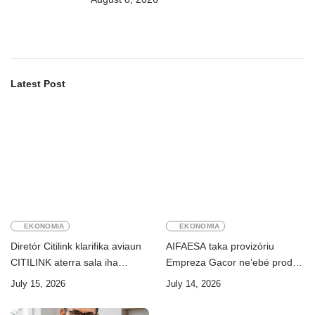
vistu tribunál
Latest Post
EKONOMIA
EKONOMIA
Diretór Citilink klarifika aviaun
AIFAESA taka provizóriu
CITILINK aterra sala iha
Empreza Gacor ne’ebé prodús
Aeroportu Komoro ne’e
“pentolan”
July 15, 2026
July 14, 2026
“HOAX”