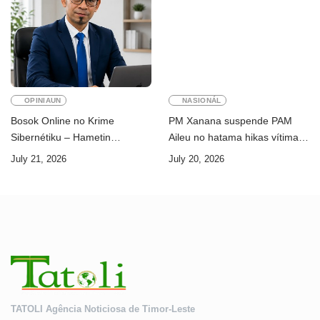
OPINIAUN
NASIONÁL
Bosok Online no Krime
PM Xanana suspende PAM
Sibernétiku – Hametin
Aileu no hatama hikas vítima
Seguransa Dijitál ba Futuru
AMA ba servisu
July 21, 2026
July 20, 2026
Timor-Leste
TATOLI Agência Noticiosa de Timor-Leste