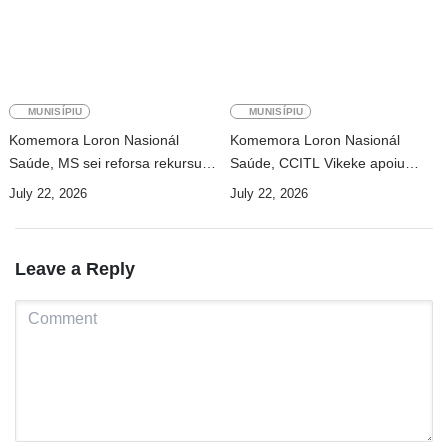
MUNISÍPIU
MUNISÍPIU
Komemora Loron Nasionál
Komemora Loron Nasionál
Saúde, MS sei reforsa rekursu
Saúde, CCITL Vikeke apoiu
umanu no moderniza fasilidade
prémiu ba MS
July 22, 2026
July 22, 2026
saúde
Leave a Reply