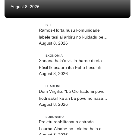
August 8, 2026
DILI
Ramos-Horta husu komunidade
labele tesi ai arbiru no kuidadu bee-
August 8, 2026
matan
EKONOMIA
Xanana hala’o vizita-haree direta
Fósil Iktosauru iha Foho Lesululi
August 8, 2026
Kailaku
HEADLINE
Dom Virgílio: “Lú Olo hadomi povu
hodi sakrifika an ba povu no nasaun
August 8, 2026
ho fuan”
BOBONARU
Projetu reabilitasaun estrada
Lourba-Atsabe no Lolotoe hein de’it
August 8, 2026