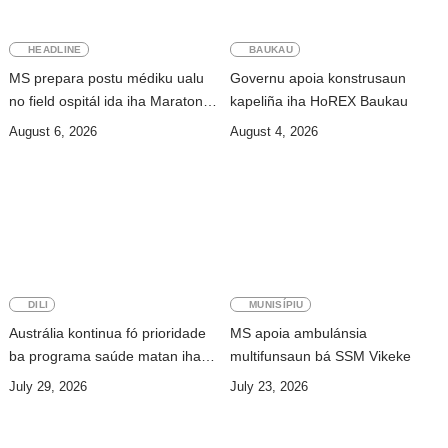
HEADLINE
BAUKAU
MS prepara postu médiku ualu
Governu apoia konstrusaun
no field ospitál ida iha Maratona
kapeliña iha HoREX Baukau
Internasionál Dili
August 6, 2026
August 4, 2026
DILI
MUNISÍPIU
Austrália kontinua fó prioridade
MS apoia ambulánsia
ba programa saúde matan iha
multifunsaun bá SSM Vikeke
Timor-Leste
July 29, 2026
July 23, 2026