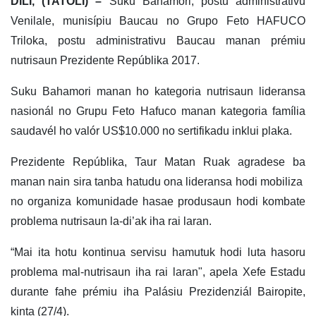
DILI, (TATOLI) –
Suku Bahamori, postu administrativu
Venilale, munisípiu Baucau no Grupo Feto HAFUCO
Triloka, postu administrativu Baucau manan prémiu
nutrisaun Prezidente Repúblika 2017.
Suku Bahamori manan ho kategoria nutrisaun lideransa
nasionál no Grupu Feto Hafuco manan kategoria família
saudavél ho valór US$10.000 no sertifikadu inklui plaka.
Prezidente Repúblika, Taur Matan Ruak agradese ba
manan nain sira tanba hatudu ona lideransa hodi mobiliza
no organiza komunidade hasae produsaun hodi kombate
problema nutrisaun la-di’ak iha rai laran.
“Mai ita hotu kontinua servisu hamutuk hodi luta hasoru
problema mal-nutrisaun iha rai laranʺ, apela Xefe Estadu
durante fahe prémiu iha Palásiu Prezidenziál Bairopite,
kinta (27/4).