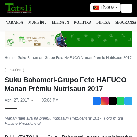
LÍNGUA
Togg
VARANDA
MUNISÍPIU
ELEISAUN
POLÍTIKA
DEFEZA
SEGURANSA
Home
Suku Bahamori-Grupo Feto HAFUCO Manan Prémiu Nutrisaun 2017
SAÚDE
Suku Bahamori-Grupo Feto HAFUCO
Manan Prémiu Nutrisaun 2017
April 27, 2017
05:08 PM
Manan nain sira ba prémiu nutrisaun Prezidensiál 2017. Foto mídia
Palásiu Prezidensiál