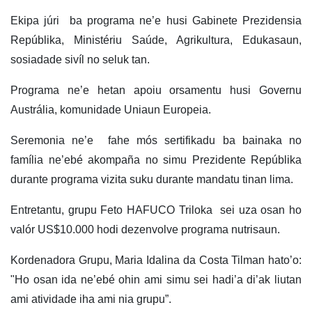
Ekipa júri ba programa ne’e husi Gabinete Prezidensia
Repúblika, Ministériu Saúde, Agrikultura, Edukasaun,
sosiadade sivíl no seluk tan.
Programa ne’e hetan apoiu orsamentu husi Governu
Austrália, komunidade Uniaun Europeia.
Seremonia ne’e fahe mós sertifikadu ba bainaka no
família ne’ebé akompaña no simu Prezidente Repúblika
durante programa vizita suku durante mandatu tinan lima.
Entretantu, grupu Feto HAFUCO Triloka sei uza osan ho
valór US$10.000 hodi dezenvolve programa nutrisaun.
Kordenadora Grupu, Maria Idalina da Costa Tilman hato’o:
ʺHo osan ida ne’ebé ohin ami simu sei hadi’a di’ak liutan
ami atividade iha ami nia grupu”.