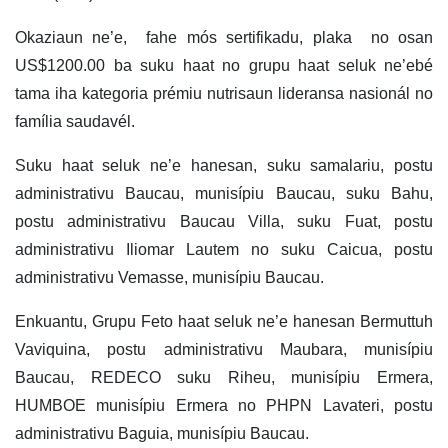
Okaziaun ne’e, fahe mós sertifikadu, plaka no osan
US$1200.00 ba suku haat no grupu haat seluk ne’ebé
tama iha kategoria prémiu nutrisaun lideransa nasionál no
família saudavél.
Suku haat seluk ne’e hanesan, suku samalariu, postu
administrativu Baucau, munisípiu Baucau, suku Bahu,
postu administrativu Baucau Villa, suku Fuat, postu
administrativu Iliomar Lautem no suku Caicua, postu
administrativu Vemasse, munisípiu Baucau.
Enkuantu, Grupu Feto haat seluk ne’e hanesan Bermuttuh
Vaviquina, postu administrativu Maubara, munisípiu
Baucau, REDECO suku Riheu, munisípiu Ermera,
HUMBOE munisípiu Ermera no PHPN Lavateri, postu
administrativu Baguia, munisípiu Baucau.