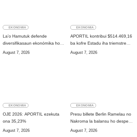
EKONOMIA
EKONOMIA
La’o Hamutuk defende
APORTIL kontribui $514.469,16
diversifikasaun ekonómika ho
ba kofre Estadu iha triemstre
prioridade ba setór agrikultura
daruak
August 7, 2026
August 7, 2026
EKONOMIA
EKONOMIA
OJE 2026: APORTIL ezekuta
Presu billete Berlin Ramelau no
ona 35,23%
Nakroma la balansu ho despeza
ba ró
August 7, 2026
August 7, 2026