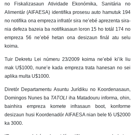
no Fiskalizasaun Atividade Ekonómika, Sanitária no
Alimentár (AIFAESA) identifika prosesu auto hamutuk 194
no notifika ona empreza infratór sira ne’ebé aprezenta sira-
nia defeza bazeia ba notifikasaun loron 15 ho totál 174 no
empreza 56 ne’ebé hetan ona desizaun finál atu selu
koima.
Tuir Dekretu Lei númeru 23/2009 koima ne’ebé ki’ik liu
mak U$1000, nune’e kada empreza trata hanesan no sei
aplika multa U$1000.
Diretór Departamentu Asuntu Jurídiku no Koordenasaun,
Domingos Nunes ba
TATOLI
iha Matadouru informa, ohin,
bainhira empreza komete infrasaun boot, konforme
desizaun husi Koordenadór AIFAESA nian bele fó U$2000
ka 3000.