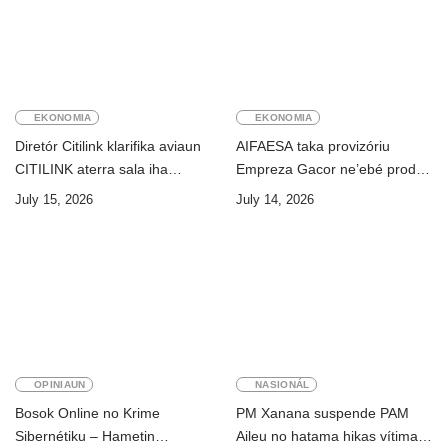
EKONOMIA
EKONOMIA
Diretór Citilink klarifika aviaun
AIFAESA taka provizóriu
CITILINK aterra sala iha
Empreza Gacor ne’ebé prodús
Aeroportu Komoro ne’e
“pentolan”
July 15, 2026
July 14, 2026
“HOAX”
OPINIAUN
NASIONÁL
Bosok Online no Krime
PM Xanana suspende PAM
Sibernétiku – Hametin
Aileu no hatama hikas vítima