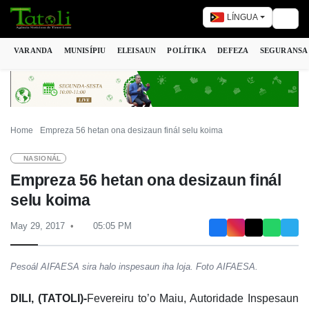
LÍNGUA
Togg
VARANDA
MUNISÍPIU
ELEISAUN
POLÍTIKA
DEFEZA
SEGURANSA
Home
Empreza 56 hetan ona desizaun finál selu koima
NASIONÁL
Empreza 56 hetan ona desizaun finál
selu koima
May 29, 2017
05:05 PM
Pesoál AIFAESA sira halo inspesaun iha loja. Foto AIFAESA.
DILI, (TATOLI)-
Fevereiru to’o Maiu, Autoridade Inspesaun