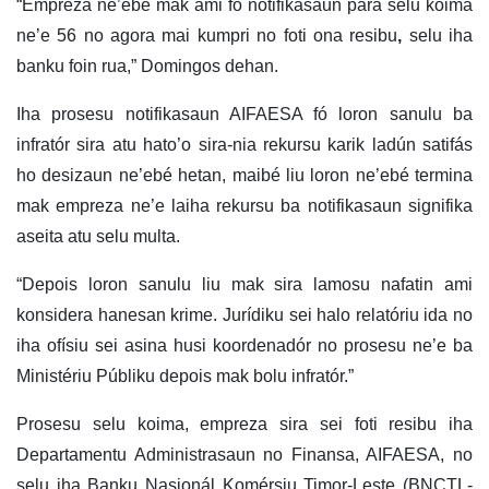
“Empreza ne’ebé mak ami fó notifikasaun para selu koima
ne’e 56 no agora mai kumpri no foti ona resibu
,
selu iha
banku foin rua,” Domingos dehan.
Iha prosesu notifikasaun AIFAESA fó loron sanulu ba
infratór sira atu hato’o sira-nia rekursu karik ladún satifás
ho desizaun ne’ebé hetan, maibé liu loron ne’ebé termina
mak empreza ne’e laiha rekursu ba notifikasaun signifika
aseita atu selu multa.
“Depois loron sanulu liu mak sira lamosu nafatin ami
konsidera hanesan krime. Jurídiku sei halo relatóriu ida no
iha ofísiu sei asina husi koordenadór no prosesu ne’e ba
Ministériu Públiku depois mak bolu infratór.”
Prosesu selu koima, empreza sira sei foti resibu iha
Departamentu Administrasaun no Finansa, AIFAESA, no
selu iha Banku Nasionál Komérsiu Timor-Leste (BNCTL-