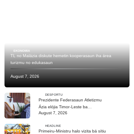
EKONOMIA
TL no Malázia diskute hemetin kooperasaun iha área
turizmu no edukasaun
August 7, 2026
DESPORTU
Prezidente Federasaun Atletizmu
Ázia elójia Timor-Leste ba
August 7, 2026
realizasaun DIM 2026
HEADLINE
Primeiru-Ministru halo vizita bá sítiu