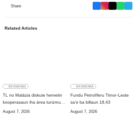
Share
Related Articles
EKONOMIA
EKONOMIA
TL no Malázia diskute hemetin
Fundu Petrolíferu Timor-Leste
kooperasaun iha área turizmu
sa’e ba billaun 18,43
no edukasaun
August 7, 2026
August 7, 2026