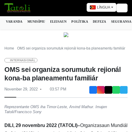
LÍNGUA
Togg
VARANDA
MUNISÍPIU
ELEISAUN
POLÍTIKA
DEFEZA
SEGURANSA
Home
OMS sei organiza sorumutuk rejionál kona-ba planeamentu familiár
INTERNASIONÁL
OMS sei organiza sorumutuk rejionál
kona-ba planeamentu familiár
November 29, 2022
03:57 PM
Reprezentante OMS iha Timor-Leste, Arvind Mathur. Imajen
Tatoli/Francisco Sony
DILI, 29 novembru 2022 (TATOLI)–
Organizasaun Mundiál