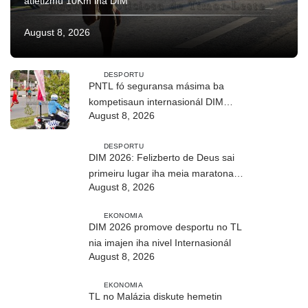
atletizmu 10Km iha DIM
August 8, 2026
DESPORTU
PNTL fó seguransa másima ba
kompetisaun internasionál DIM
August 8, 2026
2026
DESPORTU
DIM 2026: Felizberto de Deus sai
primeiru lugar iha meia maratona
August 8, 2026
kilómetru 21
EKONOMIA
DIM 2026 promove desportu no TL
nia imajen iha nivel Internasionál
August 8, 2026
EKONOMIA
TL no Malázia diskute hemetin