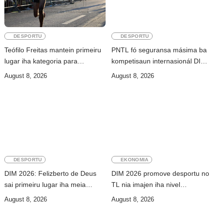
DESPORTU
DESPORTU
Teófilo Freitas mantein primeiru
PNTL fó seguransa másima ba
lugar iha kategoria para
kompetisaun internasionál DIM
atletizmu 10Km iha DIM
2026
August 8, 2026
August 8, 2026
DESPORTU
EKONOMIA
DIM 2026: Felizberto de Deus
DIM 2026 promove desportu no
sai primeiru lugar iha meia
TL nia imajen iha nivel
maratona kilómetru 21
Internasionál
August 8, 2026
August 8, 2026