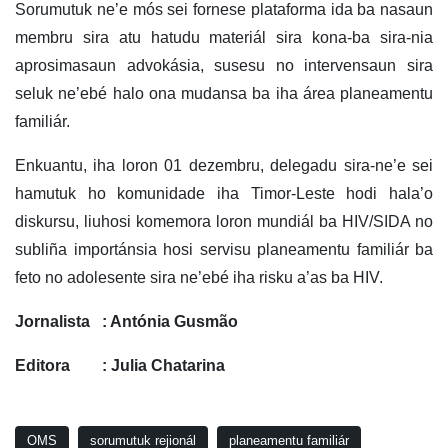
Sorumutuk ne’e mós sei fornese plataforma ida ba nasaun
membru sira atu hatudu materiál sira kona-ba sira-nia
aprosimasaun advokásia, susesu no intervensaun sira
seluk ne’ebé halo ona mudansa ba iha área planeamentu
familiár.
Enkuantu, iha loron 01 dezembru, delegadu sira-ne’e sei
hamutuk ho komunidade iha Timor-Leste hodi hala’o
diskursu, liuhosi komemora loron mundiál ba HIV/SIDA no
subliña importánsia hosi servisu planeamentu familiár ba
feto no adolesente sira ne’ebé iha risku a’as ba HIV.
Jornalista : Antónia Gusmão
Editora : Julia Chatarina
OMS
sorumutuk rejionál
planeamentu familiár