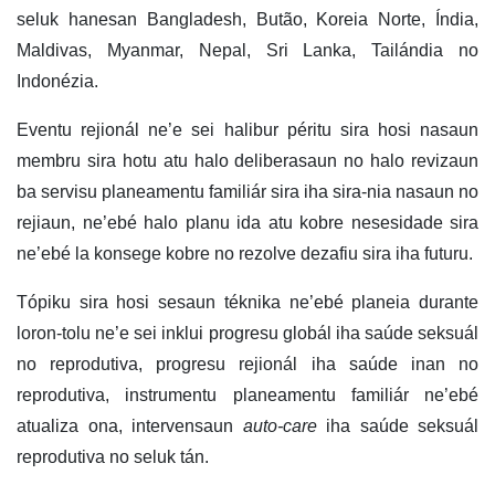
seluk hanesan Bangladesh, Butão, Koreia Norte, Índia,
Maldivas, Myanmar, Nepal, Sri Lanka, Tailándia no
Indonézia.
Eventu rejionál ne’e sei halibur péritu sira hosi nasaun
membru sira hotu atu halo deliberasaun no halo revizaun
ba servisu planeamentu familiár sira iha sira-nia nasaun no
rejiaun, ne’ebé halo planu ida atu kobre nesesidade sira
ne’ebé la konsege kobre no rezolve dezafiu sira iha futuru.
Tópiku sira hosi sesaun téknika ne’ebé planeia durante
loron-tolu ne’e sei inklui progresu globál iha saúde seksuál
no reprodutiva, progresu rejionál iha saúde inan no
reprodutiva, instrumentu planeamentu familiár ne’ebé
atualiza ona, intervensaun
auto-care
iha saúde seksuál
reprodutiva no seluk tán.