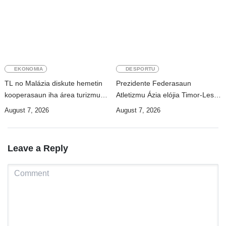
EKONOMIA
DESPORTU
TL no Malázia diskute hemetin
Prezidente Federasaun
kooperasaun iha área turizmu
Atletizmu Ázia elójia Timor-Leste
no edukasaun
ba realizasaun DIM 2026
August 7, 2026
August 7, 2026
Leave a Reply