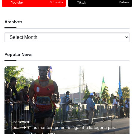
Youtube
Tiktok
Subscribe
Follows
Archives
Archives
Popular News
DESPORTU
Teófilo Freitas mantein primeiru lugar iha kategoria para