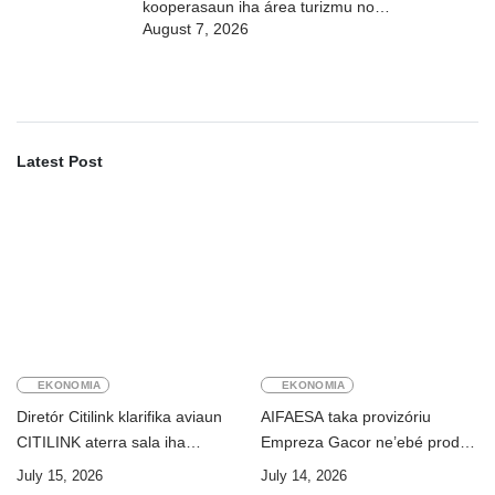
kooperasaun iha área turizmu no
August 7, 2026
edukasaun
Latest Post
EKONOMIA
EKONOMIA
Diretór Citilink klarifika aviaun
AIFAESA taka provizóriu
CITILINK aterra sala iha
Empreza Gacor ne’ebé prodús
Aeroportu Komoro ne’e
“pentolan”
July 15, 2026
July 14, 2026
“HOAX”