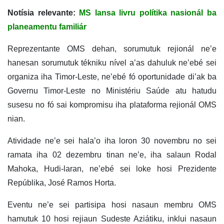
Notísia relevante:
MS lansa livru polítika nasionál ba
planeamentu familiár
Reprezentante OMS dehan, sorumutuk rejionál ne’e
hanesan sorumutuk tékniku nível a’as dahuluk ne’ebé sei
organiza iha Timor-Leste, ne’ebé fó oportunidade di’ak ba
Governu Timor-Leste no Ministériu Saúde atu hatudu
susesu no fó sai kompromisu iha plataforma rejionál OMS
nian.
Atividade ne’e sei hala’o iha loron 30 novembru no sei
ramata iha 02 dezembru tinan ne’e, iha salaun Rodal
Mahoka, Hudi-laran, ne’ebé sei loke hosi Prezidente
Repúblika, José Ramos Horta.
Eventu ne’e sei partisipa hosi nasaun membru OMS
hamutuk 10 hosi rejiaun Sudeste Aziátiku, inklui nasaun