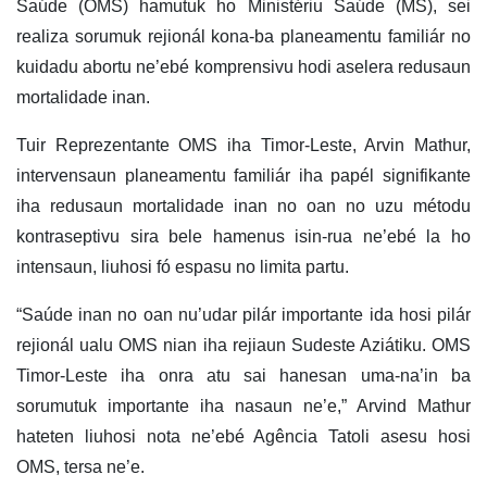
Saúde (OMS) hamutuk ho Ministériu Saúde (MS), sei
realiza sorumuk rejionál kona-ba planeamentu familiár no
kuidadu abortu ne’ebé komprensivu hodi aselera redusaun
mortalidade inan.
Tuir Reprezentante OMS iha Timor-Leste, Arvin Mathur,
intervensaun planeamentu familiár iha papél signifikante
iha redusaun mortalidade inan no oan no uzu métodu
kontraseptivu sira bele hamenus isin-rua ne’ebé la ho
intensaun, liuhosi fó espasu no limita partu.
“Saúde inan no oan nu’udar pilár importante ida hosi pilár
rejionál ualu OMS nian iha rejiaun Sudeste Aziátiku. OMS
Timor-Leste iha onra atu sai hanesan uma-na’in ba
sorumutuk importante iha nasaun ne’e,” Arvind Mathur
hateten liuhosi nota ne’ebé Agência Tatoli asesu hosi
OMS, tersa ne’e.