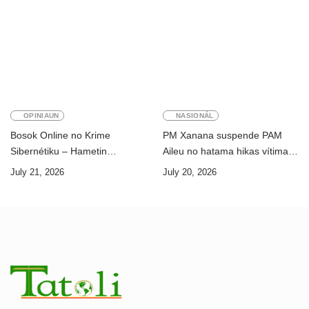
OPINIAUN
NASIONÁL
Bosok Online no Krime
PM Xanana suspende PAM
Sibernétiku – Hametin
Aileu no hatama hikas vítima
Seguransa Dijitál ba Futuru
AMA ba servisu
July 21, 2026
July 20, 2026
Timor-Leste