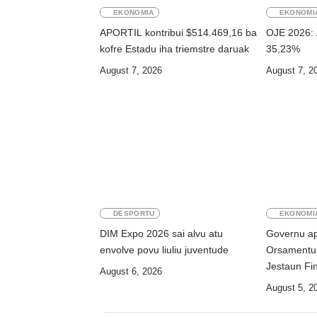
EKONOMIA
EKONOMI
APORTIL kontribui $514.469,16 ba
OJE 2026:
kofre Estadu iha triemstre daruak
35,23%
August 7, 2026
August 7, 2
DESPORTU
EKONOMI
DIM Expo 2026 sai alvu atu
Governu a
envolve povu liuliu juventude
Orsamentu 
Jestaun Fi
August 6, 2026
August 5, 2