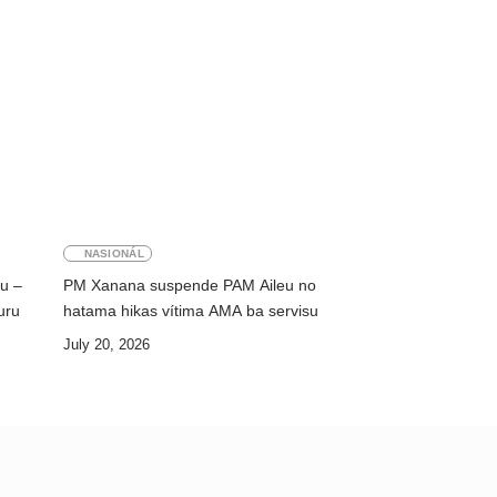
NASIONÁL
ku –
PM Xanana suspende PAM Aileu no
uru
hatama hikas vítima AMA ba servisu
July 20, 2026