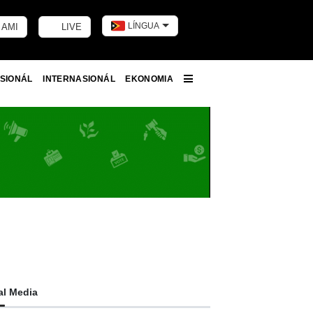
LÍNGUA
 AMI
LIVE
Toggle dark m
SIONÁL
INTERNASIONÁL
EKONOMIA
More
al Media