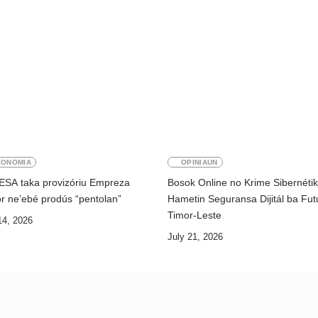
KONOMIA
OPINIAUN
ESA taka provizóriu Empreza
Bosok Online no Krime Sibernéti
r ne’ebé prodús “pentolan”
Hametin Seguransa Dijitál ba Fut
Timor-Leste
14, 2026
July 21, 2026