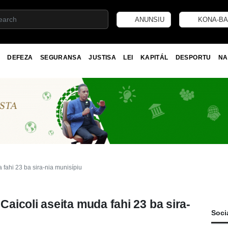
ANUNSIU
KONA-BA
DEFEZA
SEGURANSA
JUSTISA
LEI
KAPITÁL
DESPORTU
NA
fahi 23 ba sira-nia munisípiu
icoli aseita muda fahi 23 ba sira-
Soci