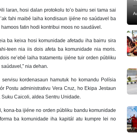
li laran, hosi dalan protokolu to’o bairru sei tama sai
A
i’ak fahi maibé laiha kondisaun ijiéne no saúdavel ba
amoos fatin hodi kontribui moos no saudável.
eia ba keixa hosi komunidade afetadu iha bairru sira
fahi-teen nia iis dois afeta ba komunidade nia moris.
dois ne’ebé laiha tratamentu ijiéne tuir orden públiku
o saúdavel,” nia dehan.
 servisu kordenasaun hamutuk ho komandu Polísia
ór Postu administrativu Vera Cruz, ho Ekipa Jestaun
 Suku Caicoli, aldea Sentru Unidade.
8, kona-ba ijiéne no orden públiku bandu komunidade
nforma ba komunidade iha kapitál atu kumpre lei no