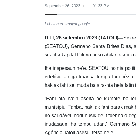
September 26, 2023
01:33 PM
Fahi-luhan. Imajen google
DILI, 26 setembru 2023 (TATOLI)—
Sekre
(SEATOU), Germano Santa Brites Dias, s
sira iha kapitál Dili no husu abitante atu 
Iha inspesaun ne’e, SEATOU ho nia políti
edefísiu antiga finansa tempu Indonézia 
hakiak fahi sei muda ba sira-nia hela fatin 
“Fahi nia na’in aseita no kumpre ba le
munisípiu. Tanba, haki’ak fahi barak mak 
no saudável, hodi husik de’it foer halo de
inudasaun iha tempu udan,” Germano San
Agência Tatoli asesu, tersa ne’e.