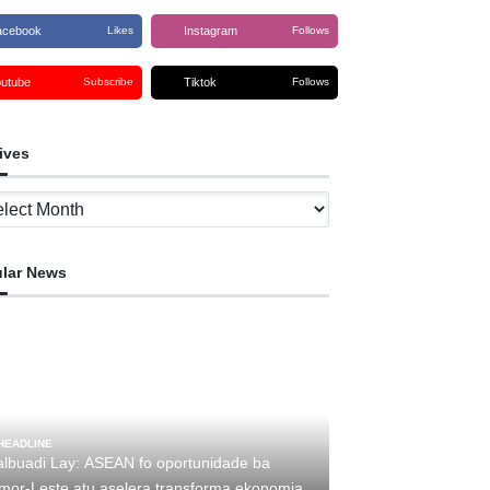
acebook
Instagram
Likes
Follows
outube
Tiktok
Subscribe
Follows
ives
ves
lar News
HEADLINE
albuadi Lay: ASEAN fo oportunidade ba
imor-Leste atu aselera transforma ekonomia