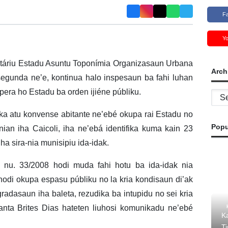
F
Y
táriu Estadu Asuntu Toponímia Organizasaun Urbana
Arch
egunda ne’e, kontinua halo inspesaun ba fahi luhan
kopera ho Estadu ba orden ijiéne públiku.
Archi
ka atu konvense abitante ne’ebé okupa rai Estadu no
Popu
nian iha Caicoli, iha ne’ebá identifika kuma kain 23
iha sira-nia munisipiu ida-idak.
i nu. 33/2008 hodi muda fahi hotu ba ida-idak nia
hodi okupa espasu públiku no la kria kondisaun di’ak
gradasaun iha baleta, rezudika ba intupidu no sei kria
ta Brites Dias hateten liuhosi komunikadu ne’ebé
K
T