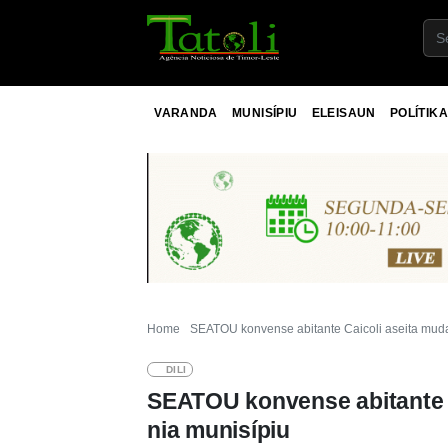
VARANDA
MUNISÍPIU
ELEISAUN
POLÍTIKA
Home
SEATOU konvense abitante Caicoli aseita muda 
DILI
SEATOU konvense abitante Ca
nia munisípiu