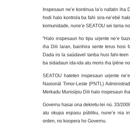
Inspesaun ne’e kontinua la’o nafatin iha Di
hodi halo kontrola ba fahi sira-ne’ebé hak
komunidade, nune’e SEATOU sei tama no h
“Halo inspesaun ho tipu urjente ne’e baz
iha Dili laran, bainhira sente terus hosi 
Dada iis la saúdavel tanba husi fahi-teen 
ba sidadaun ida-ida atu moris iha ijiéne n
SEATOU hateten inspesaun urjente ne’e
Nasionál Timor-Leste (PNTL) Administrad
Merkadu Munisípiu Dili halo inspesaun iha
Governu hasai ona dekretu-lei nú. 33/200
atu okupa espasu públiku, nune’e nia i
orden, no koopera ho Governu.