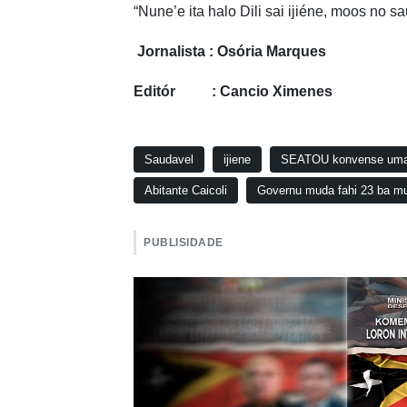
“Nune’e ita halo Dili sai ijiéne, moos no s
Jornalista : Osória Marques
Editór : Cancio Ximenes
Saudavel
ijiene
SEATOU konvense uma-ka
Abitante Caicoli
Governu muda fahi 23 ba mu
PUBLISIDADE