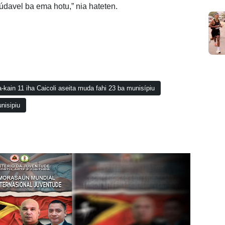
aúdavel ba ema hotu,” nia hateten.
in 11 iha Caicoli aseita muda fahi 23 ba munisípiu
nisipiu