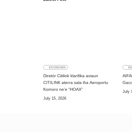
EKONOMIA
E
Diretór Citilink klarifika aviaun
AIFA
CITILINK aterra sala iha Aeroportu
Gaco
Komoro ne’e “HOAX”
July 
July 15, 2026