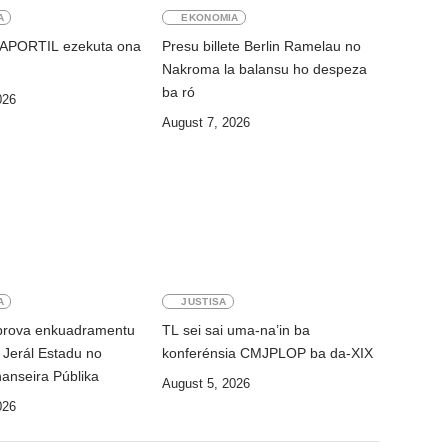
A
EKONOMIA
 APORTIL ezekuta ona
Presu billete Berlin Ramelau no
Nakroma la balansu ho despeza
ba ró
026
August 7, 2026
A
JUSTISA
prova enkuadramentu
TL sei sai uma-na’in ba
Jerál Estadu no
konferénsia CMJPLOP ba da-XIX
nanseira Públika
August 5, 2026
026