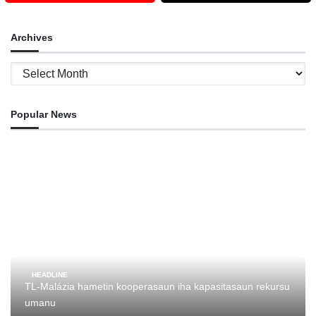
Archives
Archives
Popular News
HEADLINE
TL-Malázia hametin kooperasaun iha kapasitasaun rekursu
umanu