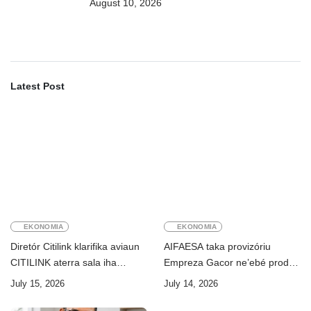
August 10, 2026
Siberkrime
Latest Post
EKONOMIA
EKONOMIA
Diretór Citilink klarifika aviaun
AIFAESA taka provizóriu
CITILINK aterra sala iha
Empreza Gacor ne’ebé prodús
Aeroportu Komoro ne’e
“pentolan”
July 15, 2026
July 14, 2026
“HOAX”