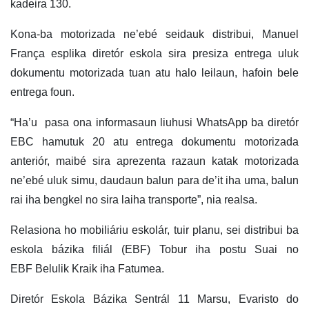
kadeira 130.
Kona-ba motorizada ne’ebé seidauk distribui, Manuel
França esplika diretór eskola sira presiza entrega uluk
dokumentu motorizada tuan atu halo leilaun, hafoin bele
entrega foun.
“Ha’u pasa ona informasaun liuhusi WhatsApp ba diretór
EBC hamutuk 20 atu entrega dokumentu motorizada
anteriór, maibé sira aprezenta razaun katak motorizada
ne’ebé uluk simu, daudaun balun para de’it iha uma, balun
rai iha bengkel no sira laiha transporte”, nia realsa.
Relasiona ho mobiliáriu eskolár, tuir planu, sei distribui ba
eskola bázika filiál (EBF) Tobur iha postu Suai no
EBF Belulik Kraik iha Fatumea.
Diretór Eskola Bázika Sentrál 11 Marsu, Evaristo do