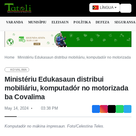
LÍNGUA
Togg
VARANDA
MUNISÍPIU
ELEISAUN
POLÍTIKA
DEFEZA
SEGURANSA
Home
Ministériu Edukasaun distribui mobiliáriu, komputadór no motorizada b
KOVALIMA
Ministériu Edukasaun distribui
mobiliáriu, komputadór no motorizada
ba Covalima
May 14, 2024
03:38 PM
Komputadór no mákina impresaun. Foto/Celestina Teles.