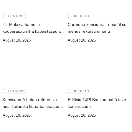
HEADLINE
JUSTISA
TL-Malázia hametin
Carmona konsidera Tribunál sei
kooperasaun iha kapasitasaun
menus rekursu umanu
rekursu umanu
August 10, 2026
August 10, 2026
HEADLINE
JUSTISA
Komisaun A hetan referénsia
Edifísiu TJPI Baukau hahú faze
husi Tailándia kona-ba kriasaun
konstrusaun
Lei Siberkrime
August 10, 2026
August 10, 2026