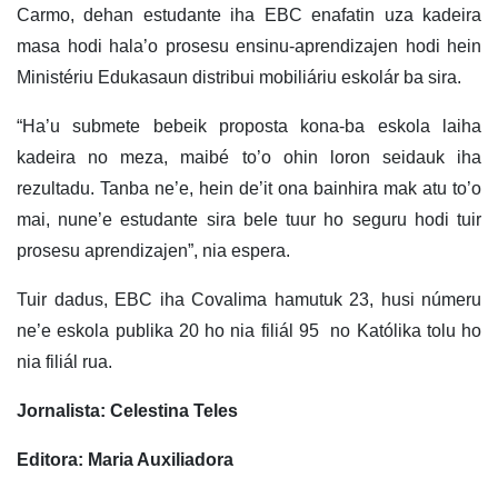
Carmo, dehan estudante iha EBC enafatin uza kadeira
masa hodi hala’o prosesu ensinu-aprendizajen hodi hein
Ministériu Edukasaun distribui mobiliáriu eskolár ba sira.
“Ha’u submete bebeik proposta kona-ba eskola laiha
kadeira no meza, maibé to’o ohin loron seidauk iha
rezultadu. Tanba ne’e, hein de’it ona bainhira mak atu to’o
mai, nune’e estudante sira bele tuur ho seguru hodi tuir
prosesu aprendizajen”, nia espera.
Tuir dadus, EBC iha Covalima hamutuk 23, husi númeru
ne’e eskola publika 20 ho nia filiál 95 no Katólika tolu ho
nia filiál rua.
Jornalista: Celestina Teles
Editora: Maria Auxiliadora