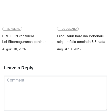
HEADLINE
BOBONARU
FRETILIN konsidera
Produsaun hare iha Bobonaru
Lei Siberseguransa pertinente
atinje média tonelada 3,8 kada
ba kombate scame online
ektare iha époka dahuluk
August 10, 2026
August 10, 2026
Leave a Reply