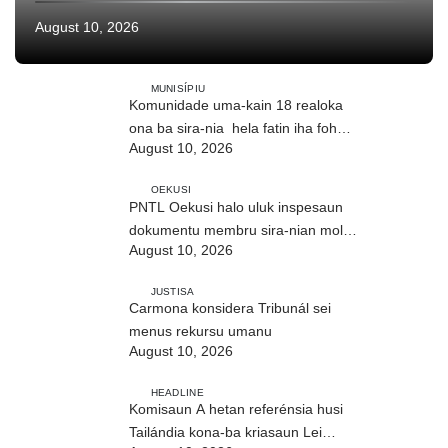
August 10, 2026
MUNISÍPIU
Komunidade uma-kain 18 realoka
ona ba sira-nia hela fatin iha foho
August 10, 2026
Builó okos
OEKUSI
PNTL Oekusi halo uluk inspesaun
dokumentu membru sira-nian molok
August 10, 2026
pasa-revista iha públiku
JUSTISA
Carmona konsidera Tribunál sei
menus rekursu umanu
August 10, 2026
HEADLINE
Komisaun A hetan referénsia husi
Tailándia kona-ba kriasaun Lei