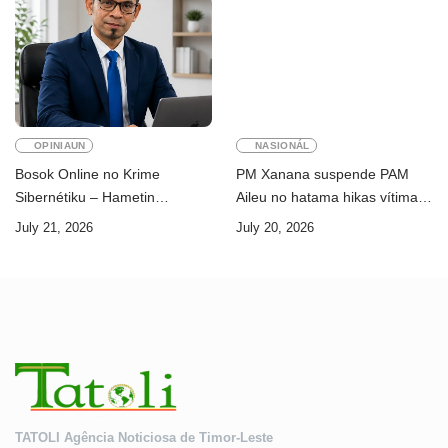
OPINIAUN
NASIONÁL
Bosok Online no Krime
PM Xanana suspende PAM
Sibernétiku – Hametin
Aileu no hatama hikas vítima
Seguransa Dijitál ba Futuru
AMA ba servisu
July 21, 2026
July 20, 2026
Timor-Leste
TATOLI Agência Noticiosa de Timor-Leste