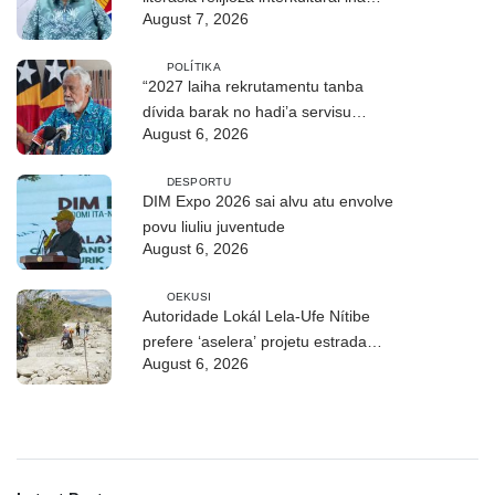
August 7, 2026
ASEAN
POLÍTIKA
“2027 laiha rekrutamentu tanba
dívida barak no hadi’a servisu
August 6, 2026
bazeia ba grau”
DESPORTU
DIM Expo 2026 sai alvu atu envolve
povu liuliu juventude
August 6, 2026
OEKUSI
Autoridade Lokál Lela-Ufe Nítibe
prefere ‘aselera’ projetu estrada
August 6, 2026
antes tempu udan