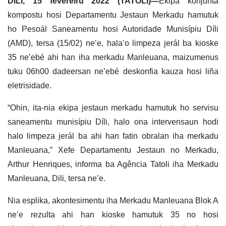
DILI, 15 fevereiru 2022 (TATOLI)—
Ekipa konjunta
kompostu hosi Departamentu Jestaun Merkadu hamutuk
ho Pesoál Saneamentu hosi Autoridade Munisípiu Díli
(AMD), tersa (15/02) ne’e, hala’o limpeza jerál ba kioske
35 ne’ebé ahi han iha merkadu Manleuana, maizumenus
tuku 06h00 dadeersan ne’ebé deskonfia kauza hosi liña
eletrisidade.
“Ohin, ita-nia ekipa jestaun merkadu hamutuk ho servisu
saneamentu munisípiu Díli, halo ona intervensaun hodi
halo limpeza jerál ba ahi han fatin obralan iha merkadu
Manleuana,” Xefe Departamentu Jestaun no Merkadu,
Arthur Henriques, informa ba Agência Tatoli iha Merkadu
Manleuana, Dili, tersa ne’e.
Nia esplika, akontesimentu iha Merkadu Manleuana Blok A
ne’e rezulta ahi han kioske hamutuk 35 no hosi