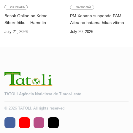
OPINIAUN
NASIONÁL
Bosok Online no Krime
PM Xanana suspende PAM
Sibernétiku – Hametin
Aileu no hatama hikas vítima
Seguransa Dijitál ba Futuru
AMA ba servisu
July 21, 2026
July 20, 2026
Timor-Leste
TATOLI Agência Noticiosa de Timor-Leste
© 2026 TATOLI. All rights reserved.