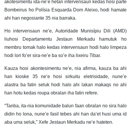
akotesimentu ida-ne’e hetan intervensaun kedas hosi parte
Bombeirus ho Polísia Esquarda Dom Aleixo, hodi hamate
ahi han negosiante 35 nia barraka.
Ho intervensaun ne’e, Autoridade Munisípiu Dili (AMD)
liuhosi Departamentu Jestaun Merkadu hamutuk ho
membru tomak halo kedas intervensaun hodi halo limpeza
hodi lori fo’er sira-ne’e ba so’e iha lixeiru Tibar.
Kauza hosi akontesimentu ne’e, nia afirma, kauza ba ahi
han kioske 35 ne’e hosi sirkuitu eletrisidade, nune’e
alastra ba fatin seluk hodi halo ahi lakan makaqs no ahi
han hotu kedas roupa obralan iha fatin refere.
“Tanba, ita-nia komunidade balun faan obralan no sira halo
didin ho lona, nune’e fasil tebes ahi han da’et husi uma id
aba uma seluk,” Xefe Jestaun Merkadu ne’e hateten.