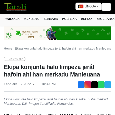
LÍNGUA
Togg
VARANDA
MUNISÍPIU
ELEISAUN
POLÍTIKA
DEFEZA
SEGURANSA
Home
Ekipa konjunta halo limpeza jerál hafoin ahi han merkadu Manleuana
EKONOMIA
Ekipa konjunta halo limpeza jerál
hafoin ahi han merkadu Manleuana
February 15, 2022
10:39 PM
Ekipa konjunta halo limpeza jerál hafoin ahi han kisoke 35 iha merkadu
Manleuana, Dili. Imajen Tatoli/Nelia Fernandes.