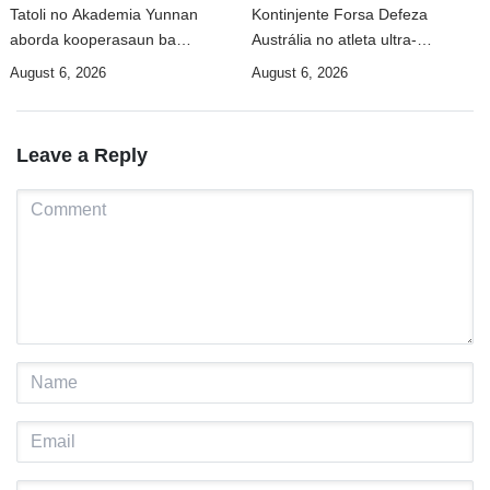
Tatoli no Akademia Yunnan
Kontinjente Forsa Defeza
aborda kooperasaun ba
Austrália no atleta ultra-
dezenvolvimentu no troka
maratona Jacqui Bell partisipa
August 6, 2026
August 6, 2026
informasaun
DIM 2026
Leave a Reply