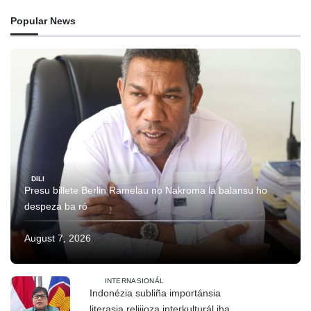
Popular News
DILI
Presu billete Berlin Ramelau no Nakroma la balansu ho
despeza ba ró
August 7, 2026
INTERNASIONÁL
Indonézia subliña importánsia
literasia relijioza interkulturál iha