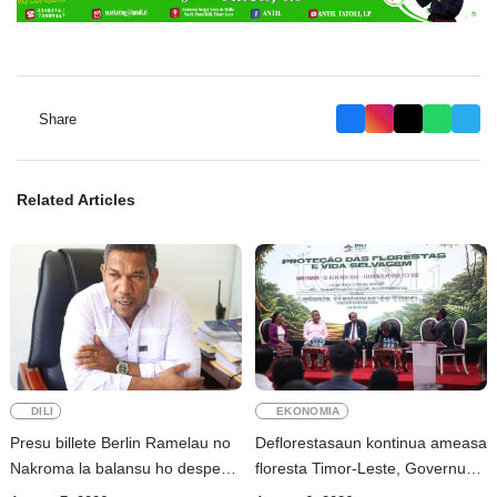
Share
Related Articles
DILI
EKONOMIA
Presu billete Berlin Ramelau no
Deflorestasaun kontinua ameasa
Nakroma la balansu ho despeza
floresta Timor-Leste, Governu
ba ró
intensifika konservasaun