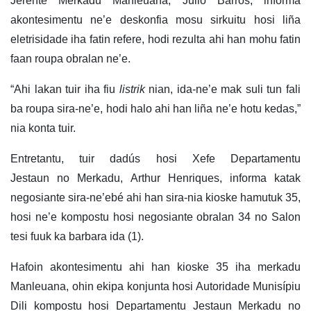
Jerente Merkadu Manleuana, Julio Barros, informa
akontesimentu ne’e deskonfia mosu sirkuitu hosi liña
eletrisidade iha fatin refere, hodi rezulta ahi han mohu fatin
faan roupa obralan ne’e.
“Ahi lakan tuir iha fiu
listrik
nian, ida-ne’e mak suli tun fali
ba roupa sira-ne’e, hodi halo ahi han liña ne’e hotu kedas,”
nia konta tuir.
Entretantu, tuir dadús hosi Xefe Departamentu
Jestaun no Merkadu, Arthur Henriques, informa katak
negosiante sira-ne’ebé ahi han sira-nia kioske hamutuk 35,
hosi ne’e kompostu hosi negosiante obralan 34 no Salon
tesi fuuk ka barbara ida (1).
Hafoin akontesimentu ahi han kioske 35 iha merkadu
Manleuana, ohin ekipa konjunta hosi Autoridade Munisípiu
Dili kompostu hosi Departamentu Jestaun Merkadu no