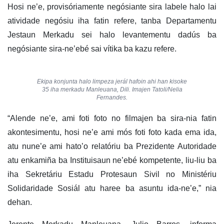
Hosi ne’e, provisóriamente negósiante sira labele halo lai
atividade negósiu iha fatin refere, tanba Departamentu
Jestaun Merkadu sei halo levantementu dadús ba
negósiante sira-ne’ebé sai vítika ba kazu refere.
Ekipa konjunta halo limpeza jerál hafoin ahi han kisoke
35 iha merkadu Manleuana, Dili. Imajen Tatoli/Nelia
Fernandes.
“Alende ne’e, ami foti foto no filmajen ba sira-nia fatin
akontesimentu, hosi ne’e ami mós foti foto kada ema ida,
atu nune’e ami hato’o relatóriu ba Prezidente Autoridade
atu enkamiña ba Instituisaun ne’ebé kompetente, liu-liu ba
iha Sekretáriu Estadu Protesaun Sivil no Ministériu
Solidaridade Sosiál atu haree ba asuntu ida-ne’e,” nia
dehan.