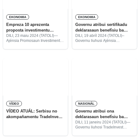
EKONOMIA
EKONOMIA
Empreza 10 aprezenta
Governu atribui sertifikadu
proposta investimentu
deklarasaun benefísiu ba
durante tinan 2024
empreza lokál Roman Star
DILI, 23 maiu 2024 (TATOLI)—
DILI, 19 abríl 2024 (TATOLI)–
Ajénsia Promosaun Investimentu
Governu liuhusi Ajénsia
no Esportasaun (TradeInvest)
TradeInvest, sesta ne’e, atribui
rejista ona empreza hamutuk 10
sertifikadu deklarasaun benefísiu
kompostu husi nasionál lima no
ka investimentu ba empreza
internasionál lima maka
Roman Star Industriál Lda, ho
aprezenta ona proposta
fatin investimentu iha área
investimentu, durante janeiru
Darasula, suku
VÍDEO
NASIONÁL
VÍDEO ATUÁL: Serbisu no
Governu atribui ona
akompañamentu TradeInvest
deklarasaun benefísiu ba
ba investementu esternu no
empreza haat durante fulan-
DILI, 11 janeiru 2024 (TATOLI)—
Governu liuhosi TradeInvest
esportasaun
neen
atribui ona deklarasaun benefísiu
ba empreza haat iha jullu to’o