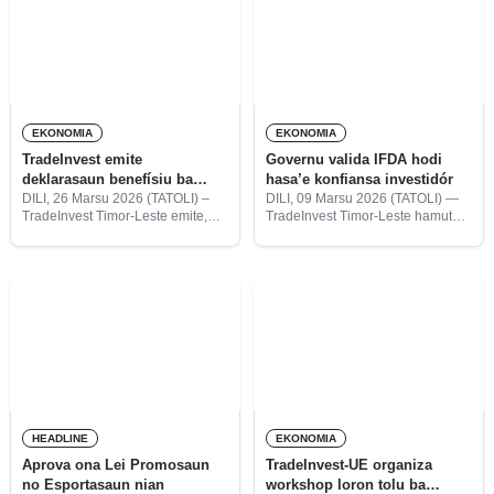
EKONOMIA
EKONOMIA
TradeInvest emite
Governu valida IFDA hodi
deklarasaun benefísiu ba
hasa’e konfiansa investidór
empreza 11 no atrai
DILI, 26 Marsu 2026 (TATOLI) –
DILI, 09 Marsu 2026 (TATOLI) —
TradeInvest Timor-Leste emite,
TradeInvest Timor-Leste hamutuk
investimentu billaun $1-resin
entre 2024-2026, deklarasaun
ho parseiru dezenvolvimentu sira
benefísiu ba empreza 11 ne’ebé
valida Akordu Fasilitasaun
investe iha setór oioin ho totál
Investimentu ba Dezenvolvimentu
kapitál besik billaun $1 no
(IFDA, sigal inglés) hodi hametin
poténsia
enkuadramentu investimentu
nasionál no hasa’e konfiansa
HEADLINE
EKONOMIA
Aprova ona Lei Promosaun
TradeInvest-UE organiza
no Esportasaun nian
workshop loron tolu ba