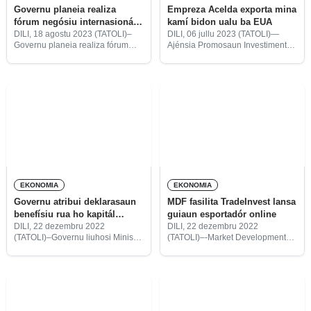
Governu planeia realiza
Empreza Acelda exporta mina
fórum negósiu internasionál
kamí bidon ualu ba EUA
iha fulan-outubru
DILI, 18 agostu 2023 (TATOLI)–
DILI, 06 jullu 2023 (TATOLI)—
Governu planeia realiza fórum
Ajénsia Promosaun Investimentu
negósiu internasionál iha fulan-
no Exportasaun, Institutu Públiku,
outubru tinan ne’e, durante loron-
(TradeInvest Timor-Leste, I.P)
tolu hodi ko’alia kona-ba planu
hamutuk ho empreza nasionál,
investimentu sira ne’ebé hala’o
Acelda, kinta ne’e, halo
iha Timor-Leste.
lansamentu ba exportasaun
produtu mina kamí orgániku
EKONOMIA
EKONOMIA
Governu atribui deklarasaun
MDF fasilita TradeInvest lansa
benefísiu rua ho kapitál
guiaun esportadór online
investimentu millaun $4
DILI, 22 dezembru 2022
DILI, 22 dezembru 2022
(TATOLI)–Governu liuhosi Ministru
(TATOLI)–-Market Development
Koordenadór Asuntu Ekonómiku
Facility (MDF) hosi Austrália
(MKAE) no TradeInvest, kinta
fasilita Ajénsia Promosaun
ne’e, asina no atribui deklarasaun
Investimentu no Esportasaun,
benefísiu ba empreza rua.
Institutu Públiku (TradeInvest, I.P
Timor-Leste) hodi dezenvolve
guiaun esportadór via online iha