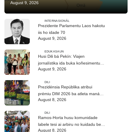
August 9, 2026
INTERNASIONÁL
Prezidente Parlamentu Laos hakotu
iis ho idade 70
August 9, 2026
EDUKASAUN
Husi Dili bá Pekín: Viajen
jornalístika ida buka koñesimentu
August 9, 2026
foun (Parte I)
DILI
Prezidénsia Repúblika atribui
prémiu DIM 2026 ba atleta manán-
August 8, 2026
na’in sira
DILI
Ramos-Horta husu komunidade
labele tesi ai arbiru no kuidadu bee-
August 8, 2026
matan