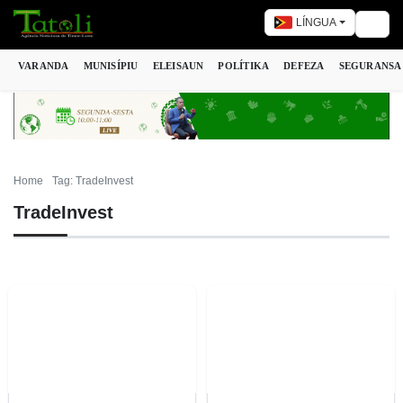
LÍNGUA
Togg
VARANDA
MUNISÍPIU
ELEISAUN
POLÍTIKA
DEFEZA
SEGURANSA
Home
Tag: TradeInvest
TradeInvest