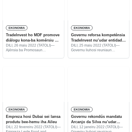
Timor-Leste.
EKONOMIA
EKONOMIA
Tradelnvest ho MDF promove
Governu reforsa kompeténsia
diálogu kona-ba komérsiu no
TradeInvest nu’udar entidade
esportasaun
responsável promosaun
DILI, 26 maiu 2022 (TATOLI)—
DILI, 25 maiu 2022 (TATOLI)—
Ajénsia ba Promosaun
Governu liuhosi reuniaun
investimentu privadu
Investimentu no Esportasaun
Konsellu Ministru (KM), kuarta
Governu Timor-Leste
ne’e, aprova projetu dekretu-lei
(TradeInvest) ho apoiu hosi
ne’ebé aprezenta hosi Ministru
Market Development Facility
Koordenadór Asuntu Ekonómiku
(MDF) promove diálogu entre
(MKAE), Joaquim Amaral.
Governu ho setór públiku no
privadu
EKONOMIA
EKONOMIA
Empreza hosi Dubai sei lansa
Governu rekondús mandatu
produtu bee-hemu iha Aileu
Arcanjo da Silva nu’udar
Diretór Ezekutivu TradeIvest
DILI, 22 fevereiru 2022 (TATOLI)—
DILI, 12 janeiru 2022 (TATOLI)—
Empreza Leste Food and
Governu liuhosi reuniaun