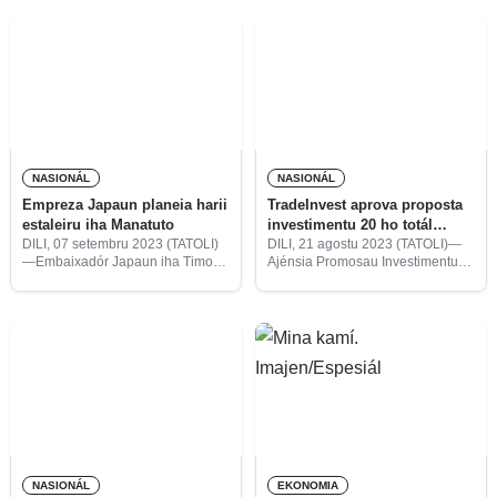
dezembru 2023.
NASIONÁL
NASIONÁL
Empreza Japaun planeia harii
TradeInvest aprova proposta
estaleiru iha Manatuto
investimentu 20 ho totál
kapitál biliaun $1,2
DILI, 07 setembru 2023 (TATOLI)
DILI, 21 agostu 2023 (TATOLI)—
—Embaixadór Japaun iha Timor-
Ajénsia Promosau Investimentu
Leste, Tetsuya Kimura, hamutuk
no Esportasaun, Institutu Públiku
ho reprezentante empreza
(TradeInvest, I.P) hamutuk ho
Tsuneishi Shipbuilding, kinta ne’e,
diresaun kompetente sira
hasoru malu ho Diretór Ezekutivu
konsege aprova proposta
Interinu TradeInvest Timor-Leste,
investimentu 20, kompostu hosi
Decio Ribeiro Sarmento,
empreza nasionál sia no
NASIONÁL
EKONOMIA