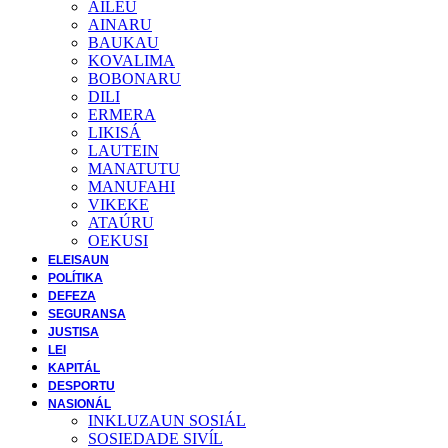
AILEU
AINARU
BAUKAU
KOVALIMA
BOBONARU
DILI
ERMERA
LIKISÁ
LAUTEIN
MANATUTU
MANUFAHI
VIKEKE
ATAÚRU
OEKUSI
ELEISAUN
POLÍTIKA
DEFEZA
SEGURANSA
JUSTISA
LEI
KAPITÁL
DESPORTU
NASIONÁL
INKLUZAUN SOSIÁL
SOSIEDADE SIVĺL