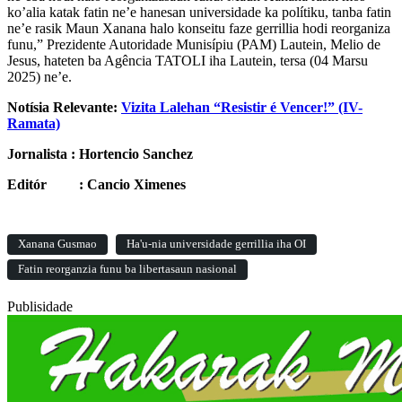
ko’alia katak fatin ne’e hanesan universidade ka polítiku, tanba fatin
ne’e rasik Maun Xanana halo konseitu faze gerrillia hodi reorganiza
funu,” Prezidente Autoridade Munisípiu (PAM) Lautein, Melio de
Jesus, hateten ba Agência TATOLI iha Lautein, tersa (04 Marsu
2025) ne’e.
Notísia Relevante:
Vizita Lalehan “Resistir é Vencer!” (IV-
Ramata)
Jornalista : Hortencio Sanchez
Editór : Cancio Ximenes
Xanana Gusmao
Ha'u-nia universidade gerrillia iha OI
Fatin reorganzia funu ba libertasaun nasional
Publisidade