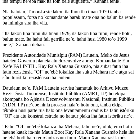
iha tempu ne’ebá mak ita foin bele auguenta,” Xanana tenik.
Nia hatutan, Timor-Leste lakon tia funu iha tinan 1979 tanba
populasaun, forsa no komandante barak mate ona no balun ba rende
ba inimigu sira iha vila.
“Ita lakon tiha funu iha tinan 1979, ita lakon tiha funu, rende hotu,
balun mate, Ita hahú fali gerrilla ne’e, hahú husi 1980 to’o 1999
ne’e,” Xanana dehan.
Prezidente Autoridade Munisípiu (PAM) Lautein, Melio de Jesus,
hateten Governu planeia atu dezenvolve abrigu Komandante Em
Xefe FALINTIL, Kay Rala Xanana Gusmão, nia subar fatin iha
fatin rezisténsia “OI” ne’ebé lokaliza iha suku Mehara ne’e atgu sai
sítiu turístiku rezisténsia iha lautein.
Daudaun ne’e, PAM Lautein servisu hamutuk ho Arkivu Muzeu
Rezisténsia Timorense, Institutu Públiku (AMRT, I.P) ho ekipa
akompaña ho Ajénsia Dezenvolvimentu Nasionál, Institutu Públiku
(ADN, I.P) ne’ebé ninia prosesu hala’o hotu ona, tanba ekipa
tékniku husi parte rua halo ona levantamentu dadus ba fatin istóriku
“OI” atu atu konstrui estrada no hatuur plaka iha fatin istóriku ne’e.
“Fatin “OI” ne’ebé lokaliza iha Mehara, fatin ne’e, uluk, ema hotu
hatene katak ita-nia Maun Boot Kay Rala Xanana Gusmão hela iha
ne’ebá hodi halo reorganizasaun funu. Maun Xanana rasik mós