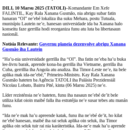
DILI, 10 Marsu 2025 (TATOLI)
–Komandante Em Xefe
FALINTIL, Kay Rala Xanana Gusmão, nia abrigu subar fatin
hanaran “OI” ne’ebé lokaliza iha suku Mehara, postu Tutuala,
munisípiu Lautein ne’e, hanesan universidade ida ba Xanana halo
konseitu faze gerrilla hodi reorganiza funu atu luta ba libertasaun
nasionál.
Notísia Relevante:
Governu planeia dezenvolve abrigu Xanana
Gusmão iha Lautein
“Ha’u-nia universidade gerrilla iha “OI”. Iha fatin ne’eba ha’u buka
lee-livru barak, aprende kona-ba gerrilla iha Vietname, gerrilla iha
Cuba, gerrillia iha Angola atu analiza. Iha Timor-Leste ne’e, ita bele
aplika mak ida-ne’ebé,” Primeiru-Ministru. Kay Rala Xanana
Gusmão hateten ba Agência TATOLI iha Palásiu Prezidensiál
Nicolau Lobato, Bairru Pité, kinta (06 Marsu 2025) ne’e.
Líder rezisténsia ne’e hateten, funu iha nasaun ne’ebé de’it bele
utiliza kilat oioin maibé falla iha estratéjia ne’e susar tebes atu manán
funu.
“Ida ne’e mak ha’u apreende katak, funu iha ne’ebé de’it, ho kilat
ne’ebé hanesan, maibé iha rai seluk aplika oin seluk, iha Timor
aplika oin seluk tuir rai nia karáteristika. Ida-ne’e mak ha’u aprende