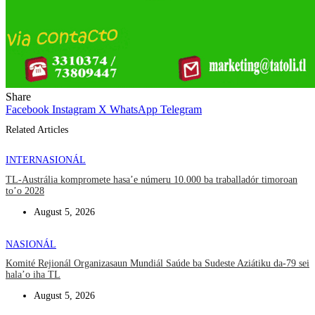
Share
Facebook
Instagram
X
WhatsApp
Telegram
Related Articles
INTERNASIONÁL
TL-Austrália kompromete hasa’e númeru 10.000 ba traballadór timoroan
to’o 2028
August 5, 2026
NASIONÁL
Komité Rejionál Organizasaun Mundiál Saúde ba Sudeste Aziátiku da-79 sei
hala’o iha TL
August 5, 2026