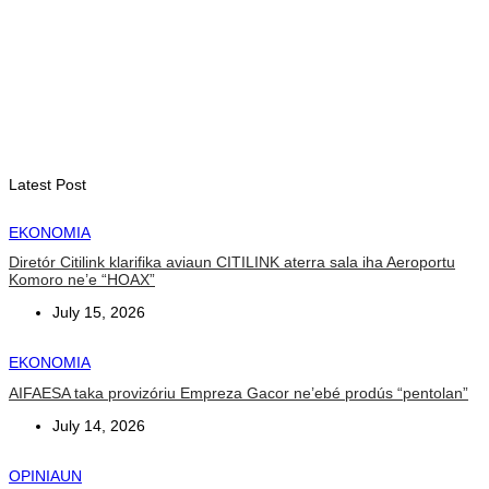
August 6, 2026
EKONOMIA
JMT Vikeke hahú distribui billete ba negosiante sira hodi
asesu merkadu Olobai
August 6, 2026
Latest Post
EKONOMIA
Diretór Citilink klarifika aviaun CITILINK aterra sala iha Aeroportu
Komoro ne’e “HOAX”
July 15, 2026
EKONOMIA
AIFAESA taka provizóriu Empreza Gacor ne’ebé prodús “pentolan”
July 14, 2026
OPINIAUN