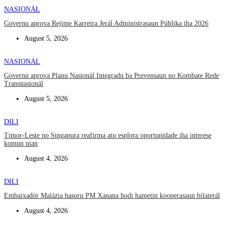
NASIONÁL
Governu aprova Rejime Karreira Jerál Administrasaun Públika iha 2026
August 5, 2026
NASIONÁL
Governu aprova Planu Nasionál Integradu ba Prevensaun no Kombate Rede
Transnasionál
August 5, 2026
DILI
Timor-Leste no Singapura reafirma atu esplora oportunidade iha interese
komun nian
August 4, 2026
DILI
Embaixadór Malázia hasoru PM Xanana hodi hametin kooperasaun bilaterál
August 4, 2026