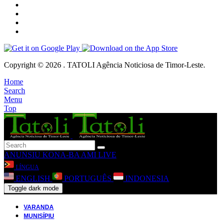
Copyright © 2026 . TATOLI Agência Noticiosa de Timor-Leste.
Home
Search
Menu
Top
ANUNSIU
KONA-BA AMI
LIVE
LÍNGUA
ENGLISH
PORTUGUÊS
INDONESIA
Toggle dark mode
VARANDA
MUNISÍPIU