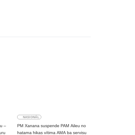
NASIONÁL
ku –
PM Xanana suspende PAM Aileu no
uru
hatama hikas vítima AMA ba servisu