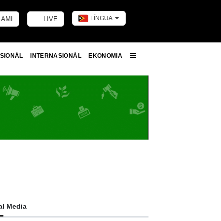
LÍNGUA
 AMI
LIVE
Toggle dark m
SIONÁL
INTERNASIONÁL
EKONOMIA
More
al Media