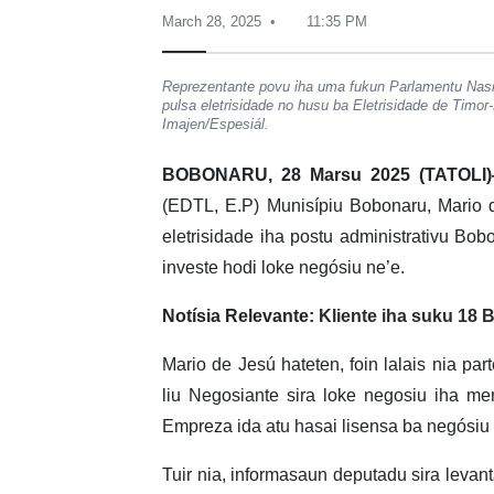
March 28, 2025
11:35 PM
Reprezentante povu iha uma fukun Parlamentu Nas
pulsa eletrisidade no husu ba Eletrisidade de Timo
Imajen/Espesiál.
BOBONARU, 28 Marsu 2025 (TATOLI
(EDTL, E.P) Munisípiu Bobonaru, Mario d
eletrisidade iha postu administrativu Bobo
investe hodi loke negósiu ne’e.
Notísia Relevante:
Kliente iha suku 18 
Mario de Jesú hateten, foin lalais nia p
liu Negosiante sira loke negosiu iha me
Empreza ida atu hasai lisensa ba negósiu 
Tuir nia, informasaun deputadu sira levant