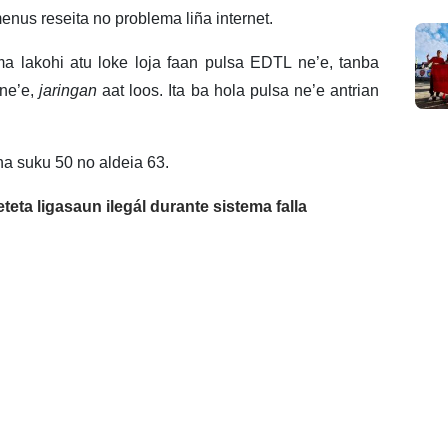
menus reseita no problema liña internet.
a lakohi atu loke loja faan pulsa EDTL ne’e, tanba
 ne’e,
jaringan
aat loos. Ita ba hola pulsa ne’e antrian
ha suku 50 no aldeia 63.
eta ligasaun ilegál durante sistema falla