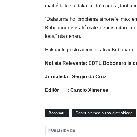
maibé la kle’ur taka fali to’o agora, tanba 
“Dalaruma ho problema sira-ne’e mak em
Bobonaru ne’e ahí mate depois udan tan
loos,” nia dehan.
Enkuantu postu administrativu Bobonaru i
Notísia Relevante:
EDTL Bobonaro la det
Jornalista : Sergio da Cruz
Editór : Cancio Ximenes
Bobonaru
Sentru vemda pulsa eletrisidade
PUBLISIDADE