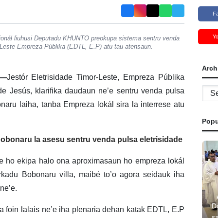
F
Y
ionál liuhusi Deputadu KHUNTO preokupa sistema sentru venda
r-Leste Empreza Públika (EDTL, E.P) atu tau atensaun.
Arch
)—
Jestór Eletrisidade Timor-Leste, Empreza Públika
Archi
e Jesús, klarifika daudaun ne’e sentru venda pulsa
naru laiha, tanba Empreza lokál sira la interrese atu
Popu
Bobonaru la asesu sentru venda pulsa eletrisidade
arte ho ekipa halo ona aproximasaun ho empreza lokál
rkadu Bobonaru villa, maibé to’o agora seidauk iha
ne’e.
D
a foin lalais ne’e iha plenaria dehan katak EDTL, E.P
s