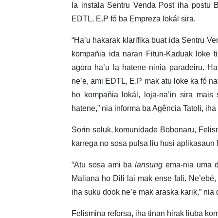
la instala Sentru Venda Post iha postu B
EDTL, E.P fó ba Empreza lokál sira.
“Ha’u hakarak klarifika buat ida Sentru Ve
kompañia ida naran Fitun-Kaduak loke ti
agora ha’u la hatene ninia paradeiru. Ha
ne’e, ami EDTL, E.P mak atu loke ka fó na
ho kompañia lokál, loja-na’in sira mais 
hatene,” nia informa ba Agência Tatoli, iha 
Sorin seluk, komunidade Bobonaru, Felis
karrega no sosa pulsa liu husi aplikasau
“Atu sosa ami ba
lansung
ema-nia uma de’
Maliana ho Dili lai mak ense fali. Ne’ebé,
iha suku dook ne’e mak araska karik,” nia
Felismina reforsa, iha tinan hirak liuba k