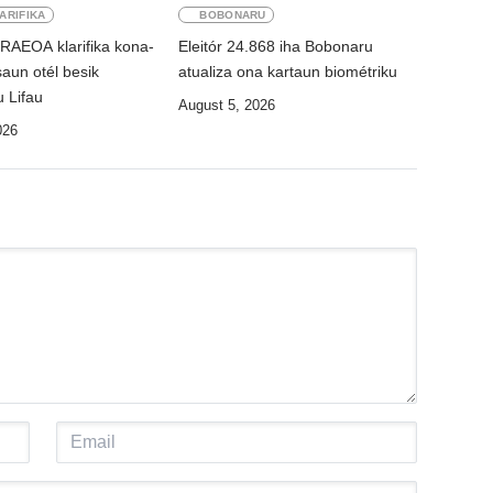
LARIFIKA
BOBONARU
 RAEOA klarifika kona-
Eleitór 24.868 iha Bobonaru
aun otél besik
atualiza ona kartaun biométriku
 Lifau
August 5, 2026
026