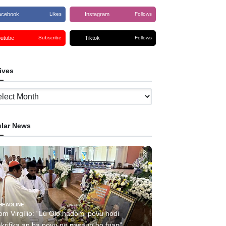
acebook
Instagram
Likes
Follows
outube
Tiktok
Subscribe
Follows
ives
ves
lar News
HEADLINE
om Virgílio: “Lú Olo hadomi povu hodi
akrifika an ba povu no nasaun ho fuan”