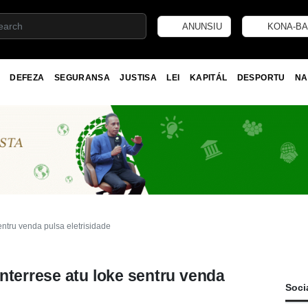
ANUNSIU
KONA-BA
DEFEZA
SEGURANSA
JUSTISA
LEI
KAPITÁL
DESPORTU
NA
entru venda pulsa eletrisidade
nterrese atu loke sentru venda
Soci