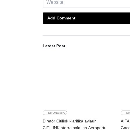
Add Comment
Latest Post
EKONOMIA
E
Diretór Citilink klarifika aviaun
AIFA
CITILINK aterra sala iha Aeroportu
Gaco