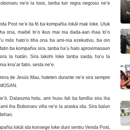
obonaru ne’e la loos, tanba tuir regra negosiu ne’e
A
nda Post ne’e ita fó ba kompañia lokál mak loke. Uluk
ha ona, maibé to’o ikus mai nia dada-aan ihaa to’o
’u mós hato’o tiha ona ba ami-nia ezekutivu, ba oin
fatin ba kompañia sira, tanba ha’u halo aproximasaun
sira la hatán. Sira lakohi loke tanba saida, ha’u la
nia kna’ar fatin, sesta ne’e.
mina de Jesús Mau, hateten durante ne’e sira sempre
n MOSAN.
it. Dalaruma hotu, ami husu fali ba família sira iha
 ami iha Bobonaru villa ne’e la araska ida. Sira balun
 dehan.
ompañia lokál ida konsege loke duni sentru Venda Post,