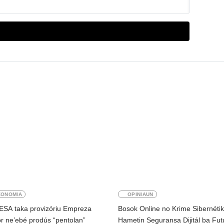
KONOMIA
OPINIAUN
ESA taka provizóriu Empreza
Bosok Online no Krime Sibernéti
r ne’ebé prodús “pentolan”
Hametin Seguransa Dijitál ba Fut