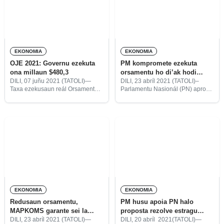
EKONOMIA
EKONOMIA
OJE 2021: Governu ezekuta
PM kompromete ezekuta
ona millaun $480,3
orsamentu ho di’ak hodi
responde ba kalamidade
DILI, 07 juñu 2021 (TATOLI)—
DILI, 23 abríl 2021 (TATOLI)–
Taxa ezekusaun reál Orsamentu
Parlamentu Nasionál (PN) aprova
Jerál Estadu (OJE) 2021, ne’ebé
ona proposta Orsamentu
rejista iha sesta (04/06), atinje
Retifikativu liuhosi alterasaun
ona millaun $480,3 ka 23,7%,
dahuluk Orsamentu Jerál Estadu
hosi totál orsamentu biliaun $2,1.
(OJE) 2021 iha finál globál, ho
rezultadu votasaun a-favór 44,
abstensaun
EKONOMIA
EKONOMIA
Redusaun orsamentu,
PM husu apoia PN halo
MAPKOMS garante sei la
proposta rezolve estragu
implika ba programa
dezastre naturál
DILI, 23 abríl 2021 (TATOLI)—
DILI, 20 abríl 2021(TATOLI)—