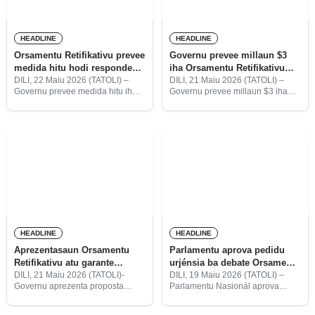
HEADLINE
HEADLINE
Orsamentu Retifikativu prevee
Governu prevee millaun $3
medida hitu hodi responde
iha Orsamentu Retifikativu
ba impaktu husi funu iha
atu rekruta membru PNTL 400
DILI, 22 Maiu 2026 (TATOLI) –
DILI, 21 Maiu 2026 (TATOLI) –
Governu prevee medida hitu iha
Governu prevee millaun $3 iha
Médiu Oriente
proposta Orsamentu Retifikativu
proposta Orsamentu Retifikativu
(OR) ne’ebé fó prioridade ba
(OR) atu halo tan rekrutamentu ba
seguransa enerjétika no
membru Polísia Nasionál Timor-
seguransa alimentár iha país
Leste (PNTL) foun hamtuk na’in-
relasiona ho impaktu
400.
HEADLINE
HEADLINE
Aprezentasaun Orsamentu
Parlamentu aprova pedidu
Retifikativu atu garante
urjénsia ba debate Orsamentu
seguransa enerjétika no
Retifikativu
DILI, 21 Maiu 2026 (TATOLI)-
DILI, 19 Maiu 2026 (TATOLI) –
Governu aprezenta proposta
Parlamentu Nasionál aprova
alimentár
Orsamentu Retifikativu (OR) hodi
pedidu urjénsia ba debate
garante seguransa enerjétika no
proposta lei Orsamentu