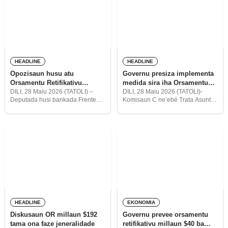
HEADLINE
HEADLINE
Opozisaun husu atu
Governu presiza implementa
Orsamentu Retifikativu
medida sira iha Orsamentu
proteje duni país no povu
Retifikativu ho rigoroza no
DILI, 28 Maiu 2026 (TATOLI) –
DILI, 28 Maiu 2026 (TATOLI)-
Deputada husi bankada Frente
Komisaun C ne’ebé Trata Asuntu
transparénsia
Revolusionária Timor-Leste
Finansa Públika rekomenda ba
Independente (FRETILIN), Maria
Governu atu implementa medida
Angélica Rangel, husu ba
sira iha Orsamentu Retifikativu
Governu atu garante katak
(OR) ho rigoroza, tuir prinsípiu
Orsamentu Retifikativu (OR)
legalidade, transparénsia,
ne’ebé aprezenta bele
ekonomisidade
HEADLINE
EKONOMIA
Diskusaun OR millaun $192
Governu prevee orsamentu
tama ona faze jeneralidade
retifikativu millaun $40 ba