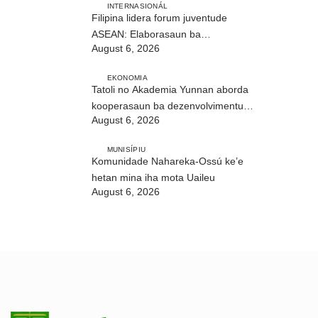
INTERNASIONÁL
Filipina lidera forum juventude
ASEAN: Elaborasaun ba
August 6, 2026
deklarasaun reziliénsia dijitál
EKONOMIA
Tatoli no Akademia Yunnan aborda
kooperasaun ba dezenvolvimentu
August 6, 2026
no troka informasaun
MUNISÍPIU
Komunidade Nahareka-Ossú ke’e
hetan mina iha mota Uaileu
August 6, 2026