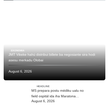
EKONOMIA
JMT Vikeke hahú distribui billete ba negosiante sira hodi
asesu merkadu Olobai
August 6, 2026
HEADLINE
MS prepara postu médiku ualu no
field ospitál ida iha Maratona
August 6, 2026
Internasionál Dili