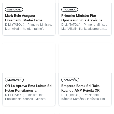
NASIONÁL
POLÍTIKA
Marí: Bele Asegura
Primeiru-Ministru Fiar
Orsamentu Maibé La’ós
Opozisaun Vota Afavór ba
Orsamentu Ne’ebé Nar-Naran
Programa Governu
DILI, (TATOLI) – Primeiru-Ministru,
DILI, (TATOLI) – Primeiru-Ministru,
Marí Alkatiri, hateten rai ne’e
Marí Alkatiri, fiar katak programa
presiza Governu ida ne’ebé maka
Governu ne’ebé tempu besik sei
ho programa tinan lima ba
aprezenta ba Parlamentu
Parlamentu Nasionál nomós
Nasionál bele pasa tanba
presiza orsamentu tinan 2018
opozisaun sira labele ona halo
nian maibé labele
Mosaun Rejeisaun ba dala
EKONOMIA
NASIONÁL
OR La Aprova Ema Lubun Sei
Empreza Barak Sei Taka
Hetan Konsikuénsia
Kuandu AMP Rejeita OR
DILI, (TATOLI) – Ministru iha
DILI, (TATOLI) – Prezidente
Prezidénsia Konsellu Ministru
Kámara Komérsiu Indústria Timor-
(MPKM), Adriano do Nascimento,
Leste (CCITL-sigla-portugués),
hatete Estadu iha perigu nia laran
Oscar Lima, preokupa katak
bainhira Orsamentu Retifikativu
bainhira Aliansa Maioria