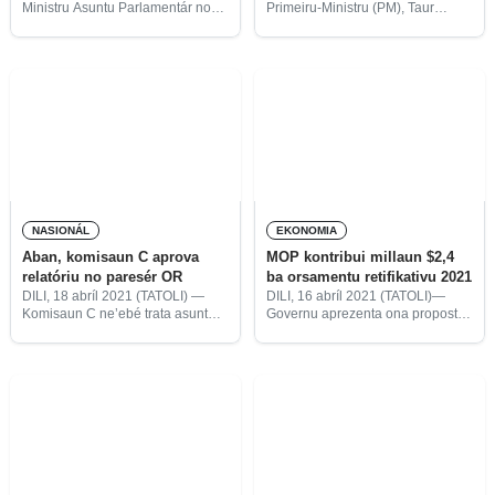
Ministru Asuntu Parlamentár no
Primeiru-Ministru (PM), Taur
Komunikasaun Sosiál
Matan Ruak, husu ba Deputadu
(MAPKOMS), Francisco Jerónimo,
sira iha Parlamentu Nasionál (PN)
garante osan ministériu ne’ebé
atu proposta iha orsamentu
ko’a hamutuk millaun $1,7 iha
retifikativu atu rezolve estragu
Orsamentu Retifikativu atu reforsa
infraestrutura kauza dezastre
fundu kontijénsia, sei
naturál.
NASIONÁL
EKONOMIA
Aban, komisaun C aprova
MOP kontribui millaun $2,4
relatóriu no paresér OR
ba orsamentu retifikativu 2021
DILI, 18 abríl 2021 (TATOLI) —
DILI, 16 abríl 2021 (TATOLI)—
Komisaun C ne’ebé trata asuntu
Governu aprezenta ona proposta
Finansa Públika, sei aprova
Orsamentu Retifikativu ho
relatóriu no paresér kona-bá
montante millaun $223 ba
Orsamentu Retifikativu (OR),
Parlamentu Nasionál (PN) hodi
liuhosi alterasaun Lei Orsamentu
debate ho karater urjénsia,
Jerál Estadu (OJE) 2021,
ne’ebé foti hosi Fundu
Infraestrutura millaun