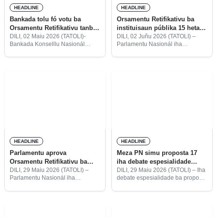
HEADLINE
HEADLINE
Bankada tolu fó votu ba
Orsamentu Retifikativu ba
Orsamentu Retifikativu tanba
instituisaun públika 15 hetan
iha responsabilidade ba povu
aprovasaun
DILI, 02 Maiu 2026 (TATOLI)-
DILI, 02 Juñu 2026 (TATOLI) –
Bankada Konselllu Nasionál
Parlamentu Nasionál iha
Rekonstrusaun Timorense
diskusaun faze espesialidade
(CNRT), Partidu Demokrátiku
loron datoluk aprova ona
(PD) no Kmanek Haburas
Orsamentu Retifikativu (OR) ba
Unidade Nasionál Timor Oan
entidade públika hamutuk 15.
(KHUNTO) fó votu a favór ba
proposta Orsamentu Retifikativu
HEADLINE
HEADLINE
Parlamentu aprova
Meza PN simu proposta 17
Orsamentu Retifikativu ba
iha debate espesialidade
ministériu 12
Orsamentu Retifikativu
DILI, 29 Maiu 2026 (TATOLI) –
DILI, 29 Maiu 2026 (TATOLI) – Iha
Parlamentu Nasionál iha
debate espesialidade ba proposta
diskusaun faze espesialidade
Orsamentu Retifikativu (OR),
loron dahuluk aprova Orsamentu
meza Parlamentu Nasionál (PN)
Retifikativu (OR) ba liña ministériu
simu ona proposta hamutuk 17.
hamutuk 12.