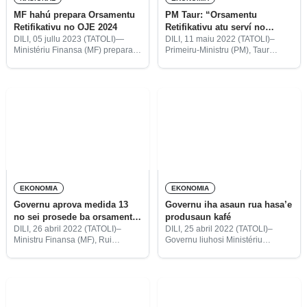
MF hahú prepara Orsamentu
PM Taur: “Orsamentu
Retifikativu no OJE 2024
Retifikativu atu serví no
benefisia povu”
DILI, 05 jullu 2023 (TATOLI)—
DILI, 11 maiu 2022 (TATOLI)–
Ministériu Finansa (MF) prepara
Primeiru-Ministru (PM), Taur
hela planu, Orsamentu
Matan Ruak, kompromete katak
Retifikativu no Orsamentu Jerál
sei halo esforsu hotu hodi ezekuta
Estadu (OJE) ba tinan fiskál 2024,
Orsamentu Retifikativu tinan 2022
ne’ebé hanesan mós programa
ho montante biliaun $1,5 resin ho
prioridade loron-120 ba IX
di’ak, hodi
EKONOMIA
EKONOMIA
Governu aprova medida 13
Governu iha asaun rua hasa’e
no sei prosede ba orsamentu
produsaun kafé
retifikativu
DILI, 26 abril 2022 (TATOLI)–
DILI, 25 abril 2022 (TATOLI)–
Ministru Finansa (MF), Rui
Governu liuhosi Ministériu
Augusto Gomes, aprezenta
Agrikultura no Peska (MAP) no
proposta lei iha reuniaun
Sekretaria Estadu no Ambiente
Konsellu Ministru (KM)
(SEA) iha asaun rua hodi hasa’e
extraordinária ne’ebé hetan ona
produsaun kafé iha Timor-Leste
aprovasaun, kona-ba alterasaun
hodi hasa’e rendimentu
dahuluk ba lei númeru