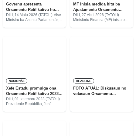
Governu aprezenta
MF inisia medida hitu ba
Orsamentu Retifikativu ho
Ajustamentu Orsamentu
karáter urjénsia ba
Retifikativu ho montante
DILI, 14 Maiu 2026 (TATOLI)-Vise-
DILI, 27 Abríl 2026 (TATOLI)—
Ministru ba Asuntu Parlamentár,
Ministériu Finansa (MF) inisia ona
Parlamentu
biliaun $2,4
Adérito Hugo da Costa, informa
medida hitu ba Ajustamentu
iha reuniaun líder bankada
Orsamentu Retifikativu tinan 2026
parlamentár kona-ba
ho totál konsolidadu ajustadu
preparasaun Governu nian ba
$2.400.100.000, husi montante
proposta Orsamentu Retifikativu
inisiál $2.214.689.195 Orsamentu
(OR) ne’ebé sei submete ho
Jerál Estadu
NASIONÁL
HEADLINE
Xefe Estadu promulga ona
FOTO ATUÁL: Diskusaun no
Orsamentu Retifikativu 2023
votasaun Orsamentu
biliaun $1,77
Retifikativu iha loron datoluk
DILI, 01 setembru 2023 (TATOLI)–
Prezidente Repúblika, José
Ramos Horta, promulga ona Lei
númeru 17/2023, 29 agostu 2023
Orsamentu Retifikativu 2023, ho
montante $1.771.867.112.