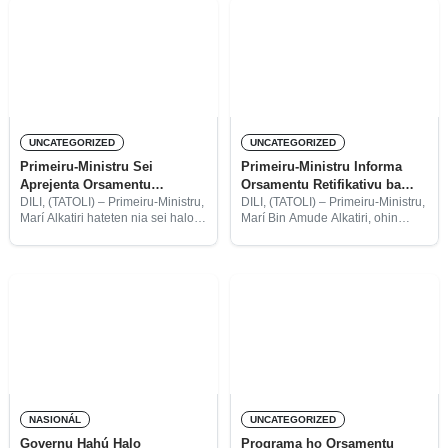
(OR) la aprova, signifika ema
Parlamentár (AMP) rejeita
lubun ida tenke hetan
Orsamentu Retifikativu (OR)
ne’ebé sei diskute iha Parlamentu
Nasionál (PN)
UNCATEGORIZED
UNCATEGORIZED
Primeiru-Ministru Sei
Primeiru-Ministru Informa
Aprejenta Orsamentu
Orsamentu Retifikativu ba
Retifikativu iha Plenária
Prezidente Repúblika
DILI, (TATOLI) – Primeiru-Ministru,
DILI, (TATOLI) – Primeiru-Ministru,
Marí Alkatiri hateten nia sei halo
Marí Bin Amude Alkatiri, ohin
aprejentasaun ba Orsamentu
relata proposta Orsamentu
Retifikativu 2017 iha uma fukun
Retifikativu ba Prezidente
Parlamentu Nasionál.
Repúblika, Francisco Guterres Lú
Olo, iha Palásiu Prezidensiál
Nicolau Lobato Bairo Pite.
NASIONÁL
UNCATEGORIZED
Governu Hahú Halo
Programa ho Orsamentu