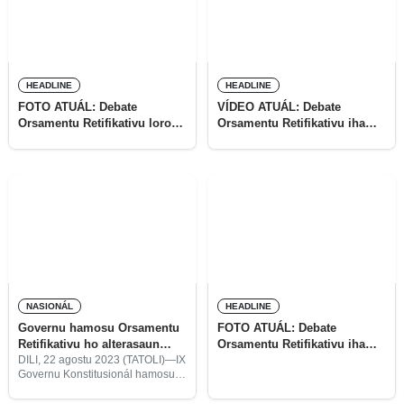
HEADLINE
HEADLINE
FOTO ATUÁL: Debate
VÍDEO ATUÁL: Debate
Orsamentu Retifikativu loron
Orsamentu Retifikativu iha
daruak
Jeneralidade
NASIONÁL
HEADLINE
Governu hamosu Orsamentu
FOTO ATUÁL: Debate
Retifikativu ho alterasaun
Orsamentu Retifikativu iha
hodi armoniza hikas sistema
jeneralidade
DILI, 22 agostu 2023 (TATOLI)—IX
Governu Konstitusionál hamosu
finanseira
Orsamentu Retifikativu tinan 2023
ho alterasaun hodi armoniza