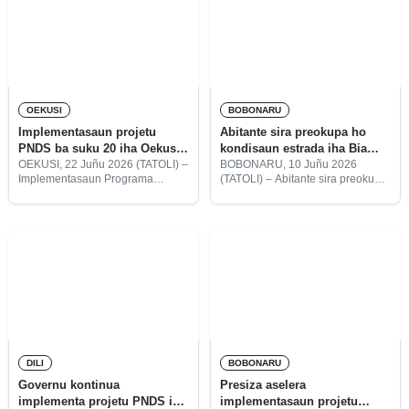
konsidera
hatudu progresu di’ak,
OEKUSI
BOBONARU
Implementasaun projetu
Abitante sira preokupa ho
PNDS ba suku 20 iha Oekusi
kondisaun estrada iha Bia
atinje 10%
Sale-Anan-Ritabou
OEKUSI, 22 Juñu 2026 (TATOLI) –
BOBONARU, 10 Juñu 2026
Implementasaun Programa
(TATOLI) – Abitante sira preokupa
Nasionál Dezenvolvimentu Suku
ho kondisaun estrada iha Knua
(PNDS) ba suku 20 iha Rejiaun
Bia Sale-Anan, aldeia Ritabou,
Administrativa Espesiál Oekusi
suku Ritabou, postu
Ambeno (RAEOA), atinje ona
administrativu Maliana, munisípiu
10%. Bazeia ba Dekretu-Lei Nu.
Bobonaru, tanba tempu udan
nakonu
DILI
BOBONARU
Governu kontinua
Presiza aselera
implementa projetu PNDS iha
implementasaun projetu