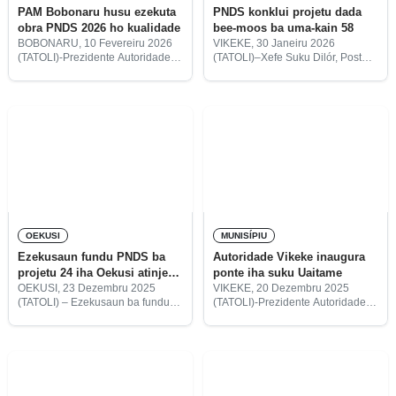
PAM Bobonaru husu ezekuta
PNDS konklui projetu dada
obra PNDS 2026 ho kualidade
bee-moos ba uma-kain 58
BOBONARU, 10 Fevereiru 2026
VIKEKE, 30 Janeiru 2026
(TATOLI)-Prezidente Autoridade
(TATOLI)–Xefe Suku Dilór, Postu
Munisípiu (PAM) Bobonaru, Paulo
Administrativu Lakluta, Munisípiu
Moniz Maia, husu ba ekipa
Vikeke, Jacinto Ximenes informa
teknika no Komité Planeamentu
katak Programa Nasionál
Responsabilidade (KPR) sira atu
Dezenvovlimentu Suku (PNDS)
ezekuta obra Programa Nasionál
ba tinan 2025 iha Suku Dilór
Dezenvolvimentu Suku
konklui ona
OEKUSI
MUNISÍPIU
Ezekusaun fundu PNDS ba
Autoridade Vikeke inaugura
projetu 24 iha Oekusi atinje
ponte iha suku Uaitame
ona 96%
OEKUSI, 23 Dezembru 2025
VIKEKE, 20 Dezembru 2025
(TATOLI) – Ezekusaun ba fundu
(TATOLI)-Prezidente Autoridade
PNDS ba projetu regulár 22 inklui
munisípiu Vikeke, Francisco C.S
projetu adiosionál rua iha Rejiaun
de Gonzaga Soares, hamutuk ho
Administrativa Espesiál Oekusi
autoridade Uatulari, inaugura
Ambeno (RAEOA) daudaun ne’e
ponte ida, iha aldeia Sana, suku
atinje ona
Uaitame, postu administrativu
Uatulari.