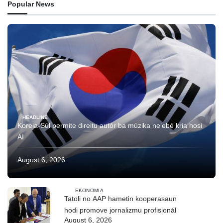
Popular News
HEADLINE
Koreia-Súl permite direitu autór ba múzika ne’ebé kria hosi
AI
August 6, 2026
EKONOMIA
Tatoli no AAP hametin kooperasaun
hodi promove jornalizmu profisionál
August 6, 2026