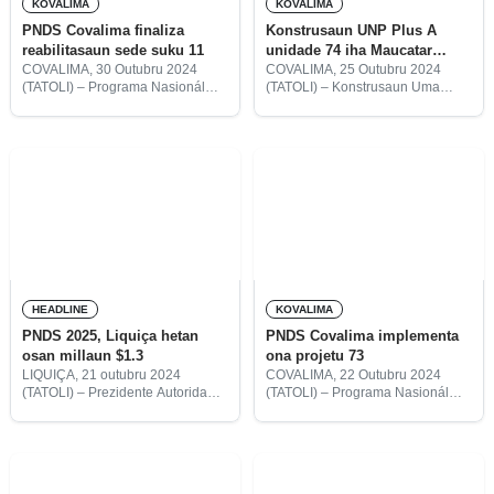
KOVALIMA
KOVALIMA
PNDS Covalima finaliza
Konstrusaun UNP Plus A
reabilitasaun sede suku 11
unidade 74 iha Maucatar
konklui
COVALIMA, 30 Outubru 2024
COVALIMA, 25 Outubru 2024
(TATOLI) – Programa Nasionál
(TATOLI) – Konstrusaun Uma
Dezenvolvimentu Suku (PNDS)
Naroman ba Povu (UNP) Plus A
Covalima finaliza
unidade 74 iha postu
ona reabilitasaun sede suku 11
administrativu Maucatar,
iha postu administrativu Maucatar,
munisípiu Covalima konklui ona
Tilomar no Fohorem.
no falta ida mak seidauk
HEADLINE
KOVALIMA
PNDS 2025, Liquiça hetan
PNDS Covalima implementa
osan millaun $1.3
ona projetu 73
LIQUIÇA, 21 outubru 2024
COVALIMA, 22 Outubru 2024
(TATOLI) – Prezidente Autoridade
(TATOLI) – Programa Nasionál
Munisípiu (PAM) Liquiça, Paulino
Dezenvolvimentu Suku (PNDS)
Ribeiro hateten, Programa
Covalima implementa ona, iha
Nasionál Dezenvolvimentu Suku
2023 no 2024, projetu 73 ne’ebé
(PNDS) ba tinan-2025 iha
prioritiza ba setór saúde,
Munisípiu Liquiça hetan
edukasaun, agrikultura no