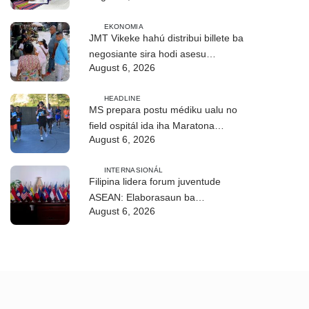
EKONOMIA
JMT Vikeke hahú distribui billete ba
negosiante sira hodi asesu
August 6, 2026
merkadu Olobai
HEADLINE
MS prepara postu médiku ualu no
field ospitál ida iha Maratona
August 6, 2026
Internasionál Dili
INTERNASIONÁL
Filipina lidera forum juventude
ASEAN: Elaborasaun ba
August 6, 2026
deklarasaun reziliénsia dijitál