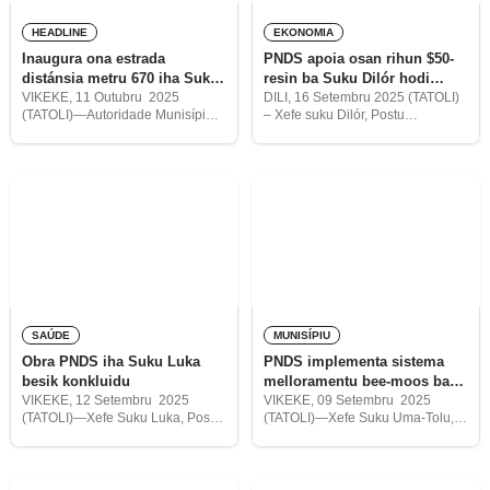
HEADLINE
EKONOMIA
Inaugura ona estrada
PNDS apoia osan rihun $50-
distánsia metru 670 iha Suku
resin ba Suku Dilór hodi
Matahoi
haki’ak fahi
VIKEKE, 11 Outubru 2025
DILI, 16 Setembru 2025 (TATOLI)
(TATOLI)—Autoridade Munisípiu
– Xefe suku Dilór, Postu
Vikeke inaugura estrada ho
Administrativu Lakluta, Munisípiu
distánsia metru 670 diresaun
Vikeke, Jacinto Ximenes, informa,
Aldeia Tatilari laran, Suku
Programa Nasionál
Matahoi, Postu Administrativu
Dezenvolvimentu Suku (PNDS)
Uatulari, Munisípiu Vikeke.
apoia verba ho montante rihun
$50-resin ba
SAÚDE
MUNISÍPIU
Obra PNDS iha Suku Luka
PNDS implementa sistema
besik konkluidu
melloramentu bee-moos ba
uma-kain 123 iha Suku Uma-
VIKEKE, 12 Setembru 2025
VIKEKE, 09 Setembru 2025
(TATOLI)—Xefe Suku Luka, Postu
(TATOLI)—Xefe Suku Uma-Tolu,
Tolu
Vikeke Vila, Munisípiu Vikeke,
Postu Administrativu Lakluta,
Manuel Gomes informa progresu
Munisípiu Vikeke, Eduardo
reabilitasaun postu saúde no
Soares informa Programa
morru hale’u postu saúde husi
Nasionál ba Dezenvolvimentu