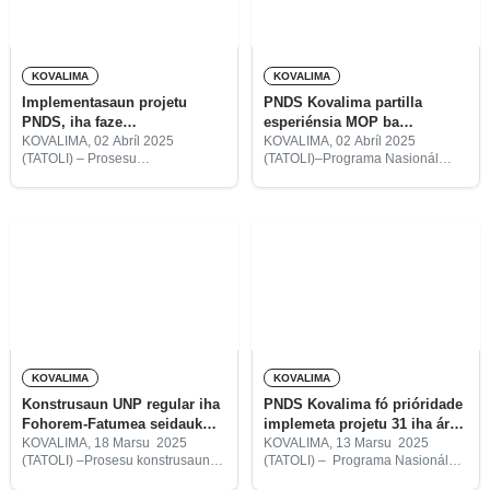
KOVALIMA
KOVALIMA
Implementasaun projetu
PNDS Kovalima partilla
PNDS, iha faze
esperiénsia MOP ba
aprovizionamentu
funsionáriu sira
KOVALIMA, 02 Abríl 2025
KOVALIMA, 02 Abríl 2025
(TATOLI) – Prosesu
(TATOLI)–Programa Nasionál
Implementasaun Projetu
Dezenvolvimentu Suku (PNDS)
Programa Nasionál
munisípiu Kovalima, partilla
Dezenvolvimentu Suku (PNDS)
esperénsia Manuál operasaun
iha 2025, iha munisípiu
programa (MOP) ba nia
Kovalima, foin tama iha faze
funsionáriu sira iha munisípiu no
aprovizionamentu. “Ita-nia
fasilitadór postu administrativu
prosesu tama ona iha faze
hitu. “Formasaun ida-ne’e
aprovizionamentu ne’ebé fahe
hanesan
KOVALIMA
KOVALIMA
Konstrusaun UNP regular iha
PNDS Kovalima fó prióridade
Fohorem-Fatumea seidauk
implemeta projetu 31 iha área
entrega ba benefisiáriu
setoriál lima
KOVALIMA, 18 Marsu 2025
KOVALIMA, 13 Marsu 2025
(TATOLI) –Prosesu konstrusaun
(TATOLI) – Programa Nasionál
Uma Naroman ba Povu (UNP)
Dezenvolvimentu Suku (PNDS)