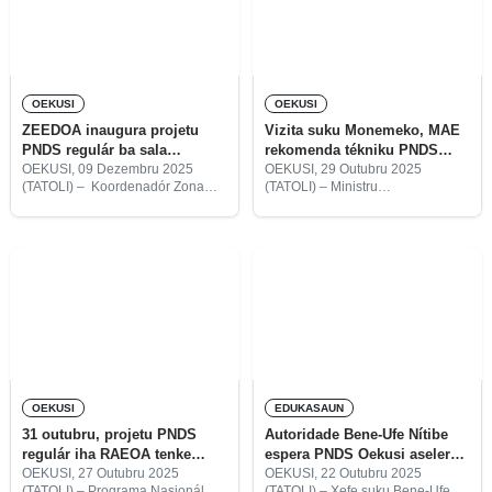
OEKUSI
OEKUSI
ZEEDOA inaugura projetu
Vizita suku Monemeko, MAE
PNDS regulár ba sala
rekomenda tékniku PNDS
estensaun EBF Bítila iha
finaliza projetu adisionál iha
OEKUSI, 09 Dezembru 2025
OEKUSI, 29 Outubru 2025
(TATOLI) – Koordenadór Zona
(TATOLI) – Ministru
Bene-Ufe
fevereiru
Ekonomia Espesiál
Administrasaun Estatál (MAE),
Dezenvolvimentu Oekusi Ambeno
Tomas do Rosário Cabral, tersa
(ZEEDOA), Herculano de Souza,
ne’e, observa direita projetu
tersa ne’e, inaugura projetu sala
adisionál rua, ne’ebé ezekuta
estensaun ba Eskola Bázika Filiál
husi Programa Nasionál
(EBF) Bítila
Dezenvolvimentu Suku (PNDS)
OEKUSI
EDUKASAUN
31 outubru, projetu PNDS
Autoridade Bene-Ufe Nítibe
regulár iha RAEOA tenke
espera PNDS Oekusi aselera
konkluídu
konstrusaun EBF Bítila
OEKUSI, 27 Outubru 2025
OEKUSI, 22 Outubru 2025
(TATOLI) – Programa Nasionál
(TATOLI) – Xefe suku Bene-Ufe