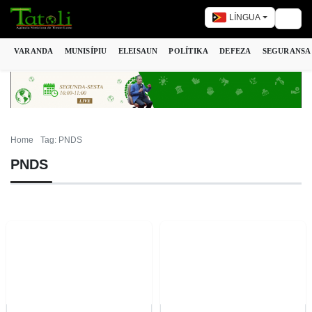
LÍNGUA
Togg
VARANDA
MUNISÍPIU
ELEISAUN
POLÍTIKA
DEFEZA
SEGURANSA
Home
Tag: PNDS
PNDS