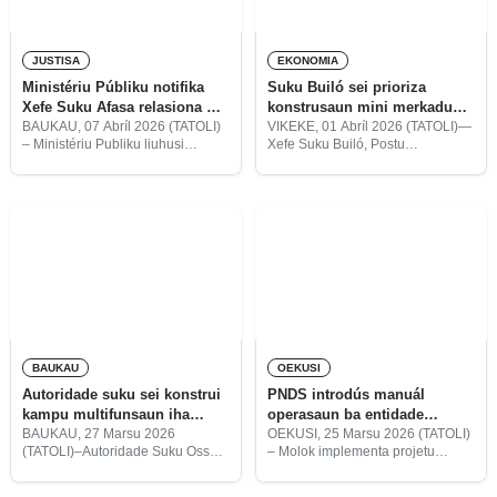
JUSTISA
EKONOMIA
Ministériu Públiku notifika
Suku Builó sei prioriza
Xefe Suku Afasa relasiona ho
konstrusaun mini merkadu
atividade PNDS
iha planu PNDS
BAUKAU, 07 Abríl 2026 (TATOLI)
VIKEKE, 01 Abríl 2026 (TATOLI)—
– Ministériu Publiku liuhusi
Xefe Suku Builó, Postu
Prokuradoria Repúblika fó-sai
Administrativu Ossú, Munisípiu
karta notifikasaun ba Xefe Suku
Vikeke, Hélio Ximenes de
Afasa, Joaquim Fernandes
Fernandes, hateten iha tinan
Ximenes, nu’udar sasin ba
2026 Suku Builó sei tau
implementasaun atividade regulár
prioridade ba konstrusaun mini
Programa Nasionál
merkadu
BAUKAU
OEKUSI
Autoridade suku sei konstrui
PNDS introdús manuál
kampu multifunsaun iha
operasaun ba entidade
Osso-Huna
relevante iha Oekusi
BAUKAU, 27 Marsu 2026
OEKUSI, 25 Marsu 2026 (TATOLI)
(TATOLI)–Autoridade Suku Osso-
– Molok implementa projetu
Huna, Postu Administrativu
PNDS tinan fizkál 2026, Ekipa
Baguia sei kontrui kampu
Programa Nasionál