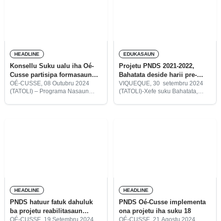
orsamentu hamutuk milaun $1.3.
infraestrutura.
HEADLINE
EDUKASAUN
Konsellu Suku ualu iha Oé-
Projetu PNDS 2021-2022,
Cusse partisipa formasaun
Bahatata deside harii pre-
molok implementa CIReP
eskolár
OÉ-CUSSE, 08 Outubru 2024
VIQUEQUE, 30 setembru 2024
(TATOLI) – Programa Nasaun
(TATOLI)-Xefe suku Bahatata,
Unida ba Dezenvolvimentu
postu administrativu Uatucarbau,
(UNDP) organiza formasaun
munisípiu Viqueque, Patricio
kona-ba Cash for Work ba
Mario Pinto, relata liuhosi projetu
Konsellu Suku ualu molok
Planu Nasional Dezenvolvimentu
implementa Projetu Infraestrutura
Suku (PNDS), 2021-2022 nian,
Komunitária ba Reziliénsia
Konsellu Suku Batata deside
HEADLINE
HEADLINE
PNDS hatuur fatuk dahuluk
PNDS Oé-Cusse implementa
ba projetu reabilitasaun
ona projetu iha suku 18
estrada rurál iha suku
OÉ-CUSSE, 19 Setembru 2024
OÉ-CUSSE, 21 Agostu 2024